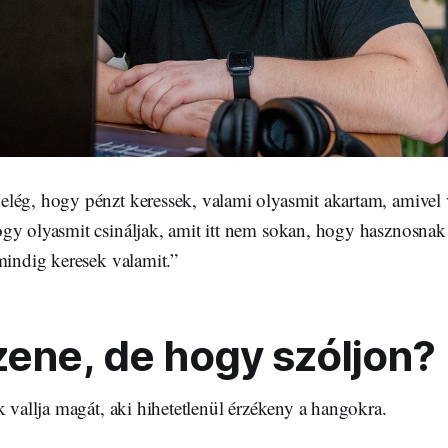
lég, hogy pénzt keressek, valami olyasmit akartam, amivel 
gy olyasmit csináljak, amit itt nem sokan, hogy hasznosn
mindig keresek valamit.”
zene, de hogy szóljon?
k vallja magát, aki hihetetlenül érzékeny a hangokra.