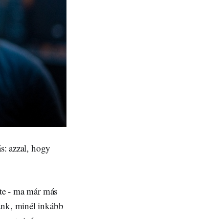
ás: azzal, hogy
tte - ma már más
ünk, minél inkább