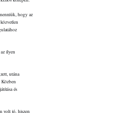
 menniük, hogy az
 közvetlen
gulatához
az ilyen
ett, utána
n. Közben
átítása és
 volt jó, hiszen