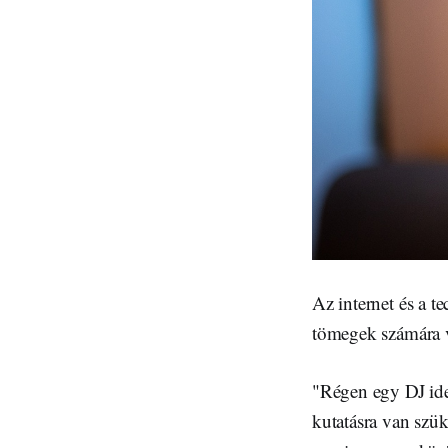
Az internet és a t
tömegek számára vá
"Régen egy DJ idej
kutatásra van szü