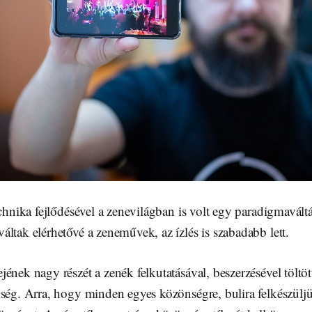
echnika fejlődésével a zenevilágban is volt egy paradigmavált
ltak elérhetővé a zeneművek, az ízlés is szabadabb lett.
ének nagy részét a zenék felkutatásával, beszerzésével töltö
kség. Arra, hogy minden egyes közönségre, bulira felkészülj