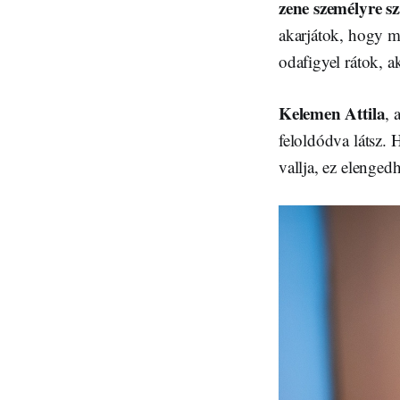
zene személyre sz
akarjátok, hogy mi
odafigyel rátok, 
Kelemen Attila
, 
feloldódva látsz. 
vallja, ez elenge