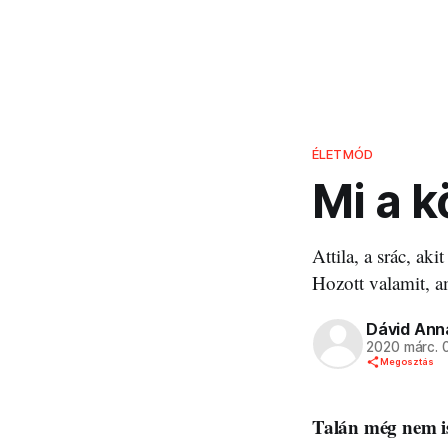
ÉLETMÓD
Mi a 
Attila, a srác, ak
Hozott valamit, a
Dávid Anna
2020 márc. 
Megosztás
Talán még nem is 