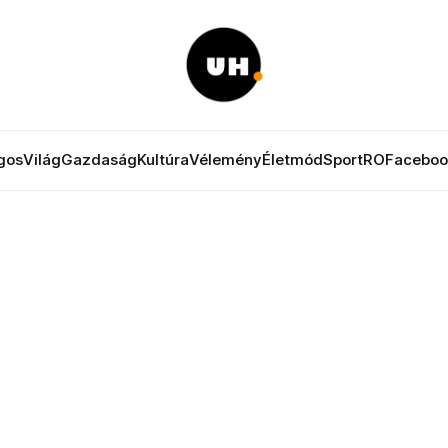
gos
Világ
Gazdaság
Kultúra
Vélemény
Életmód
Sport
RO
Faceboo