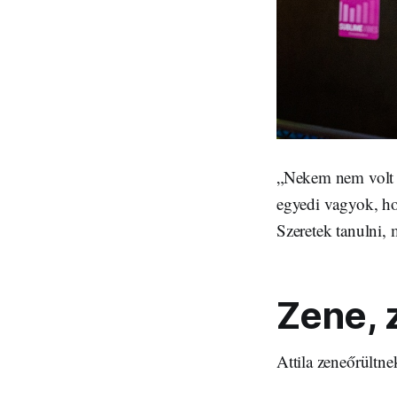
„Nekem nem volt e
egyedi vagyok, ho
Szeretek tanulni, 
Zene, 
Attila zeneőrültne