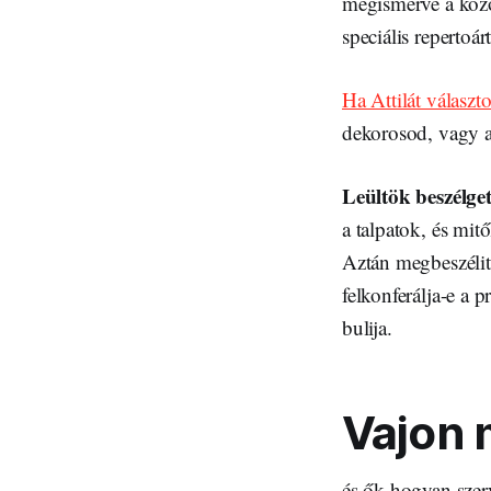
megismerve a közön
speciális repertoár
Ha Attilát választ
dekorosod, vagy a
Leültök beszélget
a talpatok, és mit
Aztán megbeszélit
felkonferálja-e a 
bulija.
Vajon m
és ők hogyan szerv