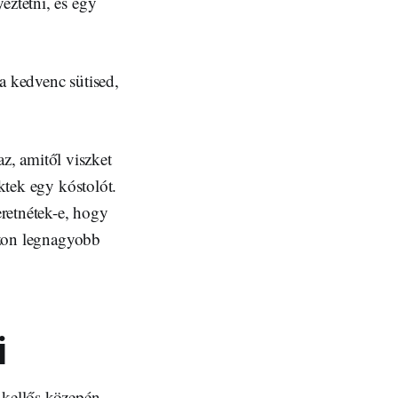
eztetni, és egy
 kedvenc sütised,
az, amitől viszket
ektek egy kóstolót.
retnétek-e, hogy
zezon legnagyobb
i
 kellős közepén.