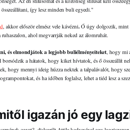
séget. Az én stílusomat és a közönség stílusát kell összeegy
t összeállítani, így lesz minden buli egyedi."
.
od
, akkor először elmész vele kávézni
Ő úgy dolgozik, mint a
 ruhaszalon, ahol megvarrják neked az álomruhát.
ni, és elmondjátok a legjobb buliélményeiteket
, hogy mi 
ől borsódzik a hátatok, hogy kiket hívtatok, és ő összeállít n
ek, hogy mennyi ideig húzza nektek a talpalávalót, hogy sze
programpontokat, és ha időben foglalsz, lehet a tiéd lesz a s
itől igazán jó egy lagz
eznének egyet?- diskurált Attila kedvesével egy lagziszezon