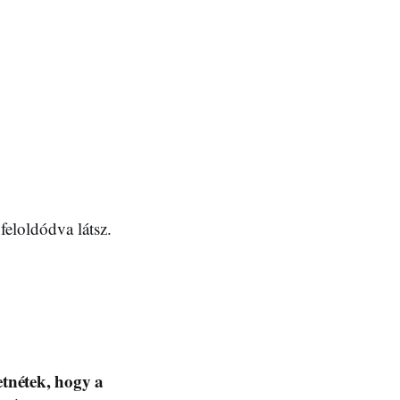
 feloldódva látsz.
etnétek, hogy a