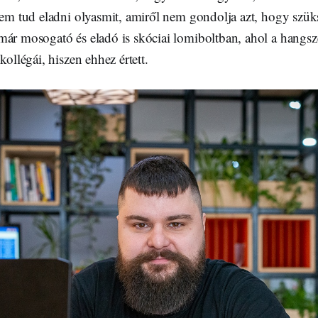
nem tud eladni olyasmit, amiről nem gondolja azt, hogy szük
már mosogató és eladó is skóciai lomiboltban, ahol a hangsz
kollégái, hiszen ehhez értett.