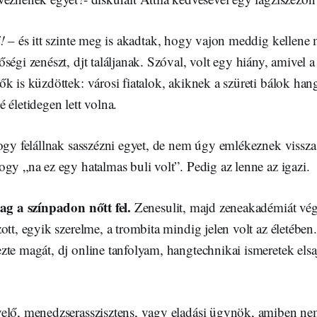
!
– és itt szinte meg is akadtak, hogy vajon meddig kellene
ségi zenészt, djt találjanak. Szóval, volt egy hiány, amivel a
k is küzdöttek: városi fiatalok, akiknek a szüreti bálok han
 életidegen lett volna.
ogy felállnak sasszézni egyet, de nem úgy emlékeznek vissza 
gy „na ez egy hatalmas buli volt”. Pedig az lenne az igazi.
lag a színpadon nőtt fel.
Zenesulit, majd zeneakadémiát végz
ott, egyik szerelme, a trombita mindig jelen volt az életébe
te magát, dj online tanfolyam, hangtechnikai ismeretek elsaj
elő, menedzserasszisztens, vagy eladási ügynök, amiben nem