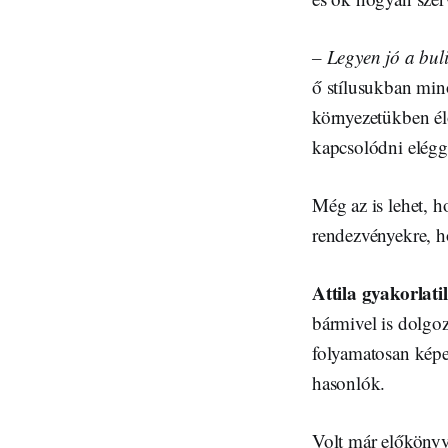
– Legyen jó a buli
ő stílusukban minő
környezetükben élő
kapcsolódni eléggé
Még az is lehet, h
rendezvényekre, ho
Attila gyakorlati
bármivel is dolgoz
folyamatosan képez
hasonlók.
Volt már előkönyv