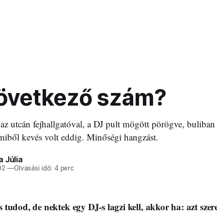
következő szám?
it az utcán fejhallgatóval, a DJ pult mögött pörögve, buliban
miből kevés volt eddig. Minőségi hangzást.
 Júlia
02
—
Olvasási idő: 4 perc
tudod, de nektek egy DJ-s lagzi kell, akkor ha: azt szer