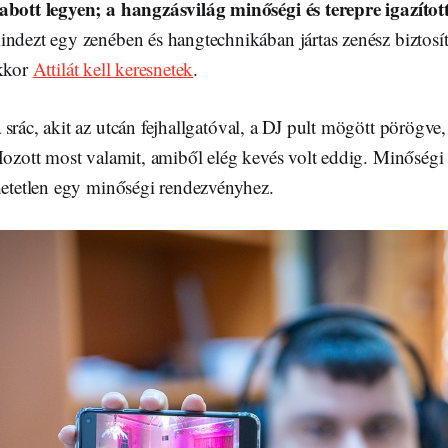
abott legyen; a hangzásvilág minőségi és terepre igazított
ndezt egy zenében és hangtechnikában jártas zenész biztosíts
akkor
Attilát kell keresnetek
.
a srác, akit az utcán fejhallgatóval, a DJ pult mögött pörögve
Hozott most valamit, amiből elég kevés volt eddig. Minőségi 
dhetetlen egy minőségi rendezvényhez.