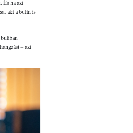
.
És ha azt
a, aki a bulin is
, buliban
hangzást – azt