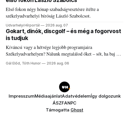
első fokon László Szabolcs
Első fokon négy hónap szabadságvesztésre ítélte a
székelyudvarhelyi bíróság László Szabolcsot.
Udvarhelyi Hírportál
2026 aug. 07
Gokart, dinók, discgolf – és még a fogorvost
is tudjuk
Kíváncsi vagy a hétvége legjobb programjaira
Székelyudvarhelyen? Nálunk megtalálod őket – sőt, ha baj van
a fogaddal, a fogorvosi ügyeletet is!
Gál Előd, Tóth Hunor
2026 aug. 06
Impresszum
Médiaajánlat
Adatvédelem
Így dolgozunk
ÁSZF
ANPC
Támogatta
Ghost