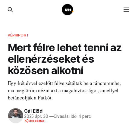
KÉPRIPORT
Mert félre lehet tenni az
ellenérzéseket és
közösen alkotni
Egy-két évvel ezelőtt félve sétáltak be a táncterembe,
ma meg öröm nézni azt a magabiztosságot, amellyel
betáncolják a Patkót.
Gál Előd
2025 ápr. 30
—
Olvasási idő: 4 perc
Megosztás