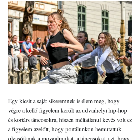
Egy kicsit a saját sikeremnek is élem meg, hogy
végre a kellő figyelem került az udvarhelyi hip-hop
és kortárs táncosokra, hiszen méltatlanul kevés volt ez
a figyelem azelőtt, hogy portálunkon bemutattuk
olvasóiknak a mozgalmukat, a táncosokat, azt, hogy