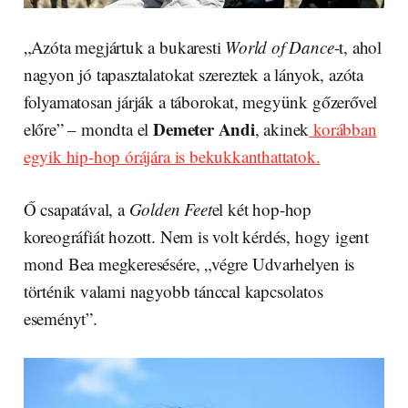
„Azóta megjártuk a bukaresti
World of Dance
-t, ahol
nagyon jó tapasztalatokat szereztek a lányok, azóta
folyamatosan járják a táborokat, megyünk gőzerővel
Demeter Andi
előre” – mondta el
, akinek
korábban
egyik hip-hop órájára is bekukkanthattatok.
Ő csapatával, a
Golden Feet
el két hop-hop
koreográfiát hozott. Nem is volt kérdés, hogy igent
mond Bea megkeresésére, „végre Udvarhelyen is
történik valami nagyobb tánccal kapcsolatos
eseményt”.