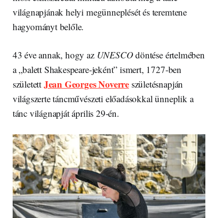
világnapjának helyi megünneplését és teremtene
hagyományt belőle.
43 éve annak, hogy az
UNESCO
döntése értelmében
a „balett Shakespeare-jeként” ismert, 1727-ben
Jean Georges Noverre
született
születésnapján
világszerte táncművészeti előadásokkal ünneplik a
tánc világnapját április 29-én.