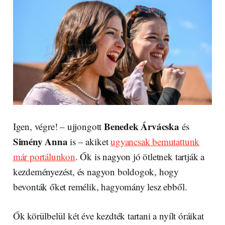
Benedek Árvácska
Igen, végre! – ujjongott
és
Simény Anna
is – akiket
ugyancsak bemutattunk
már portálunkon
. Ők is nagyon jó ötletnek tartják a
kezdeményezést, és nagyon boldogok, hogy
bevonták őket remélik, hagyomány lesz ebből.
Ők körülbelül két éve kezdték tartani a nyílt óráikat