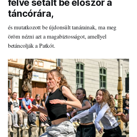
félve sétált be először a
táncórára,
és mutatkozott be újdonsült tanárainak, ma meg
öröm nézni azt a magabiztosságot, amellyel
betáncolják a Patkót.