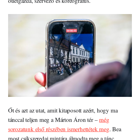
ötletgazda, szervező és koreográfus.
Őt és azt az utat, amit kitaposott azért, hogy ma
tánccal teljen meg a Márton Áron tér –
még
sorozatunk első részében ismerhettétek meg
. Bea
most csíkszeredai mintára álmodta meg a tánc