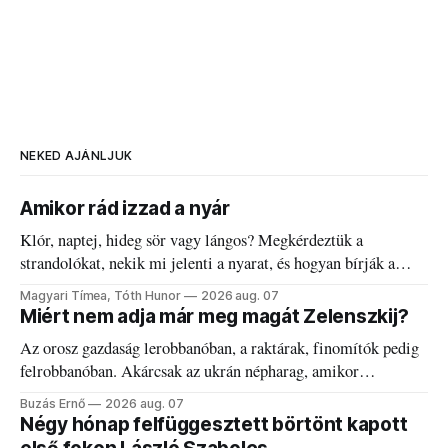
NEKED AJÁNLJUK
Amikor rád izzad a nyár
Klór, naptej, hideg sör vagy lángos? Megkérdeztük a
strandolókat, nekik mi jelenti a nyarat, és hogyan bírják a
kánikulát.
Magyari Tímea, Tóth Hunor
2026 aug. 07
Miért nem adja már meg magát Zelenszkij?
Az orosz gazdaság lerobbanóban, a raktárak, finomítók pedig
felrobbanóban. Akárcsak az ukrán népharag, amikor
elégedetlen vezetőivel.
Buzás Ernő
2026 aug. 07
Négy hónap felfüggesztett börtönt kapott