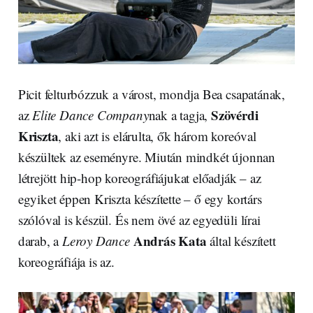
Picit felturbózzuk a várost, mondja Bea csapatának,
Szövérdi
az
Elite Dance Company
nak a tagja,
Kriszta
, aki azt is elárulta, ők három koreóval
készültek az eseményre. Miután mindkét újonnan
létrejött hip-hop koreográfiájukat előadják – az
egyiket éppen Kriszta készítette – ő egy kortárs
szólóval is készül. És nem övé az egyedüli lírai
András Kata
darab, a
Leroy Dance
által készített
koreográfiája is az.