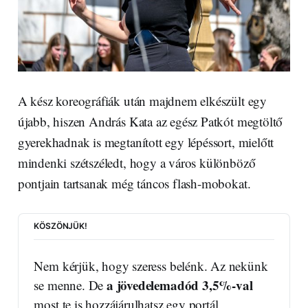
A kész koreográfiák után majdnem elkészült egy
újabb, hiszen András Kata az egész Patkót megtöltő
gyerekhadnak is megtanított egy lépéssort, mielőtt
mindenki szétszéledt, hogy a város különböző
pontjain tartsanak még táncos flash-mobokat.
KÖSZÖNJÜK!
Nem kérjük, hogy szeress belénk. Az nekünk 
a jövedelemadód 3,5%-val
se menne. De 
most te is hozzájárulhatsz egy portál 