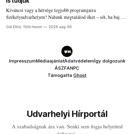
is tudjuk
Kíváncsi vagy a hétvége legjobb programjaira
Székelyudvarhelyen? Nálunk megtalálod őket – sőt, ha baj van
a fogaddal, a fogorvosi ügyeletet is!
Gál Előd, Tóth Hunor
2026 aug. 06
Impresszum
Médiaajánlat
Adatvédelem
Így dolgozunk
ÁSZF
ANPC
Támogatta
Ghost
Udvarhelyi Hírportál
A szabadságnak ára van. Senki sem fogja helyetted
kifizetni.