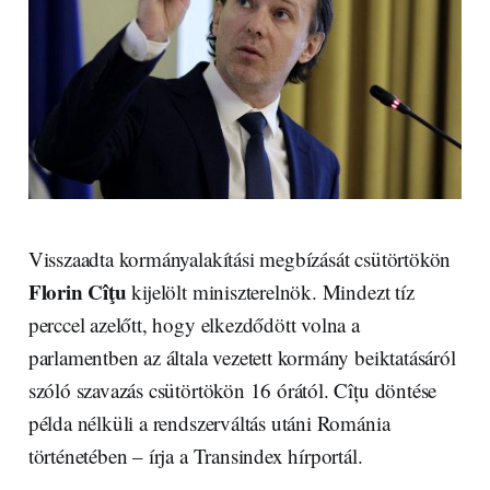
Visszaadta kormányalakítási megbízását csütörtökön
Florin Cîţu
kijelölt miniszterelnök. Mindezt tíz
perccel azelőtt, hogy elkezdődött volna a
parlamentben az általa vezetett kormány beiktatásáról
szóló szavazás csütörtökön 16 órától. Cîțu döntése
példa nélküli a rendszerváltás utáni Románia
történetében – írja a Transindex hírportál.