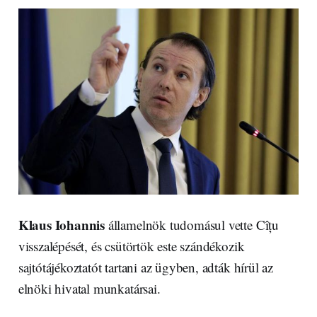
Klaus Iohannis
államelnök tudomásul vette Cîțu
visszalépését, és csütörtök este szándékozik
sajtótájékoztatót tartani az ügyben, adták hírül az
elnöki hivatal munkatársai.