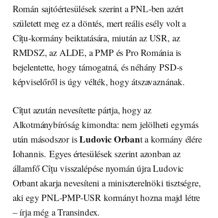
Román sajtóértesülések szerint a PNL-ben azért
született meg ez a döntés, mert reális esély volt a
Cîțu-kormány beiktatására, miután az USR, az
RMDSZ, az ALDE, a PMP és Pro Románia is
bejelentette, hogy támogatná, és néhány PSD-s
képviselőről is úgy vélték, hogy átszavaznának.
Cîțut azután nevesítette pártja, hogy az
Alkotmánybíróság kimondta: nem jelölheti egymás
Ludovic Orban
után másodszor is
t a kormány élére
Iohannis. Egyes értesülések szerint azonban az
államfő Cîțu visszalépése nyomán újra Ludovic
Orbant akarja nevesíteni a miniszterelnöki tisztségre,
aki egy PNL-PMP-USR kormányt hozna majd létre
– írja még a Transindex.