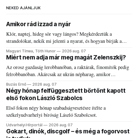
NEKED AJÁNLJUK
Amikor rád izzad a nyár
Klór, naptej, hideg sör vagy lángos? Megkérdeztük a
strandolókat, nekik mi jelenti a nyarat, és hogyan bírják a
kánikulát.
Magyari Tímea, Tóth Hunor
2026 aug. 07
Miért nem adja már meg magát Zelenszkij?
Az orosz gazdaság lerobbanóban, a raktárak, finomítók pedig
felrobbanóban. Akárcsak az ukrán népharag, amikor
elégedetlen vezetőivel.
Buzás Ernő
2026 aug. 07
Négy hónap felfüggesztett börtönt kapott
első fokon László Szabolcs
Első fokon négy hónap szabadságvesztésre ítélte a
székelyudvarhelyi bíróság László Szabolcsot.
Udvarhelyi Hírportál
2026 aug. 07
Gokart, dinók, discgolf – és még a fogorvost