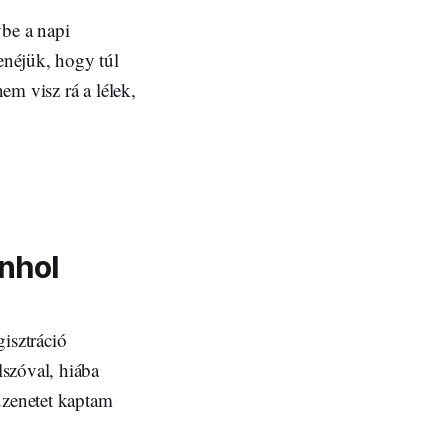
ybe a napi
enéjük, hogy túl
em visz rá a lélek,
enhol
isztráció
szóval, hiába
üzenetet kaptam