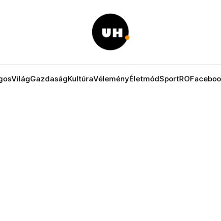
gos
Világ
Gazdaság
Kultúra
Vélemény
Életmód
Sport
RO
Faceboo