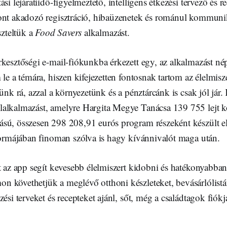
si lejáratiidő-figyelmeztető, intelligens étkezési tervező és r
ont akadozó regisztráció, hibaüzenetek és románul kommuni
szteltük a
Food Savers
alkalmazást.
kesztőségi e-mail-fiókunkba érkezett egy, az alkalmazást nép
 le a témára, hiszen kifejezetten fontosnak tartom az élelmisz
lünk rá, azzal a környezetünk és a pénztárcánk is csak jól jár.
alkalmazást, amelyre Hargita Megye Tanácsa 139 755 lejt köl
sú, összesen 298 208,91 eurós program részeként készült el
 formájában finoman szólva is hagy kívánnivalót maga után.
t az app segít kevesebb élelmiszert kidobni és hatékonyabban
 követhetjük a meglévő otthoni készleteket, bevásárlólistát 
ési terveket és recepteket ajánl, sőt, még a családtagok fiókja