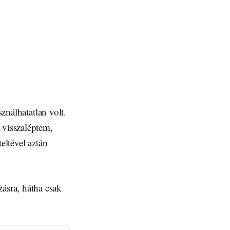
sználhatatlan volt.
 visszaléptem,
eltével aztán
ásra, hátha csak
: