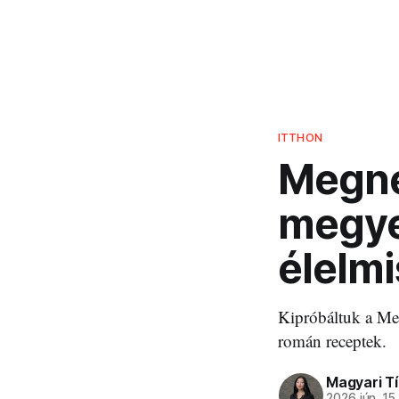
ITTHON
Megné
megye
élelm
Kipróbáltuk a Meg
román receptek.
Magyari T
2026 jún. 15