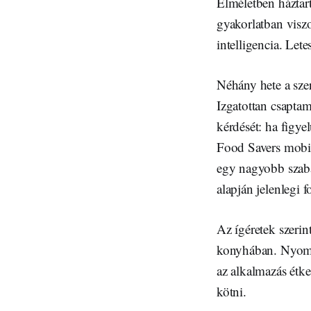
Elméletben háztartá
gyakorlatban visz
intelligencia. Lete
Néhány hete a szer
Izgatottan csaptam
kérdését: ha figye
Food Savers mobil
egy nagyobb szabá
alapján jelenlegi
Az ígéretek szerin
konyhában. Nyomon
az alkalmazás étkez
kötni.