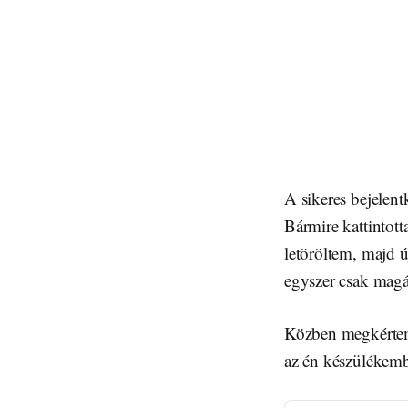
A sikeres bejelentk
Bármire kattintott
letöröltem, majd ú
egyszer csak magá
Közben megkértem 
az én készülékem