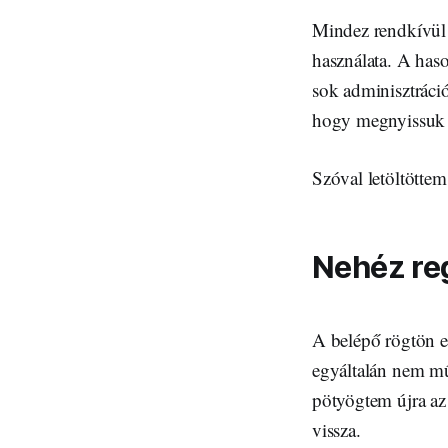
Mindez rendkívül j
használata. A has
sok adminisztráció
hogy megnyissuk 
Szóval letöltötte
Nehéz re
A belépő rögtön eg
egyáltalán nem mű
pötyögtem újra az
vissza.