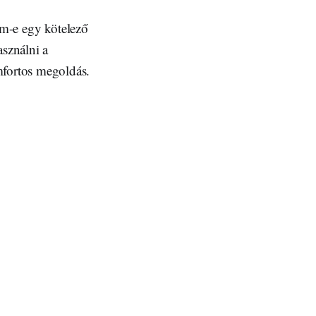
em-e egy kötelező
asználni a
fortos megoldás.