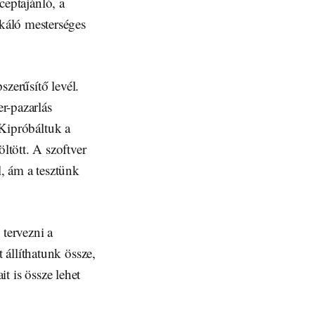
eceptajánló, a
káló mesterséges
szerűsítő levél.
er-pazarlás
 Kipróbáltuk a
tött. A szoftver
, ám a tesztünk
 tervezni a
állíthatunk össze,
it is össze lehet