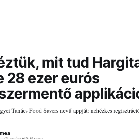
ztük, mit tud Hargit
 28 ezer eurós
iszermentő applikáci
yei Tanács Food Savers nevű appját: nehézkes regisztráció
ímea
—
Olvasási idő: 6 perc