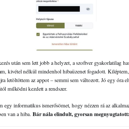
ezés után sem lett jobb a helyzet, a szoftver gyakorlatilag ha
am, kivétel nélkül mindenhol hibaüzenet fogadott. Kiléptem,
jra letöltöttem az appot – semmi sem változott. Jó egy óra elt
tól működni kezdett a rendszer.
egy informatikus ismerősömet, hogy nézzen rá az alkalmaz
Bár nála elindult, gyorsan megnyugtatott
ben van a hiba.