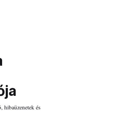
a
ója
, hibaüzenetek és