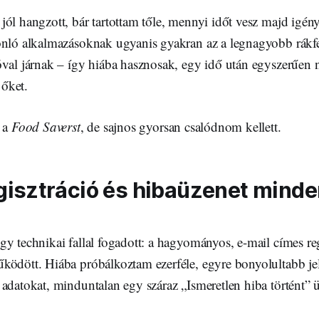
ól hangzott, bár tartottam tőle, mennyi időt vesz majd igén
onló alkalmazásoknak ugyanis gyakran az a legnagyobb rákf
val járnak – így hiába hasznosak, egy idő után egyszerűen n
őket.
m a
Food Saverst
, de sajnos gyorsan csalódnom kellett.
gisztráció és hibaüzenet mind
y technikai fallal fogadott: a hagyományos, e-mail címes reg
ködött. Hiába próbálkoztam ezerféle, egyre bonyolultabb jel
 adatokat, minduntalan egy száraz „Ismeretlen hiba történt” 