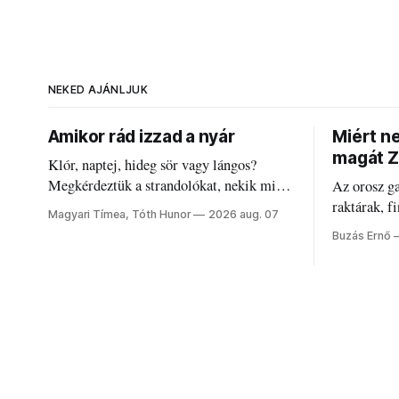
NEKED AJÁNLJUK
Amikor rád izzad a nyár
Miért n
magát Z
Klór, naptej, hideg sör vagy lángos?
Megkérdeztük a strandolókat, nekik mi
Az orosz g
jelenti a nyarat, és hogyan bírják a
raktárak, f
Magyari Tímea, Tóth Hunor
2026 aug. 07
kánikulát.
Akárcsak a
Buzás Ernő
elégedetlen