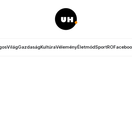
gos
Világ
Gazdaság
Kultúra
Vélemény
Életmód
Sport
RO
Faceboo