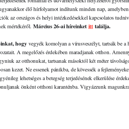
terjedésének romániai és udvarhelyszéki helyzetéről gyorsh
 ugyanakkor élő hírfolyamot indítunk minden nap, amelyben
iók az országos és helyi intézkedésekkel kapcsolatos tudniva
Március 26-ai híreinket
itt
találja.
ének mértékéről.
óinkat, hogy
vegyék komolyan a vírusveszélyt, tartsák be a
tározatait. A megelőzés érdekében maradjanak otthon. Amenny
gyniuk az otthonukat, tartsanak másoktól két méter távolsá
posan kezet. Ne essenek pánikba, de kövessék a fejlemények
gyénileg lehetséges a betegség terjedésének elkerülése érdek
onuljanak önként otthoni karanténba. Vigyázzunk magunkra