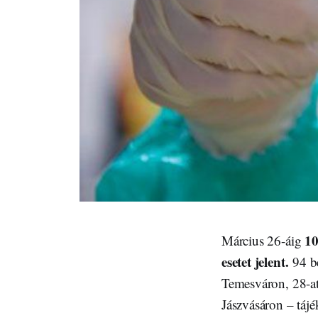
10
Március 26-áig
esetet jelent.
94 be
Temesváron, 28-at
Jászvásáron – táj