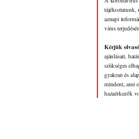
A koronavírus 
tájékoztatunk,
aznapi informác
vírus terjedés
Kérjük olvas
ajánlásait, ha
szükséges elha
gyakran és ala
mindent, ami e
hazaérkezők v