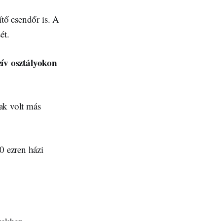
ítő csendőr is. A
ét.
zív osztályokon
ak volt más
0 ezren házi