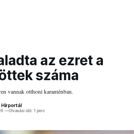
ladta az ezret a
zöttek száma
ren vannak otthoni karanténban.
 Hírportál
26
—
Olvasási idő: 1 perc