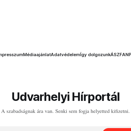
mpresszum
Médiaajánlat
Adatvédelem
Így dolgozunk
ÁSZF
AN
Udvarhelyi Hírportál
A szabadságnak ára van. Senki sem fogja helyetted kifizetni.