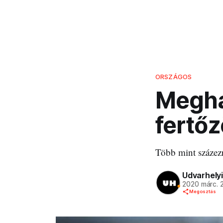
ORSZÁGOS
Megha
fertő
Több mint százez
Udvarhelyi
2020 márc. 
Megosztás