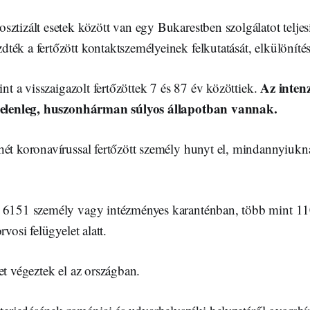
ztizált esetek között van egy Bukarestben szolgálatot teljes
ék a fertőzött kontaktszemélyeinek felkutatását, elkülönítés
Az inten
int a visszaigazolt fertőzöttek 7 és 87 év közöttiek.
 jelenleg, huszonhárman súlyos állapotban vannak.
hét koronavírussal fertőzött személy hunyt el, mindannyiukn
 6151 személy vagy intézményes karanténban, több mint 11
rvosi felügyelet alatt.
et végeztek el az országban.