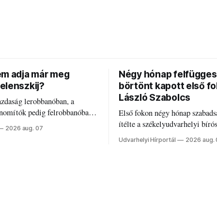
em adja már meg
Négy hónap felfügges
elenszkij?
börtönt kapott első f
László Szabolcs
azdaság lerobbanóban, a
inomítók pedig felrobbanóban.
Első fokon négy hónap szabads
z ukrán népharag, amikor
ítélte a székelyudvarhelyi bíró
2026 aug. 07
 vezetőivel.
Szabolcsot.
Udvarhelyi Hírportál
2026 aug.