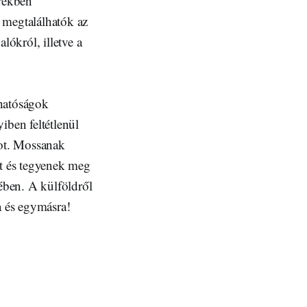
írekben
 megtalálhatók az
lókról, illetve a
 hatóságok
iben feltétlenül
got. Mossanak
et és tegyenek meg
ében. A külföldről
 és egymásra!