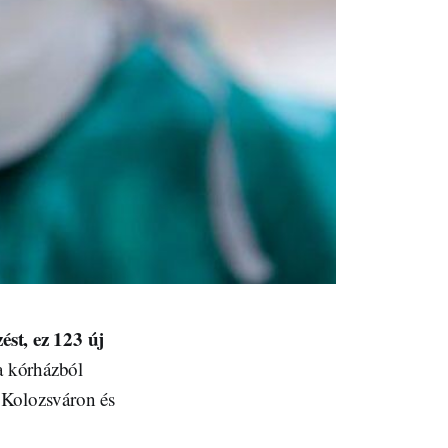
ést, ez 123 új
a kórházból
 Kolozsváron és