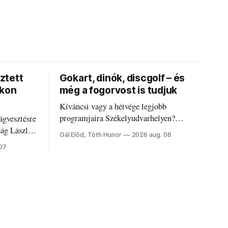
ztett
Gokart, dinók, discgolf – és
okon
még a fogorvost is tudjuk
Kíváncsi vagy a hétvége legjobb
programjaira Székelyudvarhelyen?
ágvesztésre
Nálunk megtalálod őket – sőt, ha baj van a
ság László
Gál Előd, Tóth Hunor
2026 aug. 06
fogaddal, a fogorvosi ügyeletet is!
 07