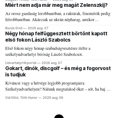
Miért nem adja már meg magát Zelenszkij?
Az orosz gazdaság lerobbanóban, a raktárak, finomítók pedig
felrobbanóban. Akárcsak az ukrán népharag, amikor
elégedetlen vezetőivel.
Buzás Ernő
2026 aug. 07
Négy hónap felfüggesztett börtönt kapott
első fokon László Szabolcs
Első fokon négy hónap szabadságvesztésre ítélte a
székelyudvarhelyi bíróság László Szabolcsot.
Udvarhelyi Hírportál
2026 aug. 07
Gokart, dinók, discgolf – és még a fogorvost
is tudjuk
Kíváncsi vagy a hétvége legjobb programjaira
Székelyudvarhelyen? Nálunk megtalálod őket – sőt, ha baj van
a fogaddal, a fogorvosi ügyeletet is!
Gál Előd, Tóth Hunor
2026 aug. 06