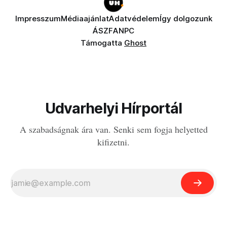
Impresszum
Médiaajánlat
Adatvédelem
Így dolgozunk
ÁSZF
ANPC
Támogatta
Ghost
Udvarhelyi Hírportál
A szabadságnak ára van. Senki sem fogja helyetted
kifizetni.