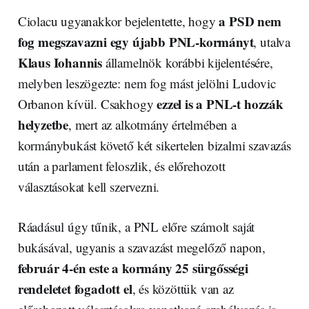
a PSD nem
Ciolacu ugyanakkor bejelentette, hogy
fog megszavazni egy újabb PNL-kormányt
, utalva
Klaus Iohannis
államelnök korábbi kijelentésére,
melyben leszögezte: nem fog mást jelölni Ludovic
ezzel is a PNL-t hozzák
Orbanon kívül. Csakhogy
helyzetbe
, mert az alkotmány értelmében a
kormánybukást követő két sikertelen bizalmi szavazás
után a parlament feloszlik, és előrehozott
választásokat kell szervezni.
Ráadásul úgy tűnik, a PNL előre számolt saját
bukásával, ugyanis a szavazást megelőző napon,
február 4-én este a kormány 25 sürgősségi
rendeletet fogadott el
, és közöttük van az