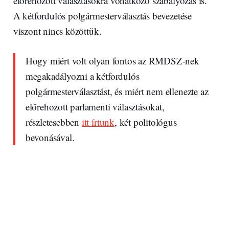
előrehozott választásokra vonatkozó szabályozás is.
A kétfordulós polgármesterválasztás bevezetése
viszont nincs közöttük.
Hogy miért volt olyan fontos az RMDSZ-nek
megakadályozni a kétfordulós
polgármesterválasztást, és miért nem ellenezte az
előrehozott parlamenti választásokat,
részletesebben
itt írtunk
, két politológus
bevonásával.