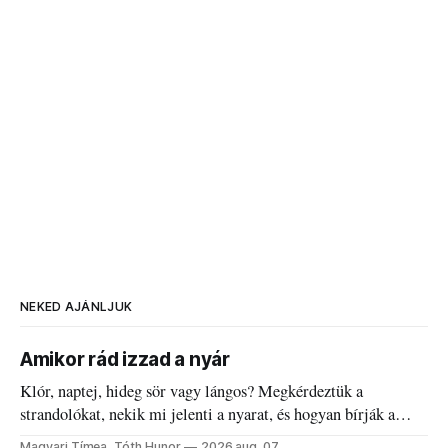
NEKED AJÁNLJUK
Amikor rád izzad a nyár
Klór, naptej, hideg sör vagy lángos? Megkérdeztük a
strandolókat, nekik mi jelenti a nyarat, és hogyan bírják a
kánikulát.
Magyari Tímea, Tóth Hunor
2026 aug. 07