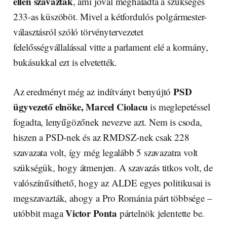
ellen szavaztak
, ami jóval meghaladta a szükséges
233-as küszöböt. Mivel a kétfordulós polgármester-
választásról szóló törvénytervezetet
felelősségvállalással vitte a parlament elé a kormány,
bukásukkal ezt is elvetették.
PSD
Az eredményt még az indítványt benyújtó
ügyvezető elnöke, Marcel Ciolacu
is meglepetéssel
fogadta, lenyűgözőnek nevezve azt. Nem is csoda,
hiszen a PSD-nek és az RMDSZ-nek csak 228
szavazata volt, így még legalább 5 szavazatra volt
szükségük, hogy átmenjen. A szavazás titkos volt, de
valószínűsíthető, hogy az ALDE egyes politikusai is
megszavazták, ahogy a Pro Románia párt többsége –
Victor Ponta
utóbbit maga
pártelnök jelentette be.