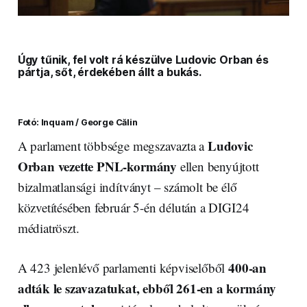
Úgy tűnik, fel volt rá készülve Ludovic Orban és
pártja, sőt, érdekében állt a bukás.
Fotó: Inquam / George Călin
Ludovic
A parlament többsége megszavazta a
Orban vezette PNL-kormány
ellen benyújtott
bizalmatlansági indítványt – számolt be élő
közvetítésében február 5-én délután a DIGI24
médiatröszt.
400-an
A 423 jelenlévő parlamenti képviselőből
adták le szavazatukat, ebből 261-en a kormány