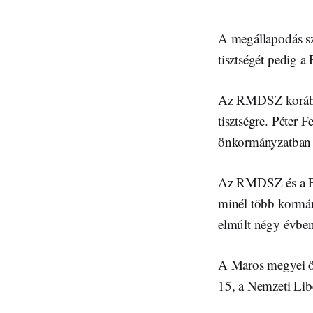
A megállapodás sz
tisztségét pedig a
Az RMDSZ korá
tisztségre. Péter 
önkormányzatban 
Az RMDSZ és a PSD
minél több kormán
elmúlt négy évben
A Maros megyei ö
15, a Nemzeti Libe