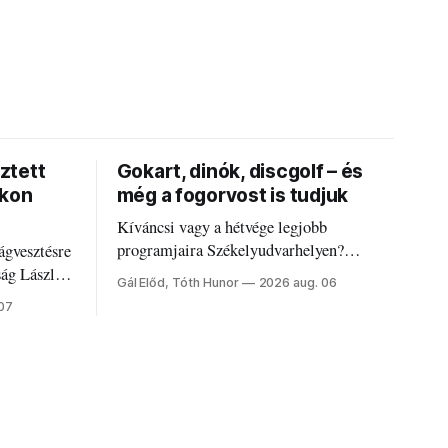
ztett
Gokart, dinók, discgolf – és
okon
még a fogorvost is tudjuk
Kíváncsi vagy a hétvége legjobb
programjaira Székelyudvarhelyen?
ágvesztésre
Nálunk megtalálod őket – sőt, ha baj van a
ság László
Gál Előd, Tóth Hunor
2026 aug. 06
fogaddal, a fogorvosi ügyeletet is!
 07