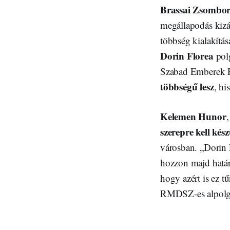
Brassai Zsombo
megállapodás kizá
többség kialakítá
Dorin Florea
polg
Szabad Emberek P
többségű lesz
, hi
Kelemen Hunor
szerepre kell kész
városban. „Dorin 
hozzon majd határo
hogy azért is ez t
RMDSZ-es alpolgár