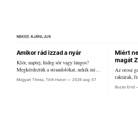
NEKED AJÁNLJUK
Amikor rád izzad a nyár
Miért n
magát Z
Klór, naptej, hideg sör vagy lángos?
Megkérdeztük a strandolókat, nekik mi
Az orosz g
jelenti a nyarat, és hogyan bírják a
raktárak, f
Magyari Tímea, Tóth Hunor
2026 aug. 07
kánikulát.
Akárcsak a
Buzás Ernő
elégedetlen