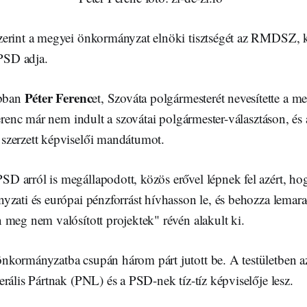
erint a megyei önkormányzat elnöki tisztségét az RMDSZ, k
 PSD adja.
Péter Ferenc
bban
et, Szováta polgármesterét nevesítette a m
Ferenc már nem indult a szovátai polgármester-választáson, és
szerzett képviselői mandátumot.
 arról is megállapodott, közös erővel lépnek fel azért, 
yzati és európai pénzforrást hívhasson le, és behozza lemara
 meg nem valósított projektek" révén alakult ki.
nkormányzatba csupán három párt jutott be. A testületbe
rális Pártnak (PNL) és a PSD-nek tíz-tíz képviselője lesz.