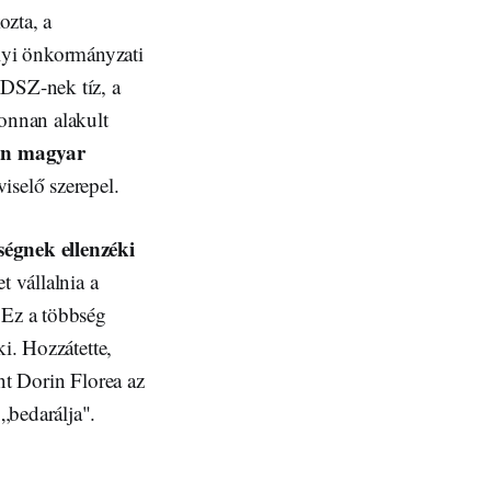
ozta, a
lyi önkormányzati
MDSZ-nek tíz, a
onnan alakult
an magyar
iselő szerepel.
ségnek ellenzéki
t vállalnia a
 Ez a többség
i. Hozzátette,
nt Dorin Florea az
„bedarálja".