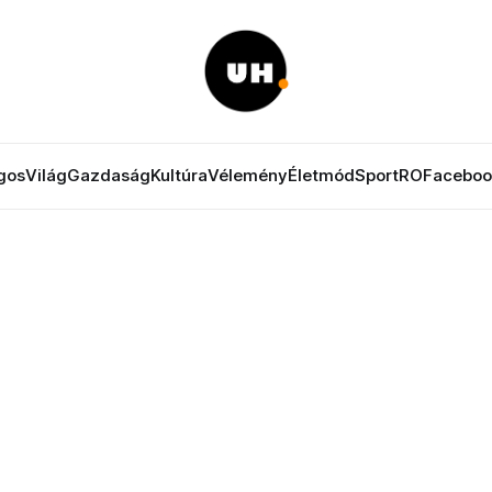
gos
Világ
Gazdaság
Kultúra
Vélemény
Életmód
Sport
RO
Faceboo