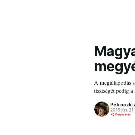
Magya
megy
A megállapodás s
tisztségét pedig a
Petroczki
2016 jún. 21
Megosztás