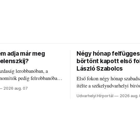
em adja már meg
Négy hónap felfügges
elenszkij?
börtönt kapott első f
László Szabolcs
azdaság lerobbanóban, a
inomítók pedig felrobbanóban.
Első fokon négy hónap szabads
z ukrán népharag, amikor
ítélte a székelyudvarhelyi bíró
2026 aug. 07
 vezetőivel.
Szabolcsot.
Udvarhelyi Hírportál
2026 aug.