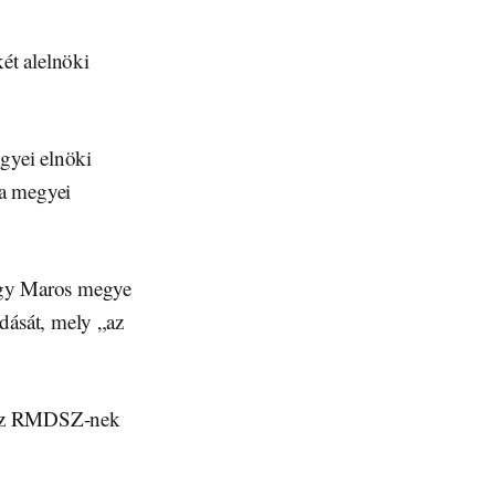
ét alelnöki
egyei elnöki
 a megyei
hogy Maros megye
dását, mely „az
n az RMDSZ-nek