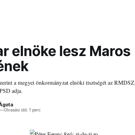
r elnöke lesz Maros
ének
zerint a megyei önkormányzat elnöki tisztségét az RMDSZ,
 PSD adja.
 Ágota
—
Olvasási idő: 1 perc