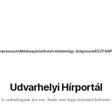
mpresszum
Médiaajánlat
Adatvédelem
Így dolgozunk
ÁSZF
AN
Udvarhelyi Hírportál
A szabadságnak ára van. Senki sem fogja helyetted kifizetni.