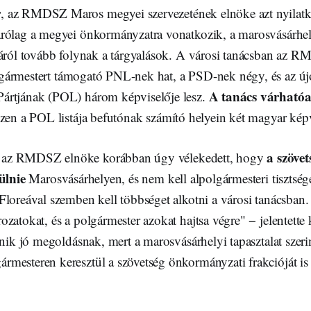
r
, az RMDSZ Maros megyei szervezetének elnöke azt nyilatk
rólag a megyei önkormányzatra vonatkozik, a marosvásárhe
sáról tovább folynak a tárgyalások. A városi tanácsban az R
ármestert támogató PNL-nek hat, a PSD-nek négy, és az új
A tanács várható
ártjának (POL) három képviselője lesz.
szen a POL listája befutónak számító helyein két magyar képv
a szövet
, az RMDSZ elnöke korábban úgy vélekedett, hogy
ülnie
Marosvásárhelyen, és nem kell alpolgármesteri tisztsége
Floreával szemben kell többséget alkotni a városi tanácsban.
zatokat, és a polgármester azokat hajtsa végre" − jelentette k
űnik jó megoldásnak, mert a marosvásárhelyi tapasztalat szeri
mesteren keresztül a szövetség önkormányzati frakcióját is 