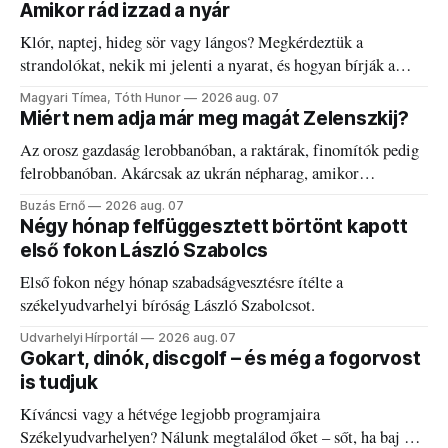
Amikor rád izzad a nyár
Klór, naptej, hideg sör vagy lángos? Megkérdeztük a
strandolókat, nekik mi jelenti a nyarat, és hogyan bírják a
kánikulát.
Magyari Tímea, Tóth Hunor
2026 aug. 07
Miért nem adja már meg magát Zelenszkij?
Az orosz gazdaság lerobbanóban, a raktárak, finomítók pedig
felrobbanóban. Akárcsak az ukrán népharag, amikor
elégedetlen vezetőivel.
Buzás Ernő
2026 aug. 07
Négy hónap felfüggesztett börtönt kapott
első fokon László Szabolcs
Első fokon négy hónap szabadságvesztésre ítélte a
székelyudvarhelyi bíróság László Szabolcsot.
Udvarhelyi Hírportál
2026 aug. 07
Gokart, dinók, discgolf – és még a fogorvost
is tudjuk
Kíváncsi vagy a hétvége legjobb programjaira
Székelyudvarhelyen? Nálunk megtalálod őket – sőt, ha baj van