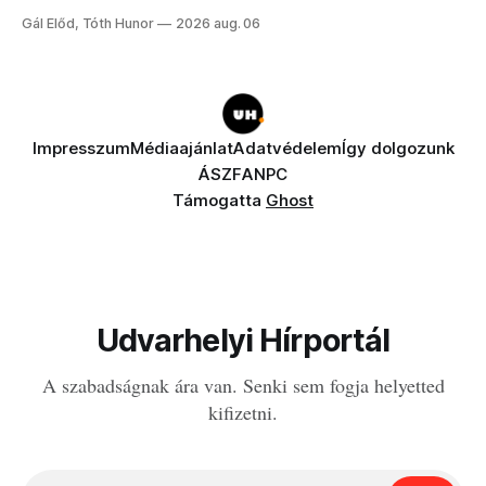
a fogaddal, a fogorvosi ügyeletet is!
Gál Előd, Tóth Hunor
2026 aug. 06
Impresszum
Médiaajánlat
Adatvédelem
Így dolgozunk
ÁSZF
ANPC
Támogatta
Ghost
Udvarhelyi Hírportál
A szabadságnak ára van. Senki sem fogja helyetted
kifizetni.