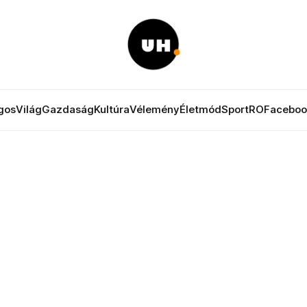
gos
Világ
Gazdaság
Kultúra
Vélemény
Életmód
Sport
RO
Faceboo