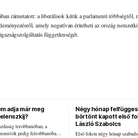
ban rámutatott: a liberálisok kérik a parlamenti többségtől,
eményezésről, amely negatívan érintheti az ország nemzetköz
igazságszolgáltatás függetlenségét.
em adja már meg
Négy hónap felfügges
elenszkij?
börtönt kapott első f
László Szabolcs
azdaság lerobbanóban, a
inomítók pedig felrobbanóban.
Első fokon négy hónap szabads