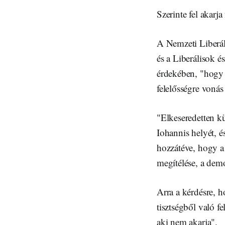
Szerinte fel akarj
A Nemzeti Liberál
és a Liberálisok 
érdekében, "hogy 
felelősségre vonás
"Elkeseredetten k
Iohannis helyét, é
hozzátéve, hogy a 
megítélése, a demok
Arra a kérdésre, 
tisztségből való f
aki nem akarja".