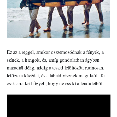
Ez az a reggel, amikor összemosódnak a fények, a
színek, a hangok, és, amíg gondolatban ágyban
maradtál délig, addig a tested felöltözött rutinosan,
lefőzte a kávédat, és a lábaid visznek maguktól. Te
csak arra kell figyelj, hogy ne ess ki a lendületből.