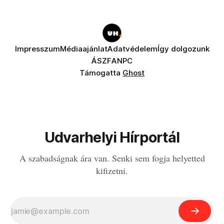
Impresszum
Médiaajánlat
Adatvédelem
Így dolgozunk
ÁSZF
ANPC
Támogatta
Ghost
Udvarhelyi Hírportál
A szabadságnak ára van. Senki sem fogja helyetted
kifizetni.