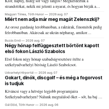
Klór, naptej, hideg sör vagy lángos? Megkérdeztük a
strandolókat, nekik mi jelenti a nyarat, és hogyan bírják a
kánikulát.
Magyari Tímea, Tóth Hunor
2026 aug. 07
Miért nem adja már meg magát Zelenszkij?
Az orosz gazdaság lerobbanóban, a raktárak, finomítók pedig
felrobbanóban. Akárcsak az ukrán népharag, amikor
elégedetlen vezetőivel.
Buzás Ernő
2026 aug. 07
Négy hónap felfüggesztett börtönt kapott
első fokon László Szabolcs
Első fokon négy hónap szabadságvesztésre ítélte a
székelyudvarhelyi bíróság László Szabolcsot.
Udvarhelyi Hírportál
2026 aug. 07
Gokart, dinók, discgolf – és még a fogorvost
is tudjuk
Kíváncsi vagy a hétvége legjobb programjaira
Székelyudvarhelyen? Nálunk megtalálod őket – sőt, ha baj van
a fogaddal, a fogorvosi ügyeletet is!
Gál Előd, Tóth Hunor
2026 aug. 06