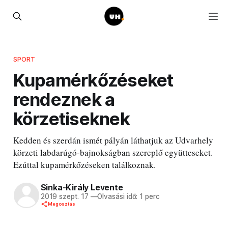
SPORT
Kupamérkőzéseket
rendeznek a
körzetiseknek
Kedden és szerdán ismét pályán láthatjuk az Udvarhely
körzeti labdarúgó-bajnokságban szereplő együtteseket.
Ezúttal kupamérkőzéseken találkoznak.
Sinka-Király Levente
2019 szept. 17
—
Olvasási idő: 1 perc
Megosztás