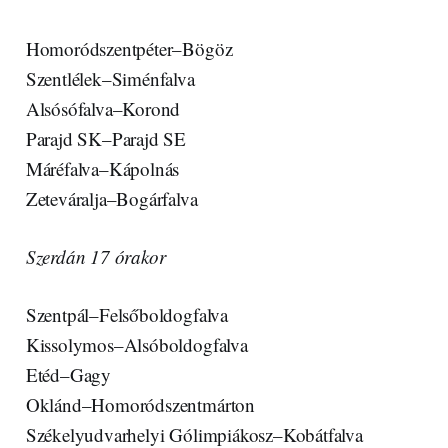
Homoródszentpéter–Bögöz
Szentlélek–Siménfalva
Alsósófalva–Korond
Parajd SK–Parajd SE
Máréfalva–Kápolnás
Zeteváralja–Bogárfalva
Szerdán 17 órakor
Szentpál–Felsőboldogfalva
Kissolymos–Alsóboldogfalva
Etéd–Gagy
Oklánd–Homoródszentmárton
Székelyudvarhelyi Gólimpiákosz–Kobátfalva