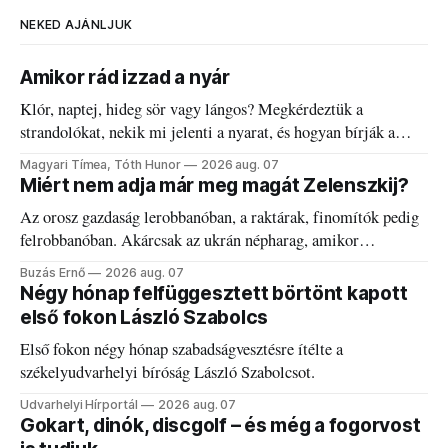
NEKED AJÁNLJUK
Amikor rád izzad a nyár
Klór, naptej, hideg sör vagy lángos? Megkérdeztük a
strandolókat, nekik mi jelenti a nyarat, és hogyan bírják a
kánikulát.
Magyari Tímea, Tóth Hunor
2026 aug. 07
Miért nem adja már meg magát Zelenszkij?
Az orosz gazdaság lerobbanóban, a raktárak, finomítók pedig
felrobbanóban. Akárcsak az ukrán népharag, amikor
elégedetlen vezetőivel.
Buzás Ernő
2026 aug. 07
Négy hónap felfüggesztett börtönt kapott
első fokon László Szabolcs
Első fokon négy hónap szabadságvesztésre ítélte a
székelyudvarhelyi bíróság László Szabolcsot.
Udvarhelyi Hírportál
2026 aug. 07
Gokart, dinók, discgolf – és még a fogorvost