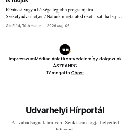
is tudjuk
Kíváncsi vagy a hétvége legjobb programjaira
Székelyudvarhelyen? Nálunk megtalálod őket – sőt, ha baj van
a fogaddal, a fogorvosi ügyeletet is!
Gál Előd, Tóth Hunor
2026 aug. 06
Impresszum
Médiaajánlat
Adatvédelem
Így dolgozunk
ÁSZF
ANPC
Támogatta
Ghost
Udvarhelyi Hírportál
A szabadságnak ára van. Senki sem fogja helyetted
kifizetni.