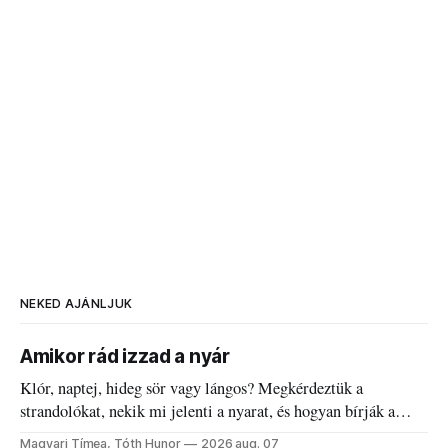
NEKED AJÁNLJUK
Amikor rád izzad a nyár
Klór, naptej, hideg sör vagy lángos? Megkérdeztük a
strandolókat, nekik mi jelenti a nyarat, és hogyan bírják a
kánikulát.
Magyari Tímea, Tóth Hunor
2026 aug. 07