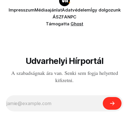
Impresszum
Médiaajánlat
Adatvédelem
Így dolgozunk
ÁSZF
ANPC
Támogatta
Ghost
Udvarhelyi Hírportál
A szabadságnak ára van. Senki sem fogja helyetted
kifizetni.