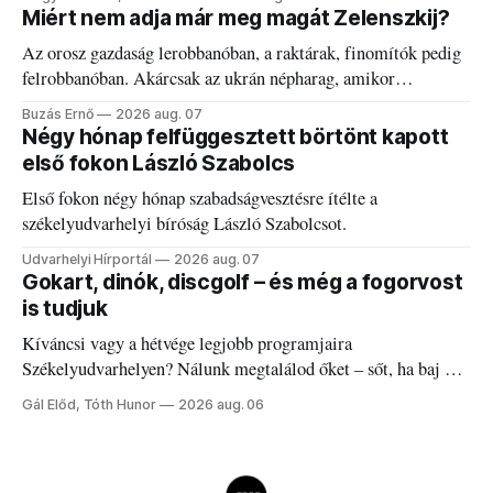
Miért nem adja már meg magát Zelenszkij?
Az orosz gazdaság lerobbanóban, a raktárak, finomítók pedig
felrobbanóban. Akárcsak az ukrán népharag, amikor
elégedetlen vezetőivel.
Buzás Ernő
2026 aug. 07
Négy hónap felfüggesztett börtönt kapott
első fokon László Szabolcs
Első fokon négy hónap szabadságvesztésre ítélte a
székelyudvarhelyi bíróság László Szabolcsot.
Udvarhelyi Hírportál
2026 aug. 07
Gokart, dinók, discgolf – és még a fogorvost
is tudjuk
Kíváncsi vagy a hétvége legjobb programjaira
Székelyudvarhelyen? Nálunk megtalálod őket – sőt, ha baj van
a fogaddal, a fogorvosi ügyeletet is!
Gál Előd, Tóth Hunor
2026 aug. 06