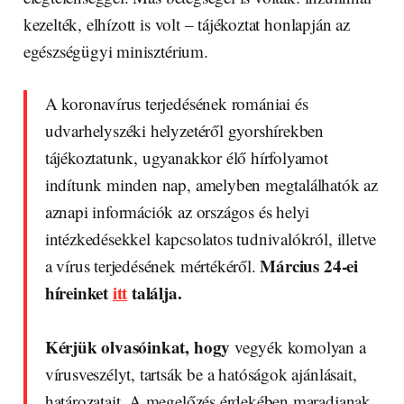
kezelték, elhízott is volt – tájékoztat honlapján az
egészségügyi minisztérium.
A koronavírus terjedésének romániai és
udvarhelyszéki helyzetéről gyorshírekben
tájékoztatunk, ugyanakkor élő hírfolyamot
indítunk minden nap, amelyben megtalálhatók az
aznapi információk az országos és helyi
intézkedésekkel kapcsolatos tudnivalókról, illetve
Március 24-ei
a vírus terjedésének mértékéről.
híreinket
itt
találja.
Kérjük olvasóinkat, hogy
vegyék komolyan a
vírusveszélyt, tartsák be a hatóságok ajánlásait,
határozatait. A megelőzés érdekében maradjanak