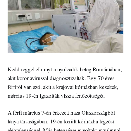
Kedd reggel elhunyt a nyolcadik beteg Romániában,
akit koronavírussal diagnosztizáltak. Egy 70 éves
férfiról van szó, akit a krajovai kórházban kezeltek,
március 19-én igazolták vissza fertőzöttségét.
A férfi március 7-én érkezett haza Olaszországból
lánya társaságában, 19-én került kórházba légzési
elégtelenséggel. Más betegségei is voltak: inzulinnal