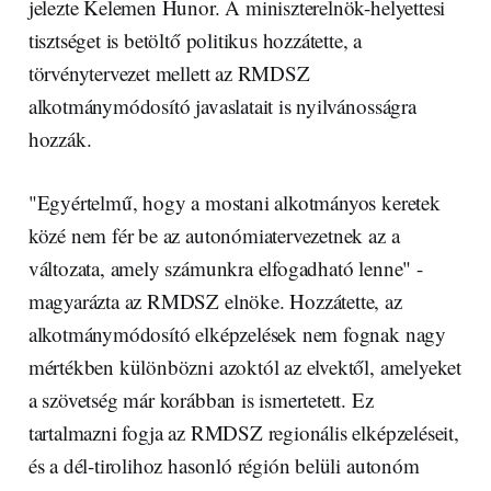
jelezte Kelemen Hunor. A miniszterelnök-helyettesi
tisztséget is betöltő politikus hozzátette, a
törvénytervezet mellett az RMDSZ
alkotmánymódosító javaslatait is nyilvánosságra
hozzák.
"Egyértelmű, hogy a mostani alkotmányos keretek
közé nem fér be az autonómiatervezetnek az a
változata, amely számunkra elfogadható lenne" -
magyarázta az RMDSZ elnöke. Hozzátette, az
alkotmánymódosító elképzelések nem fognak nagy
mértékben különbözni azoktól az elvektől, amelyeket
a szövetség már korábban is ismertetett. Ez
tartalmazni fogja az RMDSZ regionális elképzeléseit,
és a dél-tirolihoz hasonló régión belüli autonóm