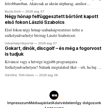
felrobbanóban. Akárcsak az ukrán népharag, amikor
elégedetlen vezetőivel.
Buzás Ernő
2026 aug. 07
Négy hónap felfüggesztett börtönt kapott
első fokon László Szabolcs
Első fokon négy hónap szabadságvesztésre ítélte a
székelyudvarhelyi bíróság László Szabolcsot.
Udvarhelyi Hírportál
2026 aug. 07
Gokart, dinók, discgolf – és még a fogorvost
is tudjuk
Kíváncsi vagy a hétvége legjobb programjaira
Székelyudvarhelyen? Nálunk megtalálod őket – sőt, ha baj van
a fogaddal, a fogorvosi ügyeletet is!
Gál Előd, Tóth Hunor
2026 aug. 06
Impresszum
Médiaajánlat
Adatvédelem
Így dolgozunk