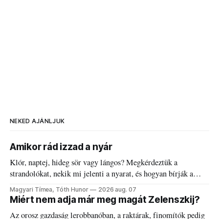
NEKED AJÁNLJUK
Amikor rád izzad a nyár
Klór, naptej, hideg sör vagy lángos? Megkérdeztük a
strandolókat, nekik mi jelenti a nyarat, és hogyan bírják a
kánikulát.
Magyari Tímea, Tóth Hunor
2026 aug. 07
Miért nem adja már meg magát Zelenszkij?
Az orosz gazdaság lerobbanóban, a raktárak, finomítók pedig