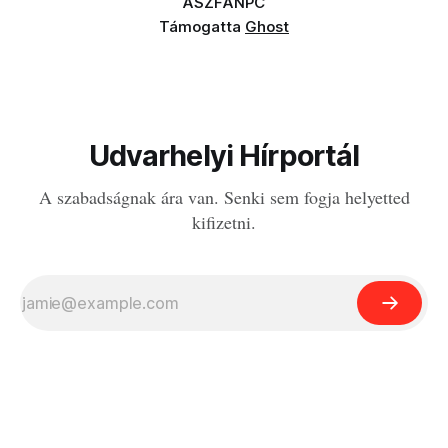
ÁSZF
ANPC
Támogatta
Ghost
Udvarhelyi Hírportál
A szabadságnak ára van. Senki sem fogja helyetted
kifizetni.