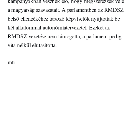
kampányokban vesznek elő, hogy megszerezzék vele
a magyarság szavazatait. A parlamentben az RMDSZ
belső ellenzékéhez tartozó képviselők nyújtottak be
két alkalommal autonómiatervezetet. Ezeket az
RMDSZ vezetése nem támogatta, a parlament pedig
vita nélkül elutasította.
mti