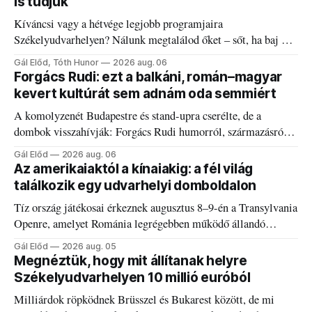
is tudjuk
Kíváncsi vagy a hétvége legjobb programjaira
Székelyudvarhelyen? Nálunk megtalálod őket – sőt, ha baj van
a fogaddal, a fogorvosi ügyeletet is!
Gál Előd, Tóth Hunor
2026 aug. 06
Forgács Rudi: ezt a balkáni, román–magyar
kevert kultúrát sem adnám oda semmiért
A komolyzenét Budapestre és stand-upra cserélte, de a
dombok visszahívják: Forgács Rudi humorról, származásról
és határokról.
Gál Előd
2026 aug. 06
Az amerikaiaktól a kínaiakig: a fél világ
találkozik egy udvarhelyi domboldalon
Tíz ország játékosai érkeznek augusztus 8–9-én a Transylvania
Openre, amelyet Románia legrégebben működő állandó
discgolfpályáján rendeznek meg.
Gál Előd
2026 aug. 05
Megnéztük, hogy mit állítanak helyre
Székelyudvarhelyen 10 millió euróból
Milliárdok röpködnek Brüsszel és Bukarest között, de mi