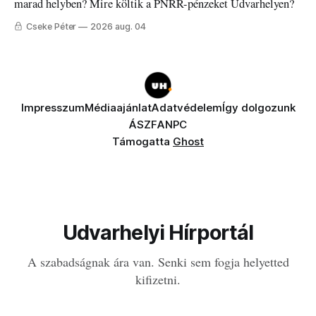
marad helyben? Mire költik a PNRR-pénzeket Udvarhelyen?
Cseke Péter
2026 aug. 04
Impresszum
Médiaajánlat
Adatvédelem
Így dolgozunk
ÁSZF
ANPC
Támogatta
Ghost
Udvarhelyi Hírportál
A szabadságnak ára van. Senki sem fogja helyetted
kifizetni.