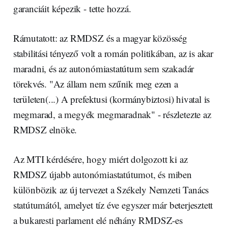
garanciáit képezik - tette hozzá.
Rámutatott: az RMDSZ és a magyar közösség
stabilitási tényező volt a román politikában, az is akar
maradni, és az autonómiastatútum sem szakadár
törekvés. "Az állam nem szűnik meg ezen a
területen(...) A prefektusi (kormánybiztosi) hivatal is
megmarad, a megyék megmaradnak" - részletezte az
RMDSZ elnöke.
Az MTI kérdésére, hogy miért dolgozott ki az
RMDSZ újabb autonómiastatútumot, és miben
különbözik az új tervezet a Székely Nemzeti Tanács
statútumától, amelyet tíz éve egyszer már beterjesztett
a bukaresti parlament elé néhány RMDSZ-es