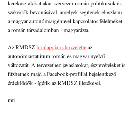
kerekasztalokat akar szervezni román politikusok és
szakértők bevonásával, amelyek segítenek eloszlatni
a magyar autonómiaigénnyel kapcsolatos félelmeket
a román társadalomban - magyarázta.
Az RMDSZ
honlapján is közzétette
az
autonómiastatútum román és magyar nyelvű
változatát. A tervezethez javaslatokat, észrevételeket is
fűzhetnek majd a Facebook-profillal bejelentkező
érdeklődők - ígérik az RMDSZ illetékesei.
mti