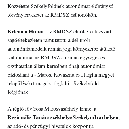
Közzétette Székelyföldnek autonómiát előirányzó
törvénytervezetét az RMDSZ csütörtökön.
Kelemen Hunor
, az RMDSZ elnöke kolozsvári
sajtóértekezletén rámutatott: a dél-tiroli
autonómiamodellt román jogi környezetbe átültető
statútummal az RMDSZ a román egységes és
oszthatatlan állam keretében óhajt autonómiát
biztosítani a - Maros, Kovászna és Hargita megyei
településeket magába foglaló - Székelyföld
Régiónak.
a
A régió fővárosa Marosvásárhely lenne,
Regionális Tanács székhelye Székelyudvarhelyen
,
az adó- és pénzügyi hivatalok központja