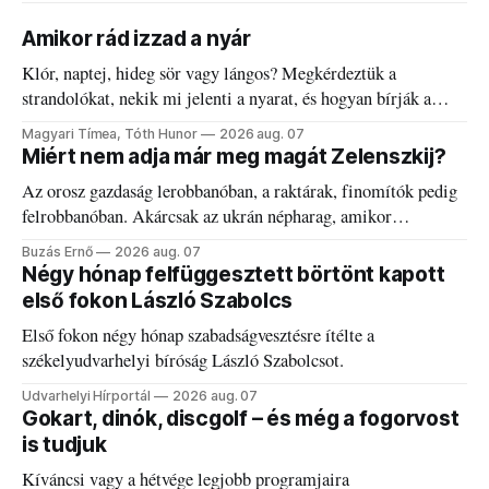
Amikor rád izzad a nyár
Klór, naptej, hideg sör vagy lángos? Megkérdeztük a
strandolókat, nekik mi jelenti a nyarat, és hogyan bírják a
kánikulát.
Magyari Tímea, Tóth Hunor
2026 aug. 07
Miért nem adja már meg magát Zelenszkij?
Az orosz gazdaság lerobbanóban, a raktárak, finomítók pedig
felrobbanóban. Akárcsak az ukrán népharag, amikor
elégedetlen vezetőivel.
Buzás Ernő
2026 aug. 07
Négy hónap felfüggesztett börtönt kapott
első fokon László Szabolcs
Első fokon négy hónap szabadságvesztésre ítélte a
székelyudvarhelyi bíróság László Szabolcsot.
Udvarhelyi Hírportál
2026 aug. 07
Gokart, dinók, discgolf – és még a fogorvost
is tudjuk
Kíváncsi vagy a hétvége legjobb programjaira