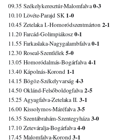
0-3
09.35 Székelykeresztúr-Malomfalva
1-0
10.10 Lövéte-Parajd SK
2-1
10.45 Zetelaka I.-Homoródszentmárton
0-1
11.20 Farcád-Golimpiákosz
0-1
11.55 Farkaslaka-Nagygalambfalva
5-0
12.30 Roseal-Szentlélek
4-1
13.05 Homoródalmás-Bogárfalva
1-1
13.40 Kápolnás-Korond
4-3
14.15 Bögöz-Székelyvarság
2-5
14.50 Oklánd-Felsőboldogfalva
3-1
15.25 Agyagfalva-Zetelaka II.
3-5
16.00 Kissolymos-Máréfalva
3-0
16.35 Szentábrahám-Szentegyháza
4-0
17.10 Zeteváralja-Bogárfalva
3-1
17.45 Malomfalva-Korond