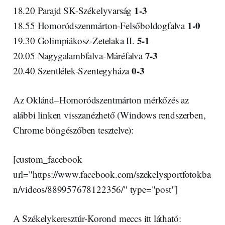
1-3
18.20 Parajd SK-Székelyvarság
1-0
18.55 Homoródszenmárton-Felsőboldogfalva
5-1
19.30 Golimpiákosz-Zetelaka II.
7-3
20.05 Nagygalambfalva-Máréfalva
0-3
20.40 Szentlélek-Szentegyháza
Az Oklánd–Homoródszentmárton mérkőzés az
alábbi linken visszanézhető (Windows rendszerben,
Chrome böngészőben tesztelve):
[custom_facebook
url="https://www.facebook.com/szekelysportfotokba
n/videos/889957678122356/" type="post"]
A Székelykeresztúr-Korond meccs itt látható: