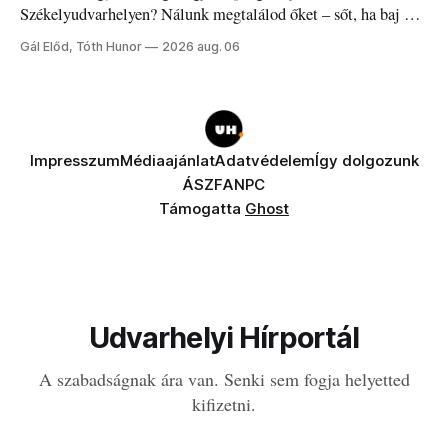
Székelyudvarhelyen? Nálunk megtalálod őket – sőt, ha baj van
a fogaddal, a fogorvosi ügyeletet is!
Gál Előd, Tóth Hunor
2026 aug. 06
Impresszum
Médiaajánlat
Adatvédelem
Így dolgozunk
ÁSZF
ANPC
Támogatta
Ghost
Udvarhelyi Hírportál
A szabadságnak ára van. Senki sem fogja helyetted
kifizetni.