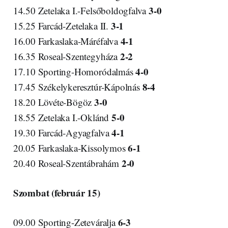
3-0
14.50 Zetelaka I.-Felsőboldogfalva
3-1
15.25 Farcád-Zetelaka II.
4-1
16.00 Farkaslaka-Máréfalva
2-2
16.35 Roseal-Szentegyháza
4-0
17.10 Sporting-Homoródalmás
8-4
17.45 Székelykeresztúr-Kápolnás
3-0
18.20 Lövéte-Bögöz
5-0
18.55 Zetelaka I.-Oklánd
4-1
19.30 Farcád-Agyagfalva
6-1
20.05 Farkaslaka-Kissolymos
2-0
20.40 Roseal-Szentábrahám
Szombat (február 15)
6-3
09.00 Sporting-Zeteváralja