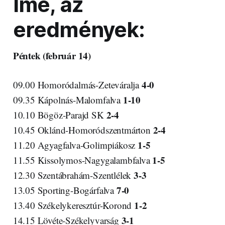
Íme, az
eredmények:
Péntek (február 14)
4-0
09.00 Homoródalmás-Zeteváralja
1-10
09.35 Kápolnás-Malomfalva
2-4
10.10 Bögöz-Parajd SK
2-4
10.45 Oklánd-Homoródszentmárton
1-5
11.20 Agyagfalva-Golimpiákosz
1-5
11.55 Kissolymos-Nagygalambfalva
3-3
12.30 Szentábrahám-Szentlélek
7-0
13.05 Sporting-Bogárfalva
1-2
13.40 Székelykeresztúr-Korond
3-1
14.15 Lövéte-Székelyvarság