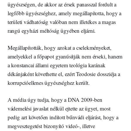
ügyészségen, de akkor az érsek panasszal fordult a
legfőbb ügyészséghez, amely megállapította, hogy a
területi vádhatóság valóban nem illetékes a magas
rangú egyházi méltóság ügyében eljárni.
Megállapították, hogy azokat a cselekményeket,
amelyekkel a főpapot gyanúsítják nem érseki, hanem
a konstancai állami egyetem teológia karának
dékánjaként követhette el, ezért Teodosie dossziéja a
korrupcióellenes ügyészséghez került.
A média úgy tudja, hogy a DNA 2009-ben
vádemelési javaslat nélkül ejtette az ügyet, most
pedig azt követően indított bűnvádi eljárást, hogy a
megvesztegetést bizonyító videó-, illetve