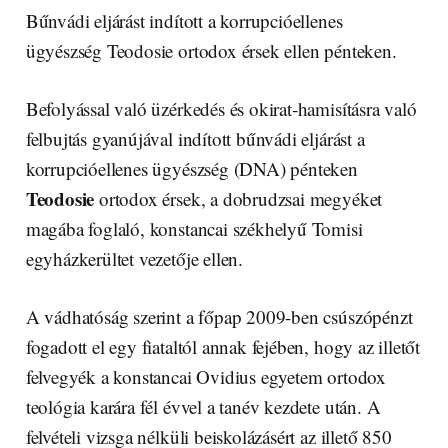
Bűnvádi eljárást indított a korrupcióellenes
ügyészség Teodosie ortodox érsek ellen pénteken.
Befolyással való üzérkedés és okirat-hamisításra való
felbujtás gyanújával indított bűnvádi eljárást a
korrupcióellenes ügyészség (DNA) pénteken
Teodosie
ortodox érsek, a dobrudzsai megyéket
magába foglaló, konstancai székhelyű Tomisi
egyházkerültet vezetője ellen.
A vádhatóság szerint a főpap 2009-ben csúszópénzt
fogadott el egy fiataltól annak fejében, hogy az illetőt
felvegyék a konstancai Ovidius egyetem ortodox
teológia karára fél évvel a tanév kezdete után. A
felvételi vizsga nélküli beiskolázásért az illető 850