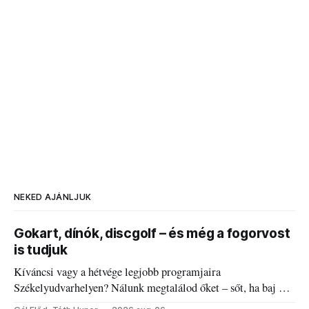
NEKED AJÁNLJUK
Gokart, dínók, discgolf – és még a fogorvost
is tudjuk
Kíváncsi vagy a hétvége legjobb programjaira
Székelyudvarhelyen? Nálunk megtalálod őket – sőt, ha baj van
a fogaddal, a fogorvosi ügyeletet is!