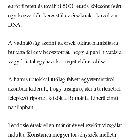
eurót fizetett és további 5000 eurós kölcsönt ígért
egy közvetítőn keresztül az érseknek - közölte a
DNA.
A vádhatóság szerint az érsek okirat-hamisításra
bujtatta fel egy beosztottját, hogy a papi hivatásra
vágyó fiatal egyházi karrierjét előmozdítsa.
A hamis iratokkal utólag felvett egyetemistáról
azonban kiderült, hogy újságíró, aki a történetről
leleplező riportot közölt a România Liberă című
napilapban.
Teodosie érsek ellen már öt évvel ezelőtt vizsgálat
indult a Konstanca megyei törvényszék melletti