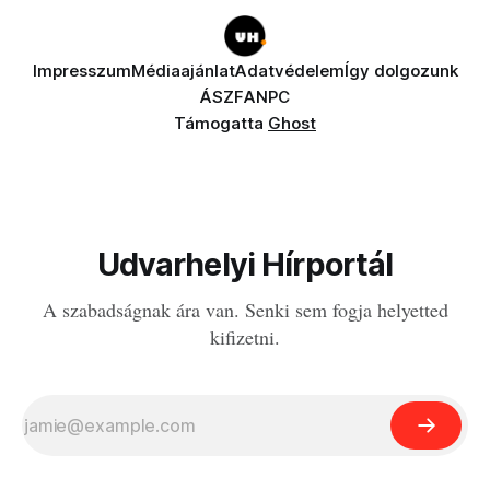
Impresszum
Médiaajánlat
Adatvédelem
Így dolgozunk
ÁSZF
ANPC
Támogatta
Ghost
Udvarhelyi Hírportál
A szabadságnak ára van. Senki sem fogja helyetted
kifizetni.