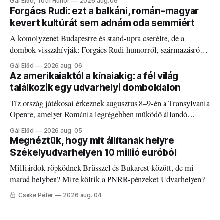
Gál Előd, Tóth Hunor
2026 aug. 06
Forgács Rudi: ezt a balkáni, román–magyar
kevert kultúrát sem adnám oda semmiért
A komolyzenét Budapestre és stand-upra cserélte, de a
dombok visszahívják: Forgács Rudi humorról, származásról
és határokról.
Gál Előd
2026 aug. 06
Az amerikaiaktól a kínaiakig: a fél világ
találkozik egy udvarhelyi domboldalon
Tíz ország játékosai érkeznek augusztus 8–9-én a Transylvania
Openre, amelyet Románia legrégebben működő állandó
discgolfpályáján rendeznek meg.
Gál Előd
2026 aug. 05
Megnéztük, hogy mit állítanak helyre
Székelyudvarhelyen 10 millió euróból
Milliárdok röpködnek Brüsszel és Bukarest között, de mi
marad helyben? Mire költik a PNRR-pénzeket Udvarhelyen?
Cseke Péter
2026 aug. 04