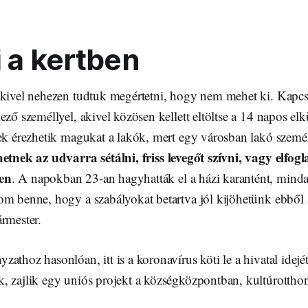
i a kertben
akivel nehezen tudtuk megértetni, hogy nem mehet ki. Kapcs
ező személlyel, akivel közösen kellett eltöltse a 14 napos el
nek érezhetik magukat a lakók, mert egy városban lakó személ
etnek az udvarra sétálni, friss levegőt szívni, vagy elfog
en
. A napokban 23-an hagyhatták el a házi karantént, mind
om benne, hogy a szabályokat betartva jól kijöhetünk ebből
rmester.
athoz hasonlóan, itt is a koronavírus köti le a hivatal idejét
 zajlik egy uniós projekt a községközpontban, kultúrotthont