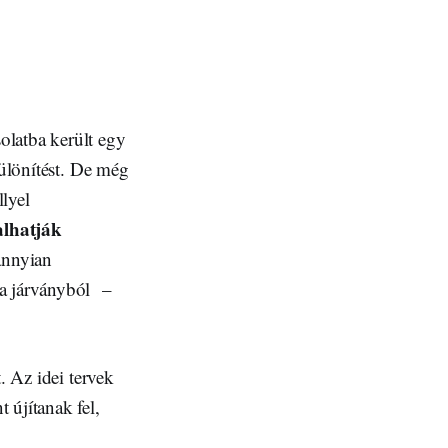
olatba került egy
különítést. De még
lyel
lalhatják
annyian
 a járványból –
. Az idei tervek
 újítanak fel,