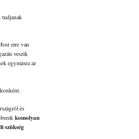
t tudjanak
Most erre van
gazán veszik
lnek egymásra az
akonként.
szágról és
komolyan
emberek
lt szükség