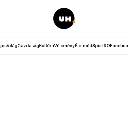
gos
Világ
Gazdaság
Kultúra
Vélemény
Életmód
Sport
RO
Faceboo