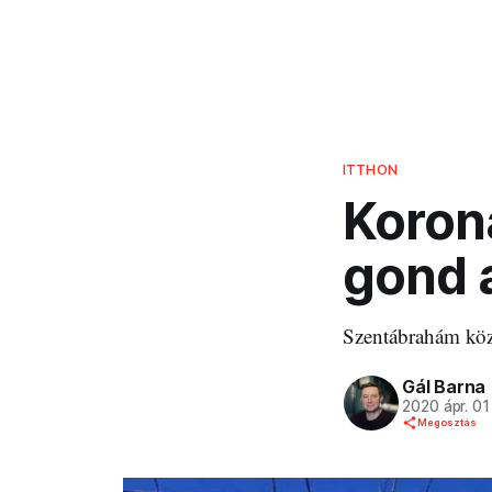
ITTHON
Korona
gond 
Szentábrahám köz
Gál Barna
2020 ápr. 01
Megosztás