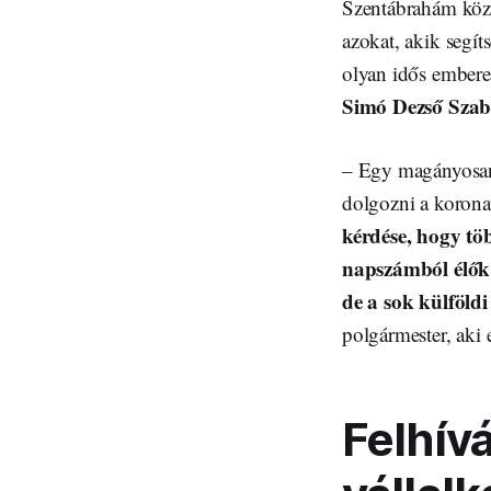
Szentábrahám közs
azokat, akik segí
olyan idős embere
Simó Dezső Szab
– Egy magányosan 
dolgozni a korona
kérdése, hogy töb
napszámból élők
de a sok külföld
polgármester, aki 
Felhívá