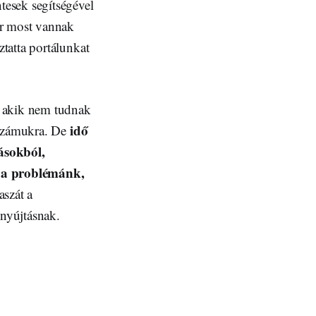
tesek segítségével
ár most vannak
tatta portálunkat
, akik nem tudnak
idő
 számukra. De
ásokból,
 a problémánk,
aszát a
gnyújtásnak.