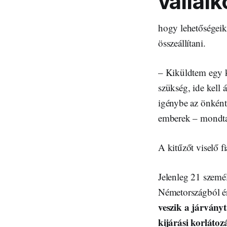
vállalk
hogy lehetőségeik
összeállítani.
– Kiküldtem egy k
szükség, ide kell
igénybe az önkénte
emberek – mondta
A kitűzőt viselő f
Jelenleg 21 szemé
Németországból ér
veszik a járványt
kijárási korlátoz