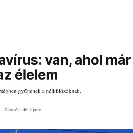
vírus: van, ahol má
az élelem
ségben gyűjtenek a nélkülözőknek.
—
Olvasási idő: 2 perc