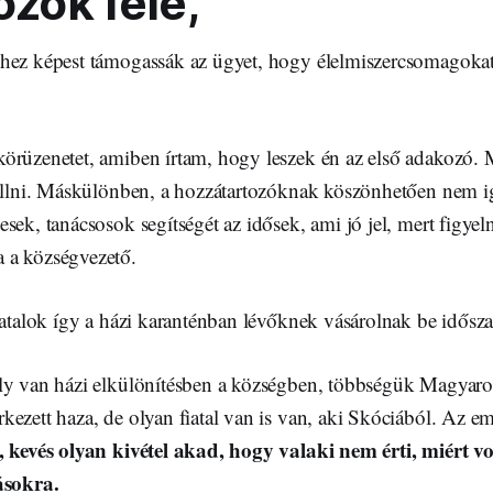
ozók felé,
hez képest támogassák az ügyet, hogy élelmiszercsomagoka
örüzenetet, amiben írtam, hogy leszek én az első adakozó. 
 állni. Máskülönben, a hozzátartozóknak köszönhetően nem i
sek, tanácsosok segítségét az idősek, ami jó jel, mert figye
 a községvezető.
iatalok így a házi karanténban lévőknek vásárolnak be idősz
ly van házi elkülönítésben a községben, többségük Magyaror
kezett haza, de olyan fiatal van is van, aki Skóciából. Az 
, kevés olyan kivétel akad, hogy valaki nem érti, miért vo
ásokra.