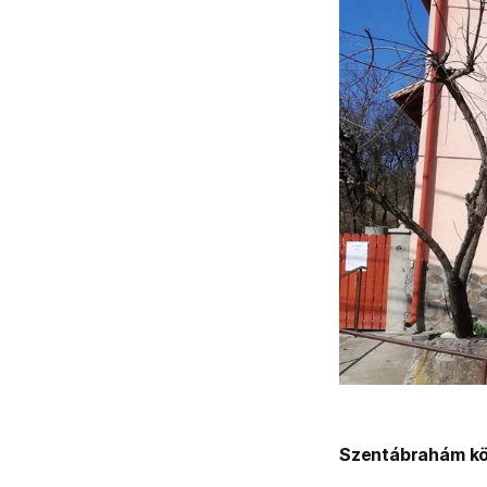
Szentábrahám kö