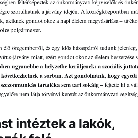
égben feltérképezték az önkormányzati képviselők és önkén
tségre szorulhatnak a járvány idején. A községközpontban m
k, akiknek gondot okoz a napi élelem megvásárlása – tájékoz
olcs
polgármester.
élő öregemberről, és egy idős házaspárról tudunk jelenleg
vírus-járvány miatt, ezért gondot okoz az élelem beszerzése
ben ugyanebbe a helyzetbe kerüljenek: a szociális juttat
 következhetnek a sorban. Azt gondolnánk, hogy egyedi
i szezonmunkás tartaléka sem tart sokáig
– fejtette ki a vál
egyelőre nem látja törvényi keretét az önkormányzati segítsé
st intéztek a lakók,