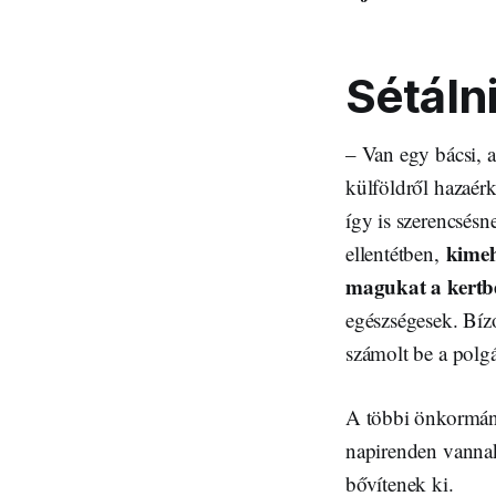
Sétáln
– Van egy bácsi, 
külföldről hazaérk
így is szerencsés
kimeh
ellentétben,
magukat a kertb
egészségesek. Bíz
számolt be a polgá
A többi önkormányz
napirenden vannak,
bővítenek ki.