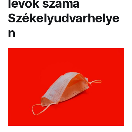
lévők száma
Székelyudvarhelye
n