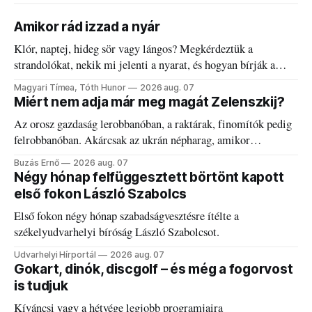
Amikor rád izzad a nyár
Klór, naptej, hideg sör vagy lángos? Megkérdeztük a
strandolókat, nekik mi jelenti a nyarat, és hogyan bírják a
kánikulát.
Magyari Tímea, Tóth Hunor
2026 aug. 07
Miért nem adja már meg magát Zelenszkij?
Az orosz gazdaság lerobbanóban, a raktárak, finomítók pedig
felrobbanóban. Akárcsak az ukrán népharag, amikor
elégedetlen vezetőivel.
Buzás Ernő
2026 aug. 07
Négy hónap felfüggesztett börtönt kapott
első fokon László Szabolcs
Első fokon négy hónap szabadságvesztésre ítélte a
székelyudvarhelyi bíróság László Szabolcsot.
Udvarhelyi Hírportál
2026 aug. 07
Gokart, dinók, discgolf – és még a fogorvost
is tudjuk
Kíváncsi vagy a hétvége legjobb programjaira