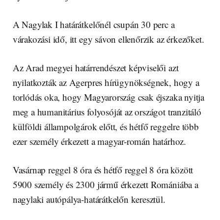
A Nagylak I határátkelőnél csupán 30 perc a
várakozási idő, itt egy sávon ellenőrzik az érkezőket.
Az Arad megyei határrendészet képviselői azt
nyilatkozták az Agerpres hírügynökségnek, hogy a
torlódás oka, hogy Magyarország csak éjszaka nyitja
meg a humanitárius folyosóját az országot tranzitáló
külföldi állampolgárok előtt, és hétfő reggelre több
ezer személy érkezett a magyar-román határhoz.
Vasárnap reggel 8 óra és hétfő reggel 8 óra között
5900 személy és 2300 jármű érkezett Romániába a
nagylaki autópálya-határátkelőn keresztül.