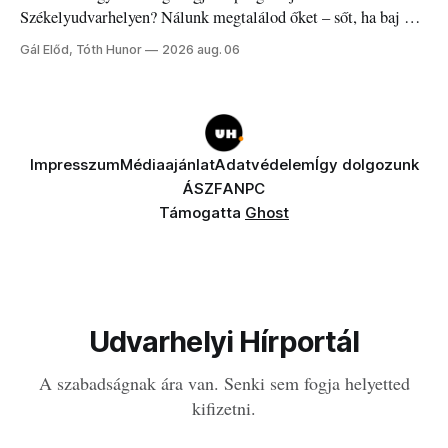
Székelyudvarhelyen? Nálunk megtalálod őket – sőt, ha baj van
a fogaddal, a fogorvosi ügyeletet is!
Gál Előd, Tóth Hunor
2026 aug. 06
Impresszum
Médiaajánlat
Adatvédelem
Így dolgozunk
ÁSZF
ANPC
Támogatta
Ghost
Udvarhelyi Hírportál
A szabadságnak ára van. Senki sem fogja helyetted
kifizetni.