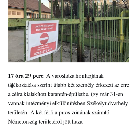
17 óra 29 perc
: A városháza honlapjának
tájékoztatása szerint újabb két személy érkezett az erre
a célra kialakított karantén-épületbe, így már 31-en
vannak intézményi elkülönítésben Székelyudvarhely
területén. A két férfi a piros zónának számító
Németország területéről jött haza.