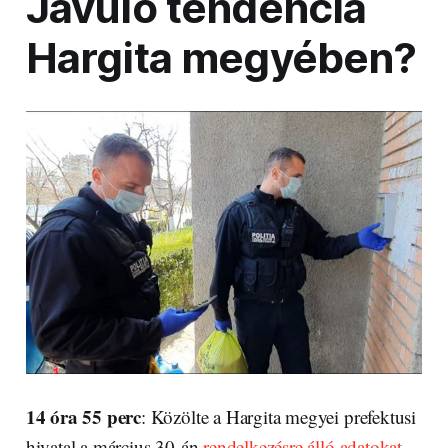
Javuló tendencia
Hargita megyében?
14 óra 55 perc
: Közölte a Hargita megyei prefektusi
hivatal a március 30-án
rendelkezésre álló adatokat