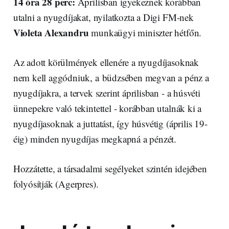
14 óra 28 perc:
Áprilisban igyekeznek korábban
utalni a nyugdíjakat, nyilatkozta a Digi FM-nek
Violeta Alexandru
munkaügyi miniszter hétfőn.
Az adott körülmények ellenére a nyugdíjasoknak
nem kell aggódniuk, a büdzsében megvan a pénz a
nyugdíjakra, a tervek szerint áprilisban - a húsvéti
ünnepekre való tekintettel - korábban utalnák ki a
nyugdíjasoknak a juttatást, így húsvétig (április 19-
éig) minden nyugdíjas megkapná a pénzét.
Hozzátette, a társadalmi segélyeket szintén idejében
folyósítják (Agerpres).