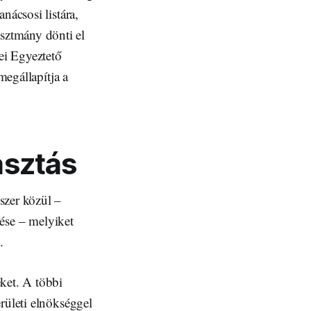
nácsosi listára,
sztmány dönti el
yei Egyeztető
megállapítja a
asztás
szer közül –
tése – melyiket
.
eket. A többi
rületi elnökséggel