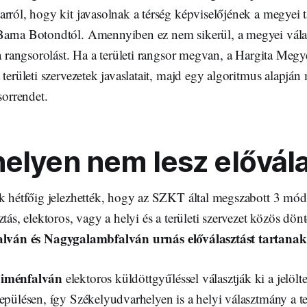
rról, hogy kit javasolnak a térség képviselőjének a megyei ta
arna Botondtól. Amennyiben ez nem sikerül, a megyei vála
 a rangsorolást. Ha a területi rangsor megvan, a Hargita Meg
 területi szervezetek javaslatait, majd egy algoritmus alapján 
sorrendet.
elyen nem lesz elővál
ek hétfőig jelezhették, hogy az SZKT által megszabott 3 mód
ztás, elektoros, vagy a helyi és a területi szervezet közös dön
lván és Nagygalambfalván urnás előválasztást tartanak
Siménfalván
elektoros küldöttgyűléssel választják ki a jelölt
epülésen, így Székelyudvarhelyen is a helyi választmány a te