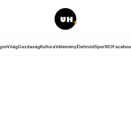
gos
Világ
Gazdaság
Kultúra
Vélemény
Életmód
Sport
RO
Faceboo