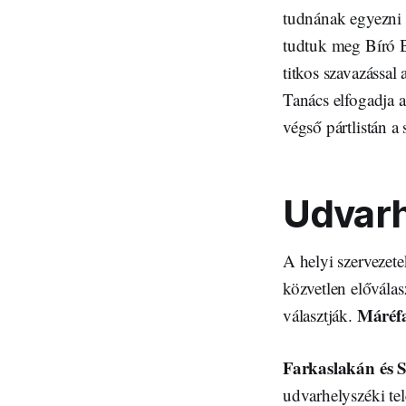
tudnának egyezni a
tudtuk meg Bíró B
titkos szavazással
Tanács elfogadja a
végső pártlistán a 
Udvarh
A helyi szervezet
közvetlen előválas
Máréfa
választják.
Farkaslakán és 
udvarhelyszéki tel