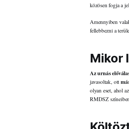
közösen fogja a jel
Amennyiben valaki
fellebbezni a terü
Mikor 
Az urnás előválas
már
javasoltak, ott
olyan eset, ahol a
RMDSZ színeiben k
Költöz