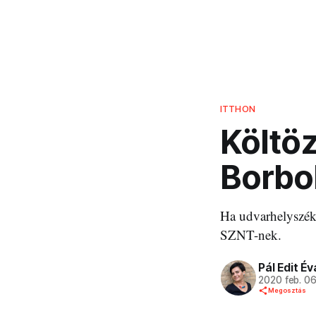
ITTHON
Költö
Borbo
Ha udvarhelyszéki
SZNT-nek.
Pál Edit Év
2020 feb. 0
Megosztás