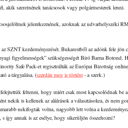
él, akik szeretnének tanácsosok vagy polgármesterek lenni.
sosjelöltnek jelentkeznének, azoknak az udvarhelyszéki R
lá az SZNT kezdeményezését. Bukarestből az adónk fele jön c
anyagi figyelmességek” szükségességét Bíró Barna Botond. H
nority Safe Pack-et regisztrálták az Európai Bizottság onlin
tó a tárgyalása. (
szerdán meg is történt
- a szerk.)
lfelejtettük feltenni, hogy miért csak most kapcsolódnak be a
nt nekik is kellenek az aláírások a választásokra, és nem g
arabb nekifogtak volna, nagyobb lett volna a kezdeményez
 s így annak is az esélye, hogy sikerüljön összehozni?