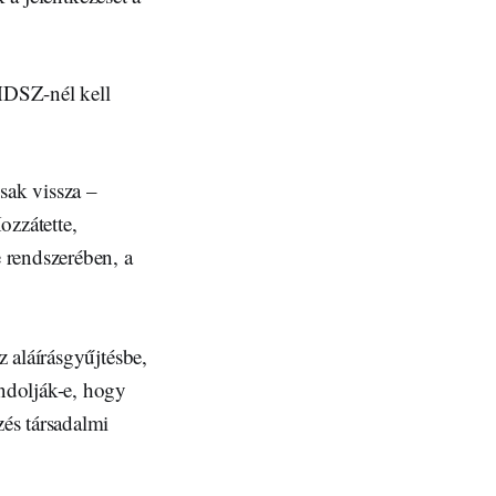
MDSZ-nél kell
sak vissza –
ozzátette,
e rendszerében, a
z aláírásgyűjtésbe,
ondolják-e, hogy
és társadalmi