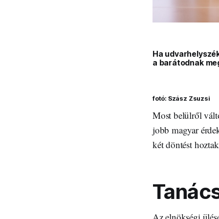
Ha udvarhelyszéki
a barátodnak me
fotó: Szász Zsuzsi
Most belülről vál
jobb magyar érde
két döntést hoztak
Tanács
Az elnökségi ülése