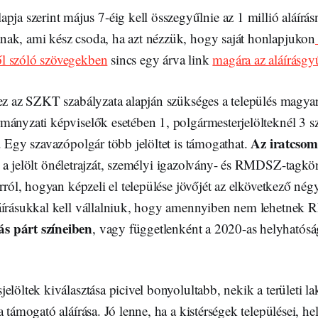
a szerint május 7-éig kell összegyűlnie az 1 millió aláírásn
tanak, ami kész csoda, ha azt nézzük, hogy saját honlapjukon
ről szóló szövegekben
sincs egy árva link
magára az aláírásgyű
hez az SZKT szabályzata alapján szükséges a település magya
ányzati képviselők esetében 1, polgármesterjelölteknél 3 szá
Az iratcso
. Egy szavazópolgár több jelöltet is támogathat.
a jelölt önéletrajzát, személyi igazolvány- és RMDSZ-tagkö
arról, hogyan képzeli el települése jövőjét az elkövetkező né
áírásukkal kell vállalniuk, hogy amennyiben nem lehetnek 
s párt színeiben
, vagy függetlenként a 2020-as helyhatósá
elöltek kiválasztása picivel bonyolultabb, nekik a területi l
a támogató aláírása. Jó lenne, ha a kistérségek települései, he