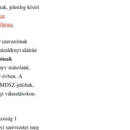
ak, jelenleg közel
az
jtésre
.
r szavazóinak
zaléknyi aláírást
mónak
nyv másolatát,
gy évben. A
RMDSZ-jelöltek,
gi választásokon.
akosság 1
lyi szervezetei meg