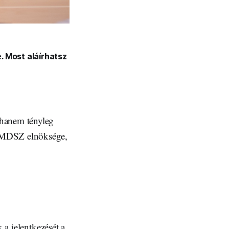
. Most aláírhatsz
 hanem tényleg
 RMDSZ elnöksége,
 a jelentkezését a