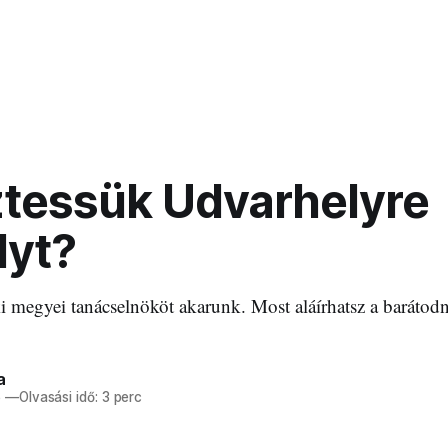
ztessük Udvarhelyre
lyt?
 megyei tanácselnököt akarunk. Most aláírhatsz a barátod
a
6
—
Olvasási idő: 3 perc