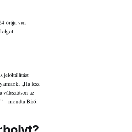
24 órája van
dolgot.
jelöltállítást
olyamatok. „Ha lesz
 a választáson az
i” – mondta Bíró.
rbolyt?