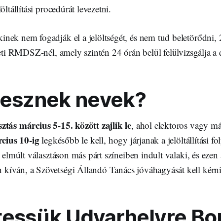
öltállítási procedúrát levezetni.
nek nem fogadják el a jelöltségét, és nem tud beletörődni, 
leti RMDSZ-nél, amely szintén 24 órán belül felülvizsgálja a 
lesznek nevek?
ztás március 5-15. között zajlik le
, ahol elektoros vagy más 
cius 10-ig
legkésőbb le kell, hogy járjanak a jelöltállítási f
z elmúlt választáson más párt színeiben indult valaki, és ezen
íván, a Szövetségi Állandó Tanács jóváhagyását kell kérn
tessük Udvarhelyre Bo