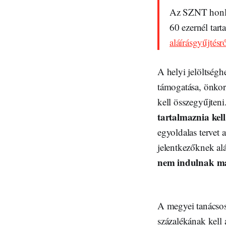
Az SZNT honlapj
60 ezernél tar
aláírásgyűjtés
A helyi jelöltség
támogatása, önkorm
kell összegyűjteni
tartalmaznia kell
egyoldalas tervet 
jelentkezőknek al
nem indulnak má
A megyei tanácsosj
százalékának kell 