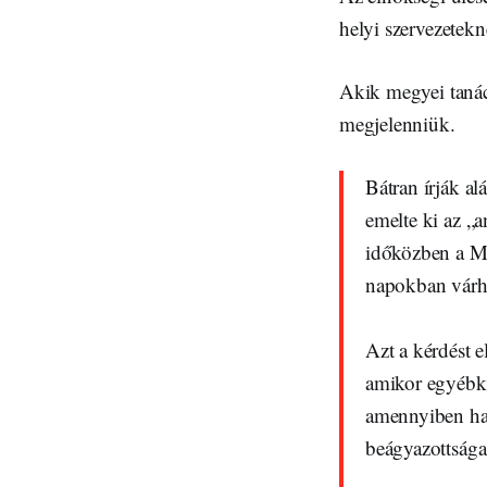
helyi szervezetekn
Akik megyei tanác
megjelenniük.
Bátran írják a
emelte ki az „
időközben a Mi
napokban várha
Azt a kérdést e
amikor egyébké
amennyiben ham
beágyazottsága,