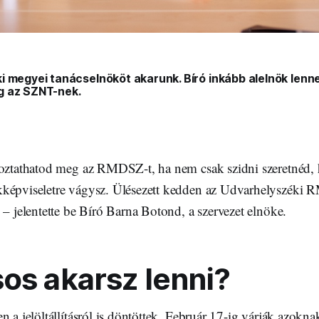
 megyei tanácselnököt akarunk. Bíró inkább alelnök lenne
g az SZNT-nek.
toztathatod meg az RMDSZ-t, ha nem csak szidni szeretnéd,
kképviseletre vágysz. Ülésezett kedden az Udvarhelyszéki
 – jelentette be Bíró Barna Botond, a szervezet elnöke.
os akarsz lenni?
n a jelöltállításról is döntöttek. Február 17-ig várják azoknak