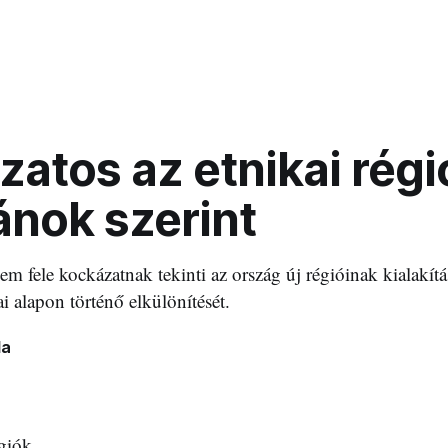
atos az etnikai régi
ánok szerint
 fele kockázatnak tekinti az ország új régióinak kialakít
i alapon történő elkülönítését.
la