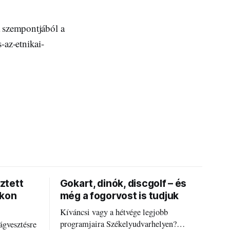
a szempontjából a
-az-etnikai-
ztett
Gokart, dinók, discgolf – és
okon
még a fogorvost is tudjuk
Kíváncsi vagy a hétvége legjobb
programjaira Székelyudvarhelyen?
ágvesztésre