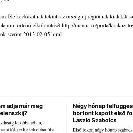
 fele kockázatnak tekinti az ország új régióinak kialakítás
lapon történő elkülönítését.http://manna.ro/porta/kockazatos
nok-szerint-2013-02-05.html
em adja már meg
Négy hónap felfügges
elenszkij?
börtönt kapott első f
László Szabolcs
azdaság lerobbanóban, a
inomítók pedig felrobbanóban.
Első fokon négy hónap szabads