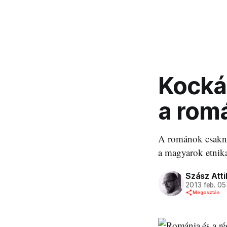
Kockáz
a rom
A románok csaknem
a magyarok etnika
Szász Atti
2013 feb. 05
Megosztás