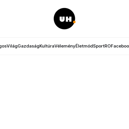
gos
Világ
Gazdaság
Kultúra
Vélemény
Életmód
Sport
RO
Faceboo