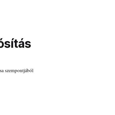
ósítás
ása szempontjából