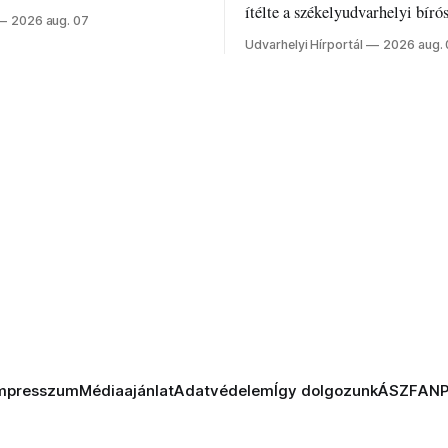
z ukrán népharag, amikor
ítélte a székelyudvarhelyi bíró
2026 aug. 07
 vezetőivel.
Szabolcsot.
Udvarhelyi Hírportál
2026 aug.
mpresszum
Médiaajánlat
Adatvédelem
Így dolgozunk
ÁSZF
AN