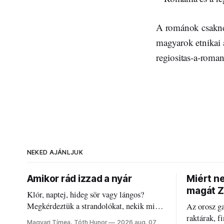
A románok csaknem
magyarok etnikai a
regiositas-a-roma
NEKED AJÁNLJUK
Amikor rád izzad a nyár
Miért n
magát Z
Klór, naptej, hideg sör vagy lángos?
Megkérdeztük a strandolókat, nekik mi
Az orosz g
jelenti a nyarat, és hogyan bírják a
raktárak, f
Magyari Tímea, Tóth Hunor
2026 aug. 07