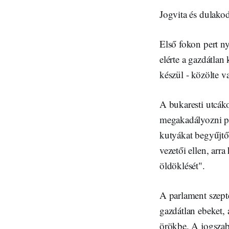
Jogvita és dulakod
Első fokon pert ny
elérte a gazdátlan
készül - közölte 
A bukaresti utcák
megakadályozni pró
kutyákat begyűjtő
vezetői ellen, arr
öldöklését".
A parlament szepte
gazdátlan ebeket,
örökbe. A jogszab