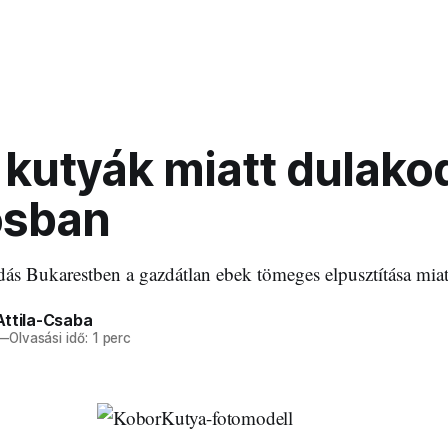
 kutyák miatt dulako
osban
dás Bukarestben a gazdátlan ebek tömeges elpusztítása miat
Attila-Csaba
—
Olvasási idő: 1 perc