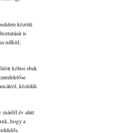
ndelete közötti
oztatását is
sa nélkül,
rődött kóbor ebek
gramfelelőse
utcáiról, közülük
másfél év alatt
nunk, hogy a
mfelelős.