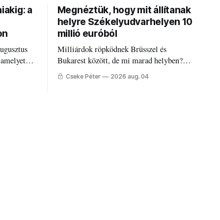
iakig: a
Megnéztük, hogy mit állítanak
helyre Székelyudvarhelyen 10
on
millió euróból
augusztus
Milliárdok röpködnek Brüsszel és
 amelyet
Bukarest között, de mi marad helyben?
állandó
Mire költik a PNRR-pénzeket
Cseke Péter
2026 aug. 04
g.
Udvarhelyen?