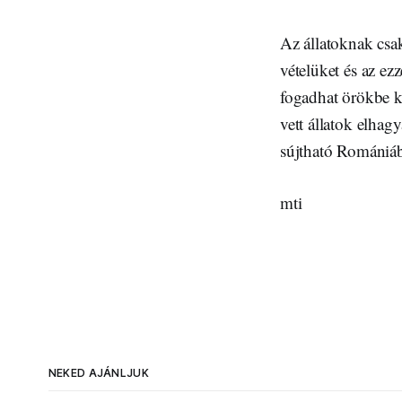
Az állatoknak csak
vételüket és az ez
fogadhat örökbe ke
vett állatok elhag
sújtható Romániá
mti
NEKED AJÁNLJUK