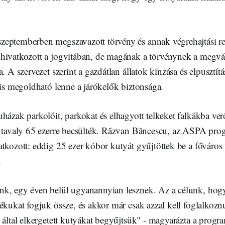
eptemberben megszavazott törvény és annak végrehajtási re
hivatkozott a jogvitában, de magának a törvénynek a megvált
. A szervezet szerint a gazdátlan állatok kínzása és elpusztítá
 is megoldható lenne a járókelők biztonsága.
házak parkolóit, parkokat és elhagyott telkeket falkákba ve
t tavaly 65 ezerre becsülték. Răzvan Băncescu, az ASPA pro
tkozott: eddig 25 ezer kóbor kutyát gyűjtöttek be a főváros 
.
k, egy éven belül ugyanannyian lesznek. Az a célunk, hogy 
ékukat fogjuk össze, és akkor már csak azzal kell foglalkoz
 által elkergetett kutyákat begyűjtsük" - magyarázta a progra