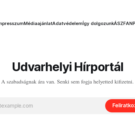
mpresszum
Médiaajánlat
Adatvédelem
Így dolgozunk
ÁSZF
AN
Udvarhelyi Hírportál
A szabadságnak ára van. Senki sem fogja helyetted kifizetni.
Feliratk