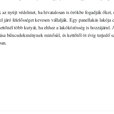
 az nyújt védelmet, ha hivatalosan is örökbe fogadják őket, 
zel járó felelősséget kevesen vállalják. Egy panellakás lakója 
ttőnél több kutyát, ha ehhez a lakóközösség is hozzájárul. 
yása bűncselekménynek minősül, és kettőtől öt évig terjedő s
ban.