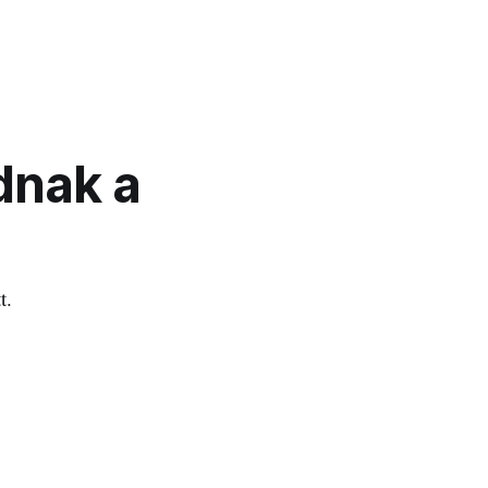
dnak a
t.