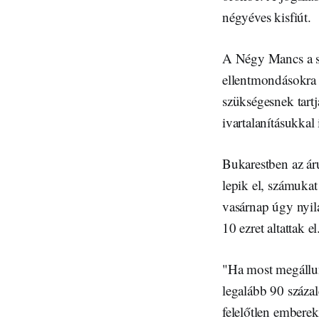
négyéves kisfiút.
A Négy Mancs a sz
ellentmondásokra 
szükségesnek tartja
ivartalanításukkal
Bukarestben az áru
lepik el, számuka
vasárnap úgy nyila
10 ezret altattak el
"Ha most megállun
legalább 90 százal
felelőtlen emberek