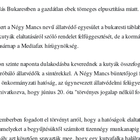
ás Bukarestben a gazdátlan ebek tömeges elpusztítása miatt.
ert a Négy Mancs nevű állatvédő egyesület a bukaresti tábla
 kutyák elaltatásáról szóló rendelet felfüggesztését, de a korm
vasárnap a Mediafax hírügynökség.
on szinte naponta dulakodásba keverednek a kutyák összefo
báló állatvédők a sintérekkel. A Négy Mancs büntetőjogi felj
 önkormányzati hatóság, az úgynevezett állatvédelmi felügy
a hivatkozva, hogy június 20. óta "törvényes jogalap nélkül fo
mberben fogadott el törvényt arról, hogy a hatóságok elaltat
 amelyeket a begyűjtésüktől számított tizennégy munkanapi
ály azt követően szavazták meg, hogy egy kutyafalka halálr