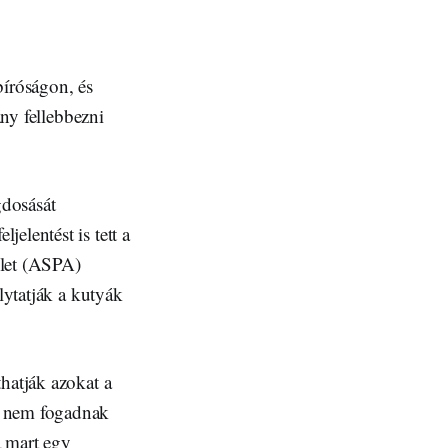
bíróságon, és
ány fellebbezni
gdosását
elentést is tett a
elet (ASPA)
lytatják a kutyák
hatják azokat a
g nem fogadnak
a mart egy