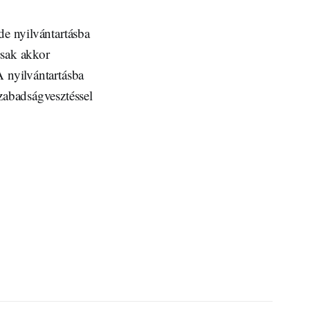
de nyilvántartásba
csak akkor
A nyilvántartásba
zabadságvesztéssel