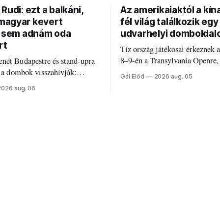
Rudi: ezt a balkáni,
Az amerikaiaktól a kína
agyar kevert
fél világ találkozik egy
t sem adnám oda
udvarhelyi domboldal
rt
Tíz ország játékosai érkeznek 
8–9-én a Transylvania Openre,
nét Budapestre és stand-upra
Románia legrégebben működő 
e a dombok visszahívják:
Gál Előd
2026 aug. 05
discgolfpályáján rendeznek me
di humorról, származásról és
2026 aug. 06