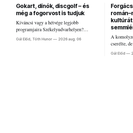
Gokart, dínók, discgolf – és
Forgács 
még a fogorvost is tudjuk
román–m
kultúrá
Kíváncsi vagy a hétvége legjobb
semmié
programjaira Székelyudvarhelyen?
Nálunk megtalálod őket – sőt, ha baj van a
A komolyze
Gál Előd, Tóth Hunor
2026 aug. 06
fogaddal, a fogorvosi ügyeletet is!
cserélte, d
Forgács Ru
Gál Előd
határokról.