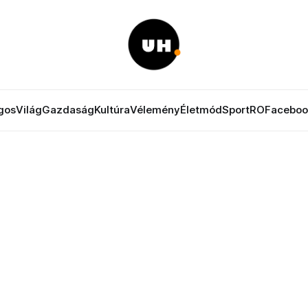
gos
Világ
Gazdaság
Kultúra
Vélemény
Életmód
Sport
RO
Faceboo