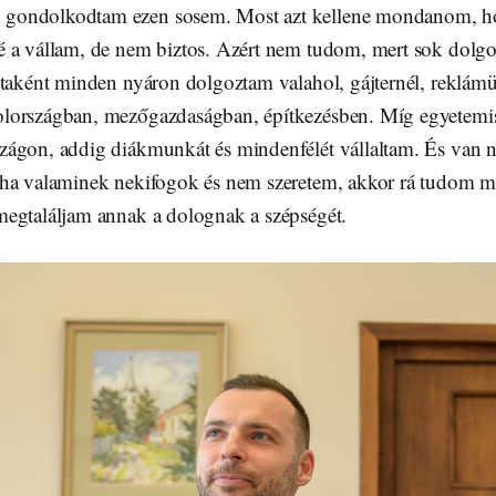
ondolkodtam ezen sosem. Most azt kellene mondanom, h
 a vállam, de nem biztos. Azért nem tudom, mert sok dolgo
staként minden nyáron dolgoztam valahol, gájternél, reklá
lországban, mezőgazdaságban, építkezésben. Míg egyetemis
ágon, addig diákmunkát és mindenfélét vállaltam. És van 
 ha valaminek nekifogok és nem szeretem, akkor rá tudom 
egtaláljam annak a dolognak a szépségét.