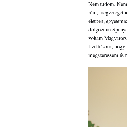
Nem tudom. Nem g
rám, megveregetné
életben, egyetemi
dolgoztam Spanyo
voltam Magyarorsz
kvalitásom, hogy
megszeressem és m