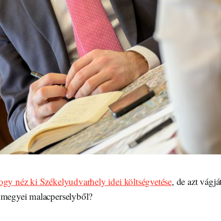
ogy néz ki Székelyudvarhely idei költségvetése
, de azt vágj
a megyei malacperselyből?