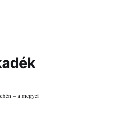
akadék
tehén – a megyei