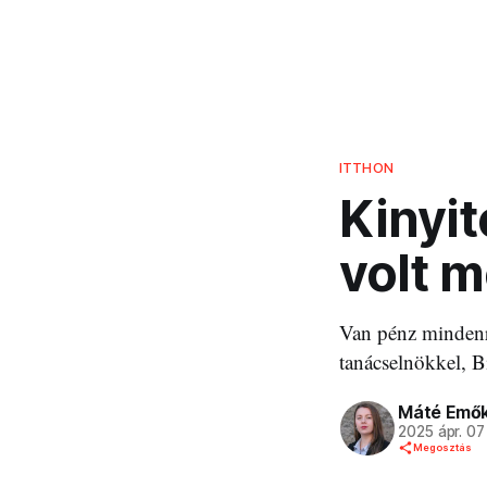
ITTHON
Kinyit
volt 
Van pénz mindenr
tanácselnökkel, B
Máté Emő
2025 ápr. 07
Megosztás