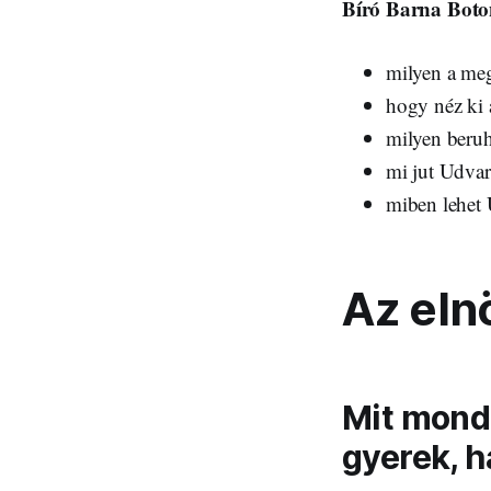
Bíró Barna Bot
milyen a meg
hogy néz ki 
milyen beruh
mi jut Udva
miben lehet 
Az eln
Mit mond
gyerek, h