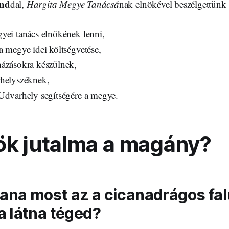
ond
dal,
Hargita Megye Tanácsá
nak elnökével beszélgettünk 
yei tanács elnökének lenni,
a megye idei költségvetése,
ázásokra készülnek,
rhelyszéknek,
Udvarhely segítségére a megye.
ök jutalma a magány?
ana most az a cicanadrágos fal
a látna téged?