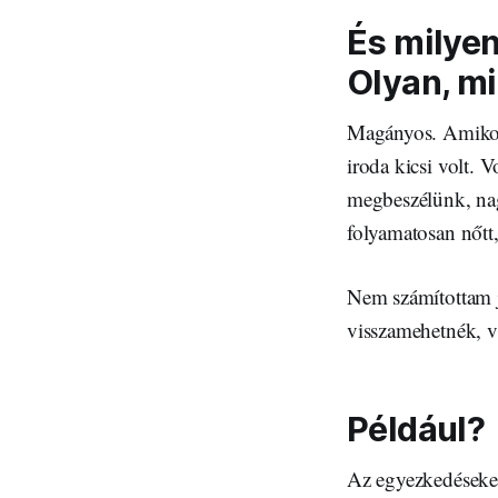
És milyen
Olyan, mi
Magányos. Amikor 
iroda kicsi volt. 
megbeszélünk, nagy
folyamatosan nőtt,
Nem számítottam j
visszamehetnék, v
Például?
Az egyezkedéseket