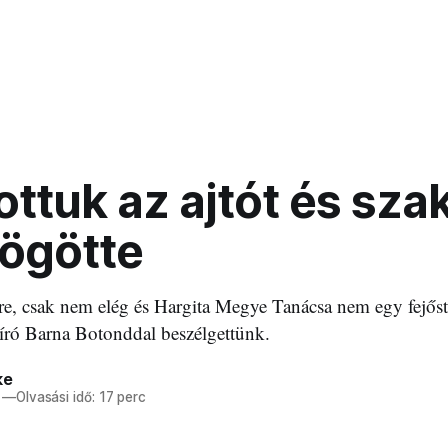
ottuk az ajtót és sz
mögötte
e, csak nem elég és Hargita Megye Tanácsa nem egy fejős
író Barna Botonddal beszélgettünk.
ke
—
Olvasási idő: 17 perc