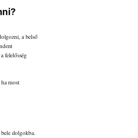
nni?
olgozni, a belső
indent
a felelősség
 ha most
 bele dolgokba.