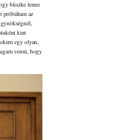
ogy büszke lenne
t próbáltam az
mügynökségnél,
taként kint
nekem egy olyan,
magam venni, hogy