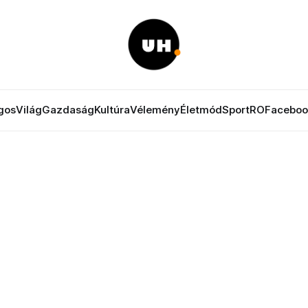
gos
Világ
Gazdaság
Kultúra
Vélemény
Életmód
Sport
RO
Faceboo