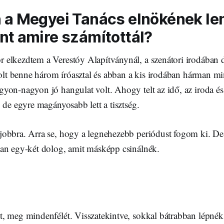
 a Megyei Tanács elnökének le
nt amire számítottál?
elkezdtem a Verestóy Alapítványnál, a szenátori irodában d
Volt benne három íróasztal és abban a kis irodában hárman m
on-nagyon jó hangulat volt. Ahogy telt az idő, az iroda és 
 de egyre magányosabb lett a tisztség.
obbra. Arra se, hogy a legnehezebb periódust fogom ki. De
an egy-két dolog, amit másképp csinálnék.
, meg mindenfélét. Visszatekintve, sokkal bátrabban lépnék