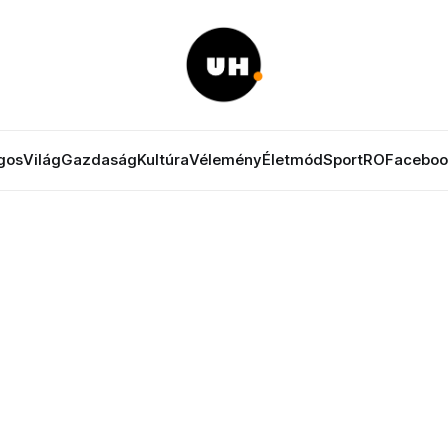
gos
Világ
Gazdaság
Kultúra
Vélemény
Életmód
Sport
RO
Faceboo