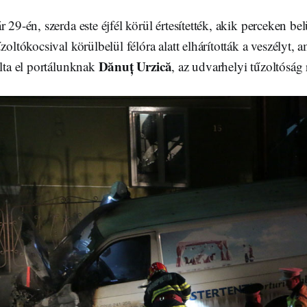
 29-én, szerda este éjfél körül értesítették, akik perceken bel
zoltókocsival körülbelül félóra alatt elhárították a veszélyt, 
Dănuț Urzică
lta el portálunknak
, az udvarhelyi tűzoltóság 