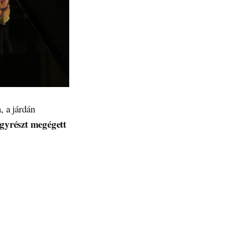
, a járdán
agyrészt megégett