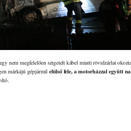
egy nem megfelelően szigetelt kábel miatti rövidzárlat okozta
elülső fele, a motorházzal együtt n
gen márkájú gépjármű
oltó.