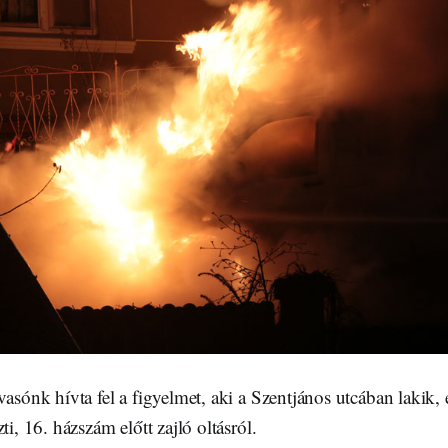
asónk hívta fel a figyelmet, aki a Szentjános utcában lakik, és
ti, 16. házszám előtt zajló oltásról.