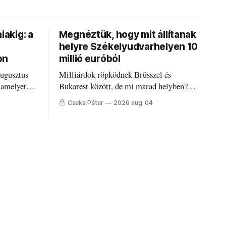
iakig: a
Megnéztük, hogy mit állítanak
helyre Székelyudvarhelyen 10
on
millió euróból
augusztus
Milliárdok röpködnek Brüsszel és
 amelyet
Bukarest között, de mi marad helyben?
állandó
Mire költik a PNRR-pénzeket
Cseke Péter
2026 aug. 04
g.
Udvarhelyen?