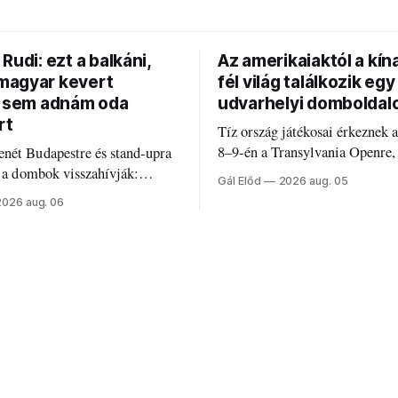
Rudi: ezt a balkáni,
Az amerikaiaktól a kína
agyar kevert
fél világ találkozik egy
t sem adnám oda
udvarhelyi domboldal
rt
Tíz ország játékosai érkeznek 
8–9-én a Transylvania Openre,
nét Budapestre és stand-upra
Románia legrégebben működő 
e a dombok visszahívják:
Gál Előd
2026 aug. 05
discgolfpályáján rendeznek me
di humorról, származásról és
2026 aug. 06