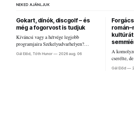
NEKED AJÁNLJUK
Gokart, dínók, discgolf – és
Forgács 
még a fogorvost is tudjuk
román–m
kultúrá
Kíváncsi vagy a hétvége legjobb
semmié
programjaira Székelyudvarhelyen?
Nálunk megtalálod őket – sőt, ha baj van a
A komolyze
Gál Előd, Tóth Hunor
2026 aug. 06
fogaddal, a fogorvosi ügyeletet is!
cserélte, d
Forgács Ru
Gál Előd
határokról.