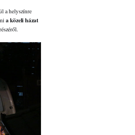
ül a helyszínre
a közeli házat
ami
részéről.