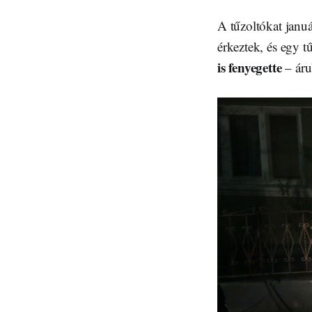
A tűzoltókat január
érkeztek, és egy tű
is fenyegette
– áru