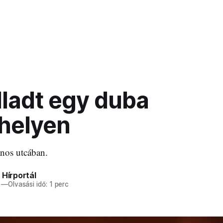
lladt egy duba
helyen
ános utcában.
 Hírportál
—
Olvasási idő: 1 perc