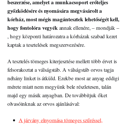
beszerzése, amelyet a munkacsoport erőteljes
győzködésére és nyomására megvásárolt a
kórház, most mégis magántesztek lehetőségét kell,
hogy fontolóra vegyék
annak ellenére, – mondják –
, hogy központi határozatra a kórházak szabad kezet
kaptak a tesztelések megszervezésére.
A tesztelés tömeges kiterjesztése mellett több érvet is
felsorakoztat a válságstáb. A válságstáb orvos tagja
néhány linket is átküld. Ezekbe most az anyag eddigi
mérete miatt nem megyünk bele részletesen, talán
majd egy másik anyagban. De továbbítjuk őket
olvasóinknak az orvos ajánlásával:
A járvány elnyomása tömeges szűréssel,