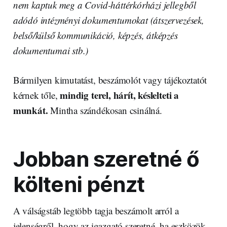
nem kaptuk meg a Covid-háttérkórházi jellegből
adódó intézményi dokumentumokat (átszervezések,
belső/külső kommunikáció, képzés, átképzés
dokumentumai stb.)
Bármilyen kimutatást, beszámolót vagy tájékoztatót
mindig terel, hárít, késlelteti a
kérnek tőle,
munkát.
Mintha szándékosan csinálná.
Jobban szeretné ő
költeni pénzt
A válságstáb legtöbb tagja beszámolt arról a
jelenségről, hogy az igazgató szeretné, ha eszközök