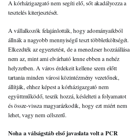
A kórházigazgató nem segíti elő, sőt akadályozza a
tesztelés kiterjesztését.
A vállalkozók felajánlották, hogy adományaikból
állnák a nagyobb mennyiségű teszt többletköltségét.
Elkezdték az egyeztetést, de a menedzser hozzáállása
nem az, mint ami elvárható lenne ebben a nehéz
helyzetben. A város érdekeit kellene szem előtt
tartania minden városi közintézmény vezetőnek,
állítják, ehhez képest a kórházigazgató nem
együttműködő, teszik hozzá, késlelteti a folyamatot
és össze-vissza magyarázkodik, hogy ezt miért nem
lehet, vagy nem célszerű.
Noha a válságstáb első javaslata volt a PCR