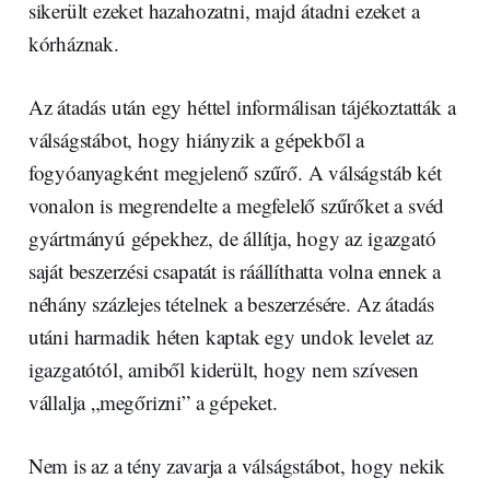
sikerült ezeket hazahozatni, majd átadni ezeket a
kórháznak.
Az átadás után egy héttel informálisan tájékoztatták a
válságstábot, hogy hiányzik a gépekből a
fogyóanyagként megjelenő szűrő. A válságstáb két
vonalon is megrendelte a megfelelő szűrőket a svéd
gyártmányú gépekhez, de állítja, hogy az igazgató
saját beszerzési csapatát is ráállíthatta volna ennek a
néhány százlejes tételnek a beszerzésére. Az átadás
utáni harmadik héten kaptak egy undok levelet az
igazgatótól, amiből kiderült, hogy nem szívesen
vállalja „megőrizni” a gépeket.
Nem is az a tény zavarja a válságstábot, hogy nekik