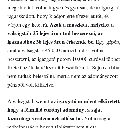
megoldottak volna ingyen és gyorsan, de az igazgató
ragaszkodott, hogy kiadjon érte tízezer eurót, és
Azok a maszkok, melyeket a
várjon egy hetet rá.
válságstáb 25 lejes áron tud beszerezni, az
igazgatóhoz 38 lejes áron érkeznek be.
Egy gépért,
amit a válságstáb 85.000 euróért tudott volna
beszerezni, az igazgató potom 10.000 euróval többet
fizetett az általa választott beszállítónak. Sajnos, abba
nem tudtak beleszólni, mert a nem az adományozott
pénzből volt kifizetve.
az igazgató mindent elkövetett,
A válságstáb szerint
hogy a félmillió eurónyi adományt a saját
kizárólagos érdemének állítsa be.
Noha még a
nyilvánosságra hozott táblázatot sem tudta