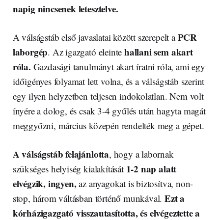
napig nincsenek letesztelve.
PCR
A válságstáb első javaslatai között szerepelt a
laborgép
hallani sem akart
. Az igazgató eleinte
róla.
Gazdasági tanulmányt akart íratni róla, ami egy
időigényes folyamat lett volna, és a válságstáb szerint
egy ilyen helyzetben teljesen indokolatlan. Nem volt
ínyére a dolog, és csak 3-4 gyűlés után hagyta magát
meggyőzni, március közepén rendelték meg a gépet.
A válságstáb felajánlotta
, hogy a labornak
1-2 nap alatt
szükséges helyiség kialakítását
elvégzik, ingyen,
az anyagokat is biztosítva, non-
Ezt a
stop, három váltásban történő munkával.
kórházigazgató visszautasította, és elvégeztette a