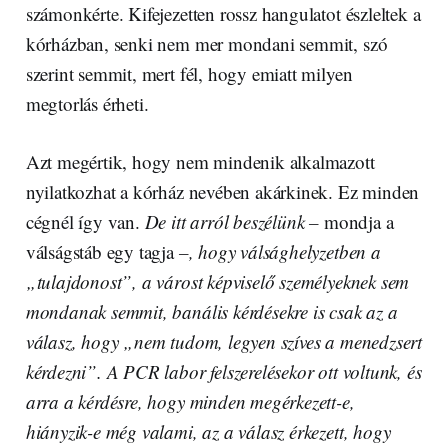
számonkérte. Kifejezetten rossz hangulatot észleltek a
kórházban, senki nem mer mondani semmit, szó
szerint semmit, mert fél, hogy emiatt milyen
megtorlás érheti.
Azt megértik, hogy nem mindenik alkalmazott
nyilatkozhat a kórház nevében akárkinek. Ez minden
cégnél így van.
De itt arról beszélünk –
mondja a
válságstáb egy tagja
–, hogy válsághelyzetben a
„tulajdonost”, a várost képviselő személyeknek sem
mondanak semmit, banális kérdésekre is csak az a
válasz, hogy „nem tudom, legyen szíves a menedzsert
kérdezni”. A PCR labor felszerelésekor ott voltunk, és
arra a kérdésre, hogy minden megérkezett-e,
hiányzik-e még valami, az a válasz érkezett, hogy