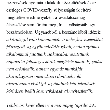
beszerzések nyomán kialakult nézeteltérések és az
esetleges COVID-veszély súlyosságának eltérő
megítélése eredményeként a javaslatcsomag
átbeszélése sem történt meg, írja a válságstáb egy
beszámolóban. Ugyanebből a beszámolóból idézek:
a kórházzal való kommunikáció nehézkes, esetenként
félrevezető, az együttműködés gátolt, emiatt számos
alkalommal futottunk zsákutcába, vesztettünk
napokat a fölösleges körök megtétele miatt. Egymást
nem erősítettük, hanem egymás munkáját
akaratlagosan (menedzseri döntések), ill.
akaratunkon kívül (pl. az általunk kért jelentések
kórházon belüli kozmetikázásával) nehezítettük.
Többszöri kérés ellenére a mai napig (április 29.)