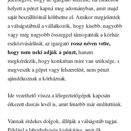
helyett a pénzt kapná meg adományban, amit majd
saját beszállítóinál költhetne el. Amikor megjelentek
a válságstábnál a vállalkozók, hogy kisebb, nagyobb
vagy még nagyobb összeggel támogatnák a kórház
rossz néven vette,
eszközvásárlását, az igazgató
hogy nem neki adják a pénzt,
hanem
megkérdezik, hogy konkrétan mire van szüksége, s
megveszik a gépet vagy felszerelést, nem pénzt
ajándékoznak a kórháznak.
Ide vezethető vissza a lélegeztetőgépek kapcsán
érkezett durcás levél is, amit fentebb már említettünk.
Vannak érdekes dolgok, állítják a válságstáb tagjai.
Például a laborhelyiség kialakítása, amit ők