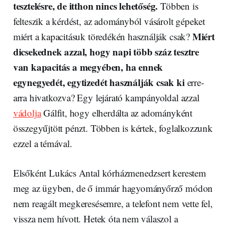
tesztelésre, de itthon nincs lehetőség.
Többen is
felteszik a kérdést, az adományból vásárolt gépeket
Miért
miért a kapacitásuk töredékén használják csak?
dicsekednek azzal, hogy napi több száz tesztre
van kapacitás a megyében, ha ennek
egynegyedét, egytizedét használják csak ki
erre-
arra hivatkozva? Egy lejárató kampányoldal azzal
vádolja
Gálfit, hogy elherdálta az adományként
összegyűjtött pénzt. Többen is kértek, foglalkozzunk
ezzel a témával.
Elsőként Lukács Antal kórházmenedzsert kerestem
meg az ügyben, de ő immár hagyományőrző módon
nem reagált megkeresésemre, a telefont nem vette fel,
vissza nem hívott. Hetek óta nem válaszol a