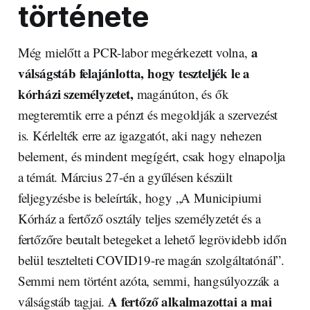
története
a
Még mielőtt a PCR-labor megérkezett volna,
válságstáb felajánlotta, hogy teszteljék le a
kórházi személyzetet,
magánúton, és ők
megteremtik erre a pénzt és megoldják a szervezést
is. Kérlelték erre az igazgatót, aki nagy nehezen
belement, és mindent megígért, csak hogy elnapolja
a témát. Március 27-én a gyűlésen készült
feljegyzésbe is beleírták, hogy „A Municipiumi
Kórház a fertőző osztály teljes személyzetét és a
fertőzőre beutalt betegeket a lehető legrövidebb időn
belül tesztelteti COVID19-re magán szolgáltatónál”.
Semmi nem történt azóta, semmi, hangsúlyozzák a
A fertőző alkalmazottai a mai
válságstáb tagjai.