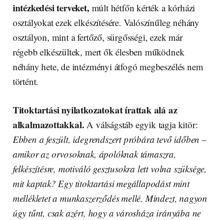
intézkedési terveket,
múlt hétfőn kérték a kórházi
osztályokat ezek elkészítésére. Valószínűleg néhány
osztályon, mint a fertőző, sürgősségi, ezek már
régebb elkészültek, mert ők élesben működnek
néhány hete, de intézményi átfogó megbeszélés nem
történt.
Titoktartási nyilatkozatokat írattak alá az
alkalmazottakkal.
A válságstáb egyik tagja kitör:
Ebben a feszült, idegrendszert próbára tevő időben –
amikor az orvosoknak, ápolóknak támaszra,
felkészítésre, motiváló gesztusokra lett volna szüksége,
mit kaptak? Egy titoktartási megállapodást mint
mellékletet a munkaszerződés mellé. Mindezt, nagyon
úgy tűnt, csak azért, hogy a városháza irányába ne