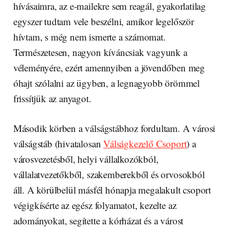
hívásaimra, az e-mailekre sem reagál, gyakorlatilag
egyszer tudtam vele beszélni, amikor legelőször
hívtam, s még nem ismerte a számomat.
Természetesen, nagyon kíváncsiak vagyunk a
véleményére, ezért amennyiben a jövendőben meg
óhajt szólalni az ügyben, a legnagyobb örömmel
frissítjük az anyagot.
Második körben a válságstábhoz fordultam. A városi
válságstáb (hivatalosan
Válságkezelő Csoport
) a
városvezetésből, helyi vállalkozókból,
vállalatvezetőkből, szakemberekből és orvosokból
áll. A körülbelül másfél hónapja megalakult csoport
végigkísérte az egész folyamatot, kezelte az
adományokat, segítette a kórházat és a várost