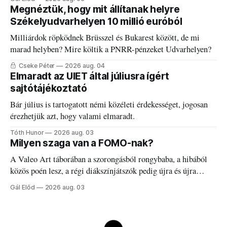
Megnéztük, hogy mit állítanak helyre
Székelyudvarhelyen 10 millió euróból
Milliárdok röpködnek Brüsszel és Bukarest között, de mi
marad helyben? Mire költik a PNRR-pénzeket Udvarhelyen?
Cseke Péter
2026 aug. 04
Elmaradt az UIET által júliusra ígért
sajtótájékoztató
Bár július is tartogatott némi közéleti érdekességet, jogosan
érezhetjük azt, hogy valami elmaradt.
Tóth Hunor
2026 aug. 03
Milyen szaga van a FOMO-nak?
A Valeo Art táborában a szorongásból rongybaba, a hibából
közös poén lesz, a régi diákszínjátszók pedig újra és újra
visszatalálnak egymáshoz.
Gál Előd
2026 aug. 03