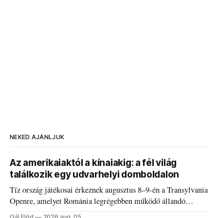
NEKED AJÁNLJUK
Az amerikaiaktól a kínaiakig: a fél világ
találkozik egy udvarhelyi domboldalon
Tíz ország játékosai érkeznek augusztus 8–9-én a Transylvania
Openre, amelyet Románia legrégebben működő állandó
discgolfpályáján rendeznek meg.
Gál Előd
2026 aug. 05