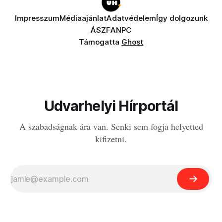
Impresszum
Médiaajánlat
Adatvédelem
Így dolgozunk
ÁSZF
ANPC
Támogatta
Ghost
Udvarhelyi Hírportál
A szabadságnak ára van. Senki sem fogja helyetted
kifizetni.