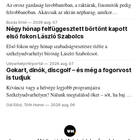
Az orosz gazdaság lerobbanóban, a raktárak, finomítók pedig
felrobbanóban. Akárcsak az ukrán népharag, amikor
elégedetlen vezetőivel.
Buzás Ernő
2026 aug. 07
Négy hónap felfüggesztett börtönt kapott
első fokon László Szabolcs
Első fokon négy hónap szabadságvesztésre ítélte a
székelyudvarhelyi bíróság László Szabolcsot.
Udvarhelyi Hírportál
2026 aug. 07
Gokart, dinók, discgolf – és még a fogorvost
is tudjuk
Kíváncsi vagy a hétvége legjobb programjaira
Székelyudvarhelyen? Nálunk megtalálod őket – sőt, ha baj van
a fogaddal, a fogorvosi ügyeletet is!
Gál Előd, Tóth Hunor
2026 aug. 06