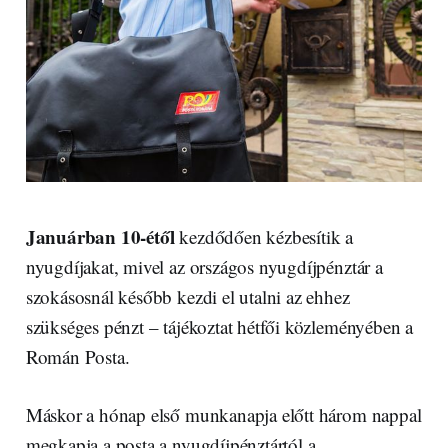
Januárban 10-étől
kezdődően kézbesítik a
nyugdíjakat, mivel az országos nyugdíjpénztár a
szokásosnál később kezdi el utalni az ehhez
szükséges pénzt – tájékoztat hétfői közleményében a
Román Posta.
Máskor a hónap első munkanapja előtt három nappal
megkapja a posta a nyugdíjpénztártól a