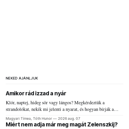
NEKED AJÁNLJUK
Amikor rád izzad a nyár
Klór, naptej, hideg sör vagy lángos? Megkérdeztük a
strandolókat, nekik mi jelenti a nyarat, és hogyan bírják a
kánikulát.
Magyari Tímea, Tóth Hunor
2026 aug. 07
Miért nem adja már meg magát Zelenszkij?