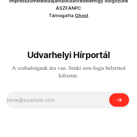
Impresszum
Médiaajánlat
Adatvédelem
Így dolgozunk
ÁSZF
ANPC
Támogatta
Ghost
Udvarhelyi Hírportál
A szabadságnak ára van. Senki sem fogja helyetted
kifizetni.