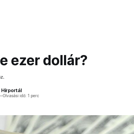
e ezer dollár?
te.
 Hírportál
—
Olvasási idő: 1 perc