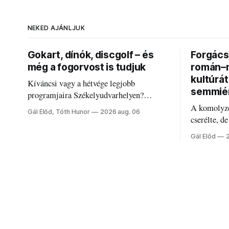
NEKED AJÁNLJUK
Gokart, dínók, discgolf – és
Forgács 
még a fogorvost is tudjuk
román–m
kultúrá
Kíváncsi vagy a hétvége legjobb
semmié
programjaira Székelyudvarhelyen?
Nálunk megtalálod őket – sőt, ha baj van a
A komolyze
Gál Előd, Tóth Hunor
2026 aug. 06
fogaddal, a fogorvosi ügyeletet is!
cserélte, d
Forgács Ru
Gál Előd
határokról.