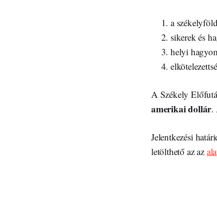
a székelyföld
sikerek és h
helyi hagyom
elkötelezetts
A Székely Előfutá
amerikai dollár
.
Jelentkezési határ
letölthető az az
al