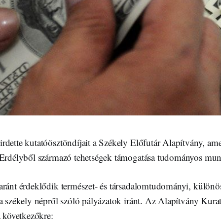
dette kutatóösztöndíjait a Székely Előfutár Alapítvány, ame
s Erdélyből származó tehetségek támogatása tudományos mu
aránt érdeklődik természet‐ és társadalomtudományi, különö
 a székely népről szóló pályázatok iránt. Az Alapítvány Kura
a következőkre: