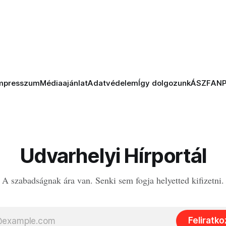
mpresszum
Médiaajánlat
Adatvédelem
Így dolgozunk
ÁSZF
AN
Udvarhelyi Hírportál
A szabadságnak ára van. Senki sem fogja helyetted kifizetni.
Feliratk