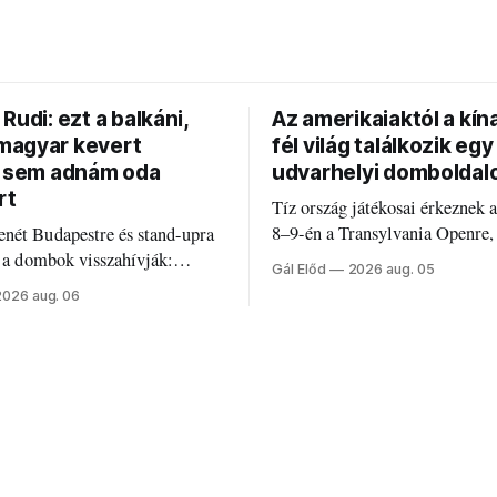
Rudi: ezt a balkáni,
Az amerikaiaktól a kína
agyar kevert
fél világ találkozik egy
t sem adnám oda
udvarhelyi domboldal
rt
Tíz ország játékosai érkeznek 
8–9-én a Transylvania Openre,
nét Budapestre és stand-upra
Románia legrégebben működő 
e a dombok visszahívják:
Gál Előd
2026 aug. 05
discgolfpályáján rendeznek me
di humorról, származásról és
2026 aug. 06