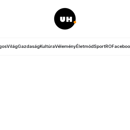
gos
Világ
Gazdaság
Kultúra
Vélemény
Életmód
Sport
RO
Faceboo