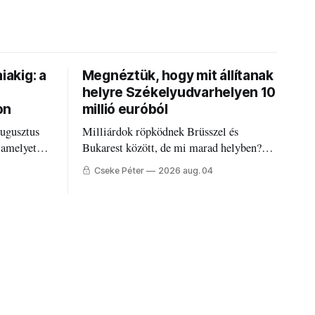
iakig: a
Megnéztük, hogy mit állítanak
helyre Székelyudvarhelyen 10
on
millió euróból
augusztus
Milliárdok röpködnek Brüsszel és
 amelyet
Bukarest között, de mi marad helyben?
állandó
Mire költik a PNRR-pénzeket
Cseke Péter
2026 aug. 04
g.
Udvarhelyen?