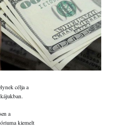
lynek célja a
nkájukban.
sen a
tóriuma kiemelt