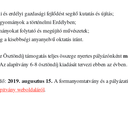
i és erdélyi gazdasági fejlődést segítő kutatás és újítás;
agyományok a történelmi Erdélyben;
ányokat folytató és megújító művészetek;
ég a kisebbségi anyanyelvű oktatás iránt.
m
r Ösztöndíj támogatás teljes összege nyertes pályázónként
 Az alapítvány 6-8 ösztöndíj kiadását tervezi ebben az évben.
2019. augusztus 15.
idő:
A formanyomtatvány és a pályázat
apitvány weboldaláról
.