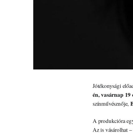
Jótékonysági előa
én, vasárnap 19 
B
színművésznője,
A produkcióra egy 
Az is vásárolhat –