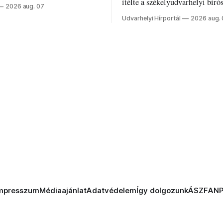
z ukrán népharag, amikor
ítélte a székelyudvarhelyi bíró
2026 aug. 07
 vezetőivel.
Szabolcsot.
Udvarhelyi Hírportál
2026 aug.
mpresszum
Médiaajánlat
Adatvédelem
Így dolgozunk
ÁSZF
AN