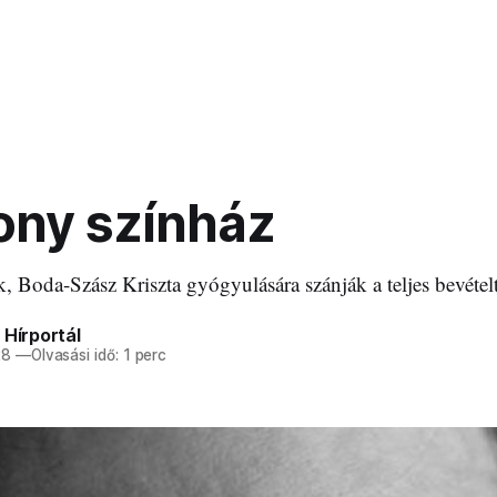
ony színház
k, Boda-Szász Kriszta gyógyulására szánják a teljes bevételt
 Hírportál
28
—
Olvasási idő: 1 perc