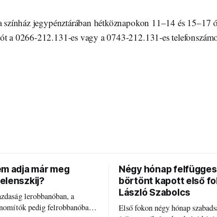
 a színház jegypénztárában hétköznapokon 11–14 és 15–17 ór
ót a 0266-212.131-es vagy a 0743-212.131-es telefonszámo
em adja már meg
Négy hónap felfügges
elenszkij?
börtönt kapott első f
László Szabolcs
azdaság lerobbanóban, a
inomítók pedig felrobbanóban.
Első fokon négy hónap szabads