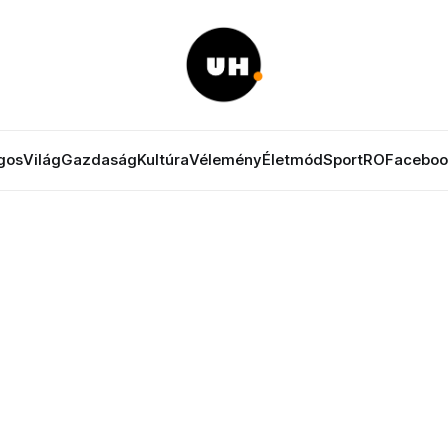
gos
Világ
Gazdaság
Kultúra
Vélemény
Életmód
Sport
RO
Faceboo