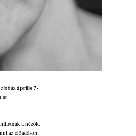
április 7-
 Színház
ulat
ánlhatnak a nézők.
enni az előadáson.