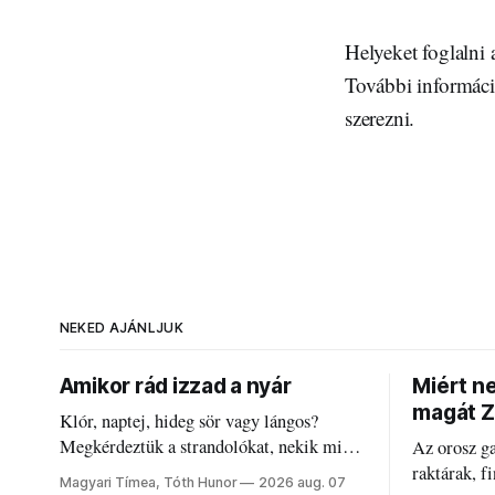
Helyeket foglalni
További informáci
szerezni.
NEKED AJÁNLJUK
Amikor rád izzad a nyár
Miért n
magát Z
Klór, naptej, hideg sör vagy lángos?
Megkérdeztük a strandolókat, nekik mi
Az orosz g
jelenti a nyarat, és hogyan bírják a
raktárak, f
Magyari Tímea, Tóth Hunor
2026 aug. 07