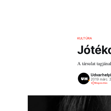
KULTÚRA
Jóték
A társulat tagjána
Udvarhelyi
2019 márc. 
Megosztás