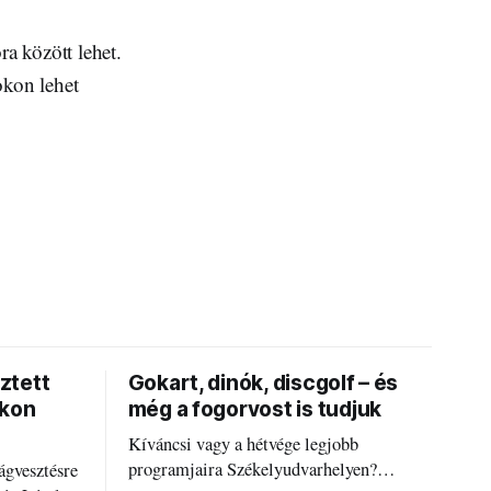
a között lehet.
kon lehet
ztett
Gokart, dinók, discgolf – és
okon
még a fogorvost is tudjuk
Kíváncsi vagy a hétvége legjobb
programjaira Székelyudvarhelyen?
ágvesztésre