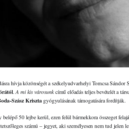
dásra hívja közönségét a székelyudvarhelyi Tomcsa Sándor
órától
.
A mi kis városunk
című előadás teljes bevételét a társ
oda-Szász Kriszta
gyógyulásának támogatására fordítják.
belépő 50 lejbe kerül, ezen felül bármekkora összeget felaj
 tetszőleges számú – jegyet, aki személyesen nem tud jelen l