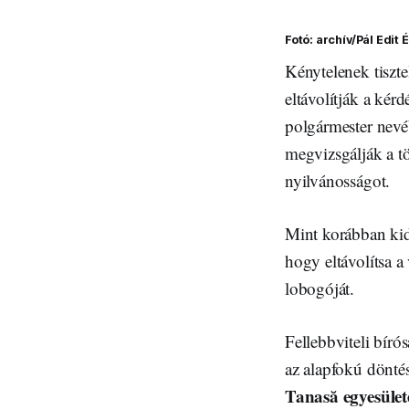
Fotó: archív/Pál Edit 
Kénytelenek tiszte
eltávolítják a ké
polgármester nevé
megvizsgálják a tö
nyilvánosságot.
Mint korábban kide
hogy eltávolítsa a
lobogóját.
Fellebbviteli bíró
az alapfokú dönté
Tanasă egyesület