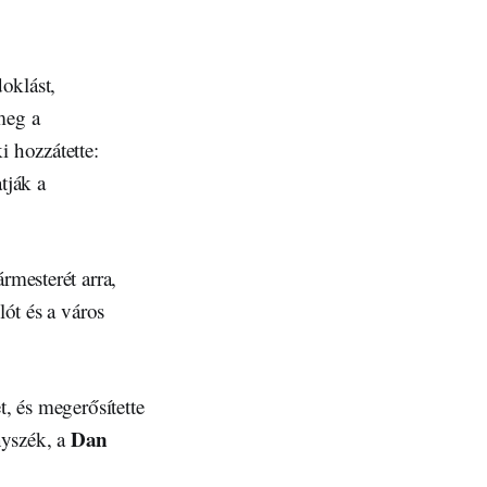
doklást,
meg a
i hozzátette:
tják a
rmesterét arra,
lót és a város
t, és megerősítette
Dan
nyszék, a