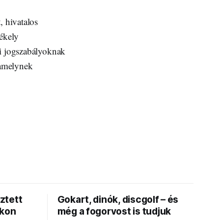
, hivatalos
zékely
ri jogszabályoknak
 amelynek
ztett
Gokart, dinók, discgolf – és
okon
még a fogorvost is tudjuk