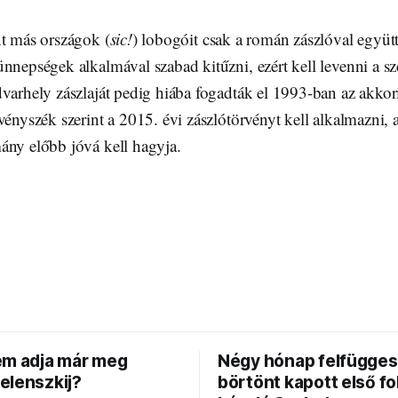
nt más országok (
sic!
) lobogóit csak a román zászlóval együtt
nnepségek alkalmával szabad kitűzni, ezért kell levenni a s
dvarhely zászlaját pedig hiába fogadták el 1993-ban az akko
vényszék szerint a 2015. évi zászlótörvényt kell alkalmazni,
ány előbb jóvá kell hagyja.
em adja már meg
Négy hónap felfügges
elenszkij?
börtönt kapott első f