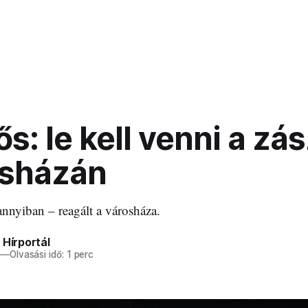
s: le kell venni a zá
osházán
nnyiban – reagált a városháza.
 Hírportál
—
Olvasási idő: 1 perc