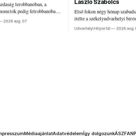
László Szabolcs
azdaság lerobbanóban, a
inomítók pedig felrobbanóban.
Első fokon négy hónap szabads
z ukrán népharag, amikor
ítélte a székelyudvarhelyi bíró
2026 aug. 07
 vezetőivel.
Szabolcsot.
Udvarhelyi Hírportál
2026 aug.
mpresszum
Médiaajánlat
Adatvédelem
Így dolgozunk
ÁSZF
AN