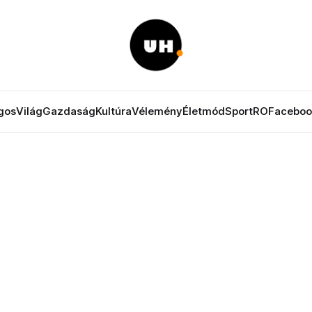
gos
Világ
Gazdaság
Kultúra
Vélemény
Életmód
Sport
RO
Faceboo