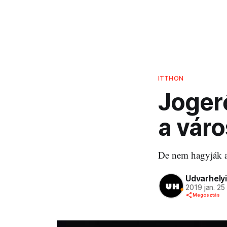
ITTHON
Jogerő
a vár
De nem hagyják a
Udvarhelyi
2019 jan. 25
Megosztás