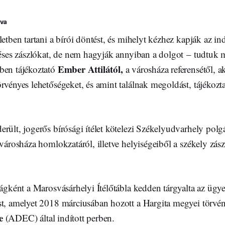
Éva
letben tartani a bírói döntést, és mihelyt kézhez kapják az in
rdéses zászlókat, de nem hagyják annyiban a dolgot – tudtuk 
Ember Attilától,
ben tájékoztató
a városháza referensétől, ak
rvényes lehetőségeket, és amint találnak megoldást, tájékozta
rült, jogerős bírósági ítélet kötelezi Székelyudvarhely polgá
 városháza homlokzatáról, illetve helyiségeiből a székely zász
ságként a Marosvásárhelyi Ítélőtábla kedden tárgyalta az ügye
st, amelyet 2018 márciusában hozott a Hargita megyei törvé
e
(ADEC) által indított perben.