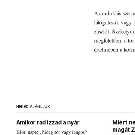
Az indoklás szeri
látogatások vagy ü
zászlót. Székelyu
megfelelően, a tör
értelmében a korm
NEKED AJÁNLJUK
Amikor rád izzad a nyár
Miért n
magát Z
Klór, naptej, hideg sör vagy lángos?