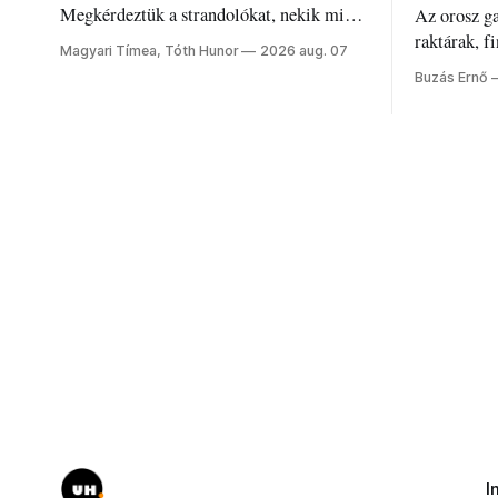
Megkérdeztük a strandolókat, nekik mi
Az orosz g
jelenti a nyarat, és hogyan bírják a
raktárak, f
Magyari Tímea, Tóth Hunor
2026 aug. 07
kánikulát.
Akárcsak a
Buzás Ernő
elégedetlen
I