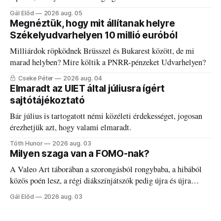
discgolfpályáján rendeznek meg.
Gál Előd
2026 aug. 05
Megnéztük, hogy mit állítanak helyre
Székelyudvarhelyen 10 millió euróból
Milliárdok röpködnek Brüsszel és Bukarest között, de mi
marad helyben? Mire költik a PNRR-pénzeket Udvarhelyen?
Cseke Péter
2026 aug. 04
Elmaradt az UIET által júliusra ígért
sajtótájékoztató
Bár július is tartogatott némi közéleti érdekességet, jogosan
érezhetjük azt, hogy valami elmaradt.
Tóth Hunor
2026 aug. 03
Milyen szaga van a FOMO-nak?
A Valeo Art táborában a szorongásból rongybaba, a hibából
közös poén lesz, a régi diákszínjátszók pedig újra és újra
visszatalálnak egymáshoz.
Gál Előd
2026 aug. 03