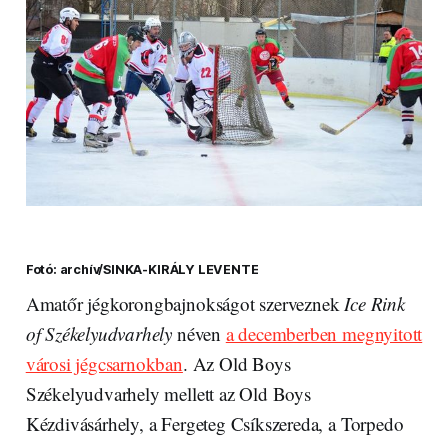
Fotó: archív/SINKA-KIRÁLY LEVENTE
Amatőr jégkorongbajnokságot szerveznek
Ice Rink
of Székelyudvarhely
néven
a decemberben megnyitott
városi jégcsarnokban
. Az Old Boys
Székelyudvarhely mellett az Old Boys
Kézdivásárhely, a Fergeteg Csíkszereda, a Torpedo