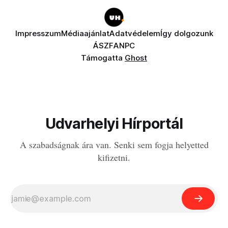
Impresszum
Médiaajánlat
Adatvédelem
Így dolgozunk
ÁSZF
ANPC
Támogatta
Ghost
Udvarhelyi Hírportál
A szabadságnak ára van. Senki sem fogja helyetted
kifizetni.