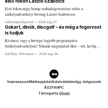
első fokon László Szabolcs
Első fokon négy hónap szabadságvesztésre ítélte a
székelyudvarhelyi bíróság László Szabolcsot.
Udvarhelyi Hírportál
2026 aug. 07
Gokart, dinók, discgolf – és még a fogorvost
is tudjuk
Kíváncsi vagy a hétvége legjobb programjaira
Székelyudvarhelyen? Nálunk megtalálod őket – sőt, ha baj van
a fogaddal, a fogorvosi ügyeletet is!
Gál Előd, Tóth Hunor
2026 aug. 06
Impresszum
Médiaajánlat
Adatvédelem
Így dolgozunk
ÁSZF
ANPC
Támogatta
Ghost