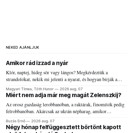
NEKED AJÁNLJUK
Amikor rád izzad a nyár
Klór, naptej, hideg sör vagy lángos? Megkérdeztük a
strandolókat, nekik mi jelenti a nyarat, és hogyan bírják a
kánikulát.
Magyari Tímea, Tóth Hunor
2026 aug. 07
Miért nem adja már meg magát Zelenszkij?
Az orosz gazdaság lerobbanóban, a raktárak, finomítók pedig
felrobbanóban. Akárcsak az ukrán népharag, amikor
elégedetlen vezetőivel.
Buzás Ernő
2026 aug. 07
Négy hónap felfüggesztett börtönt kapott