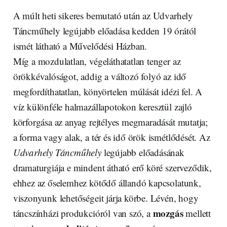
A múlt heti sikeres bemutató után az Udvarhely
Táncműhely legújabb előadása kedden 19 órától
ismét látható a Művelődési Házban.
Míg a mozdulatlan, végeláthatatlan tenger az
örökkévalóságot, addig a változó folyó az idő
megfordíthatatlan, könyörtelen múlását idézi fel. A
víz különféle halmazállapotokon keresztül zajló
körforgása az anyag rejtélyes megmaradását mutatja;
a forma vagy alak, a tér és idő örök ismétlődését. Az
Udvarhely Táncműhely
legújabb előadásának
dramaturgiája e mindent átható erő köré szerveződik,
ehhez az őselemhez kötődő állandó kapcsolatunk,
viszonyunk lehetőségeit járja körbe. Lévén, hogy
mozgás
táncszínházi produkcióról van szó, a
mellett