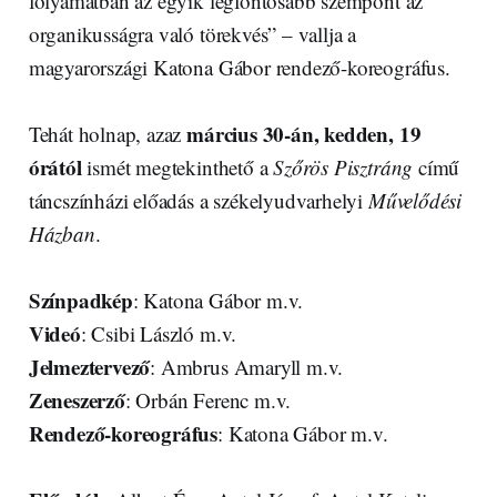
folyamatban az egyik legfontosabb szempont az
organikusságra való törekvés” – vallja a
magyarországi Katona Gábor rendező-koreográfus.
március 30-án, kedden, 19
Tehát holnap, azaz
órától
ismét megtekinthető a
Szőrös Pisztráng
című
táncszínházi előadás a székelyudvarhelyi
Művelődési
Házban
.
Színpadkép
: Katona Gábor m.v.
Videó
: Csibi László m.v.
Jelmeztervező
: Ambrus Amaryll m.v.
Zeneszerző
: Orbán Ferenc m.v.
Rendező-koreográfus
: Katona Gábor m.v.