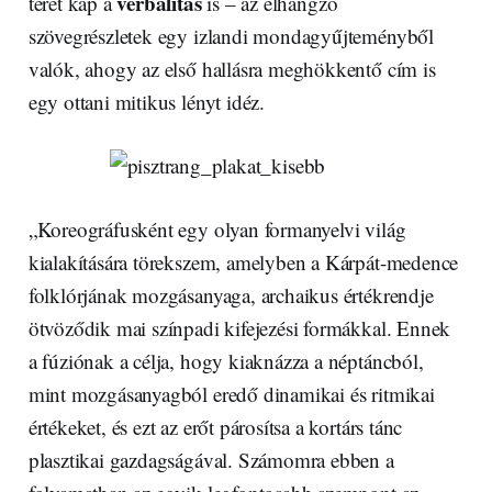
verbalitás
teret kap a
is – az elhangzó
szövegrészletek egy izlandi mondagyűjteményből
valók, ahogy az első hallásra meghökkentő cím is
egy ottani mitikus lényt idéz.
„Koreográfusként egy olyan formanyelvi világ
kialakítására törekszem, amelyben a Kárpát-medence
folklórjának mozgásanyaga, archaikus értékrendje
ötvöződik mai színpadi kifejezési formákkal. Ennek
a fúziónak a célja, hogy kiaknázza a néptáncból,
mint mozgásanyagból eredő dinamikai és ritmikai
értékeket, és ezt az erőt párosítsa a kortárs tánc
plasztikai gazdagságával. Számomra ebben a