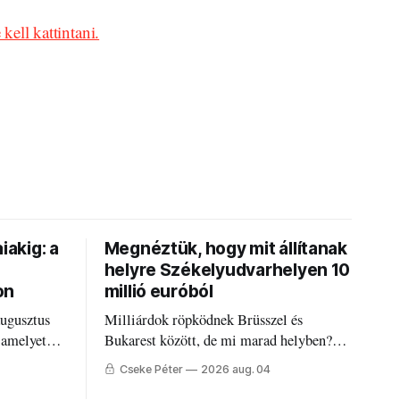
 kell kattintani.
iakig: a
Megnéztük, hogy mit állítanak
helyre Székelyudvarhelyen 10
on
millió euróból
augusztus
Milliárdok röpködnek Brüsszel és
 amelyet
Bukarest között, de mi marad helyben?
állandó
Mire költik a PNRR-pénzeket
Cseke Péter
2026 aug. 04
g.
Udvarhelyen?