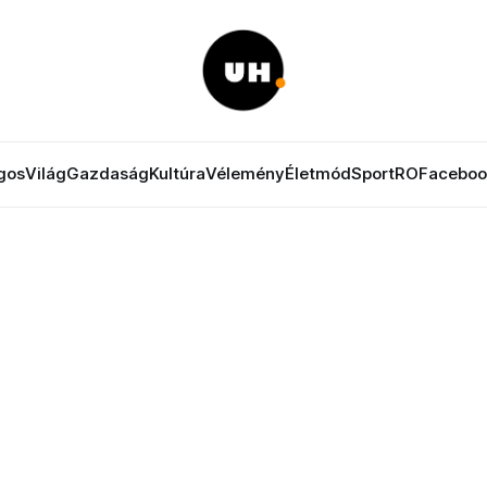
gos
Világ
Gazdaság
Kultúra
Vélemény
Életmód
Sport
RO
Faceboo