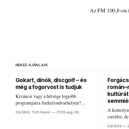
Az FM 100,8-on is
NEKED AJÁNLJUK
Gokart, dínók, discgolf – és
Forgács 
még a fogorvost is tudjuk
román–m
kultúrá
Kíváncsi vagy a hétvége legjobb
semmié
programjaira Székelyudvarhelyen?
Nálunk megtalálod őket – sőt, ha baj van a
A komolyze
Gál Előd, Tóth Hunor
2026 aug. 06
fogaddal, a fogorvosi ügyeletet is!
cserélte, d
Forgács Ru
Gál Előd