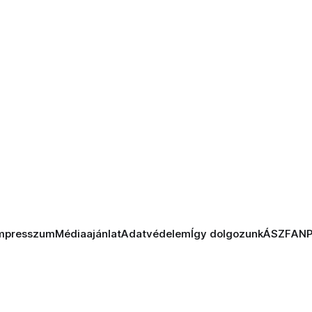
mpresszum
Médiaajánlat
Adatvédelem
Így dolgozunk
ÁSZF
AN