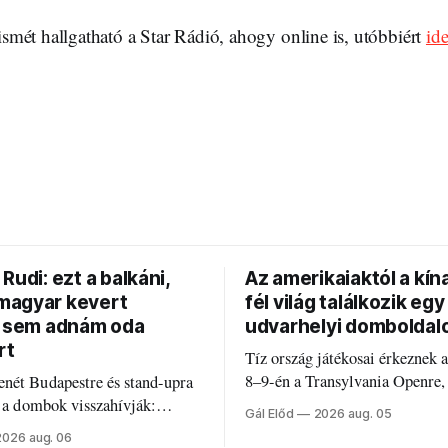
mét hallgatható a Star Rádió, ahogy online is, utóbbiért
ide
Rudi: ezt a balkáni,
Az amerikaiaktól a kína
agyar kevert
fél világ találkozik egy
t sem adnám oda
udvarhelyi domboldal
rt
Tíz ország játékosai érkeznek 
8–9-én a Transylvania Openre,
nét Budapestre és stand-upra
Románia legrégebben működő 
e a dombok visszahívják:
Gál Előd
2026 aug. 05
discgolfpályáján rendeznek me
di humorról, származásról és
2026 aug. 06