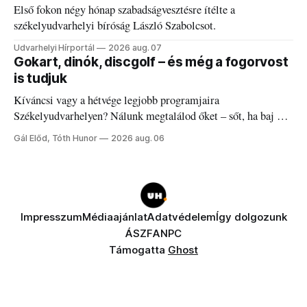
Első fokon négy hónap szabadságvesztésre ítélte a
székelyudvarhelyi bíróság László Szabolcsot.
Udvarhelyi Hírportál
2026 aug. 07
Gokart, dinók, discgolf – és még a fogorvost
is tudjuk
Kíváncsi vagy a hétvége legjobb programjaira
Székelyudvarhelyen? Nálunk megtalálod őket – sőt, ha baj van
a fogaddal, a fogorvosi ügyeletet is!
Gál Előd, Tóth Hunor
2026 aug. 06
Impresszum
Médiaajánlat
Adatvédelem
Így dolgozunk
ÁSZF
ANPC
Támogatta
Ghost