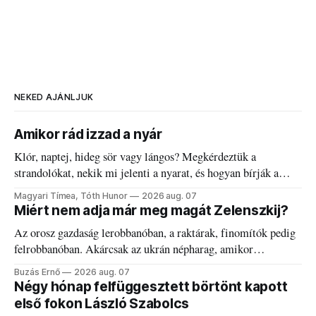
NEKED AJÁNLJUK
Amikor rád izzad a nyár
Klór, naptej, hideg sör vagy lángos? Megkérdeztük a
strandolókat, nekik mi jelenti a nyarat, és hogyan bírják a
kánikulát.
Magyari Tímea, Tóth Hunor
2026 aug. 07
Miért nem adja már meg magát Zelenszkij?
Az orosz gazdaság lerobbanóban, a raktárak, finomítók pedig
felrobbanóban. Akárcsak az ukrán népharag, amikor
elégedetlen vezetőivel.
Buzás Ernő
2026 aug. 07
Négy hónap felfüggesztett börtönt kapott
első fokon László Szabolcs