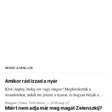
NEKED AJÁNLJUK
Amikor rád izzad a nyár
Klór, naptej, hideg sör vagy lángos? Megkérdeztük a
strandolókat, nekik mi jelenti a nyarat, és hogyan bírják a
kánikulát.
Magyari Tímea, Tóth Hunor
2026 aug. 07
Miért nem adja már meg magát Zelenszkij?