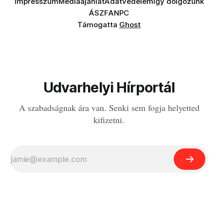
Impresszum
Médiaajánlat
Adatvédelem
Így dolgozunk
ÁSZF
ANPC
Támogatta
Ghost
Udvarhelyi Hírportál
A szabadságnak ára van. Senki sem fogja helyetted
kifizetni.