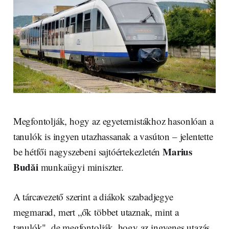
Megfontolják, hogy az egyetemistákhoz hasonlóan a
tanulók is ingyen utazhassanak a vasúton – jelentette
Marius
be hétfői nagyszebeni sajtóértekezletén
Budăi
munkaügyi miniszter.
A tárcavezető szerint a diákok szabadjegye
megmarad, mert „ők többet utaznak, mint a
tanulók", de megfontolják, hogy az ingyenes utazás