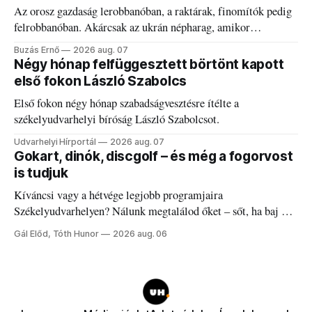
Az orosz gazdaság lerobbanóban, a raktárak, finomítók pedig
felrobbanóban. Akárcsak az ukrán népharag, amikor
elégedetlen vezetőivel.
Buzás Ernő
2026 aug. 07
Négy hónap felfüggesztett börtönt kapott
első fokon László Szabolcs
Első fokon négy hónap szabadságvesztésre ítélte a
székelyudvarhelyi bíróság László Szabolcsot.
Udvarhelyi Hírportál
2026 aug. 07
Gokart, dinók, discgolf – és még a fogorvost
is tudjuk
Kíváncsi vagy a hétvége legjobb programjaira
Székelyudvarhelyen? Nálunk megtalálod őket – sőt, ha baj van
a fogaddal, a fogorvosi ügyeletet is!
Gál Előd, Tóth Hunor
2026 aug. 06