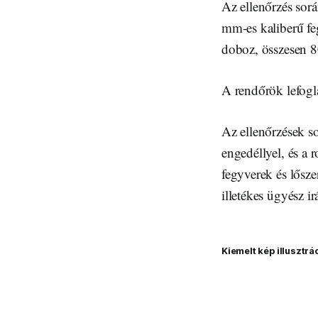
Az ellenőrzés sorá
mm-es kaliberű feg
doboz, összesen 80
A rendőrök lefogla
Az ellenőrzések so
engedéllyel, és a 
fegyverek és lősz
illetékes ügyész ir
Kiemelt kép illusztrá