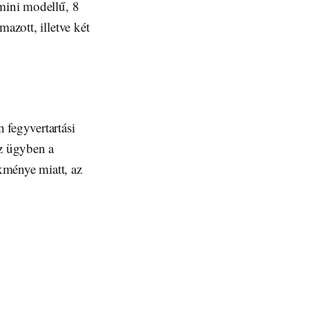
 mini modellű, 8
azott, illetve két
 fegyvertartási
Az ügyben a
kménye miatt, az