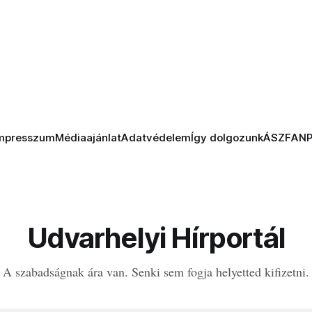
mpresszum
Médiaajánlat
Adatvédelem
Így dolgozunk
ÁSZF
AN
Udvarhelyi Hírportál
A szabadságnak ára van. Senki sem fogja helyetted kifizetni.