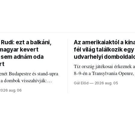
Rudi: ezt a balkáni,
Az amerikaiaktól a kína
agyar kevert
fél világ találkozik egy
t sem adnám oda
udvarhelyi domboldal
rt
Tíz ország játékosai érkeznek 
8–9-én a Transylvania Openre,
nét Budapestre és stand-upra
Románia legrégebben működő 
e a dombok visszahívják:
Gál Előd
2026 aug. 05
discgolfpályáján rendeznek me
di humorról, származásról és
2026 aug. 06