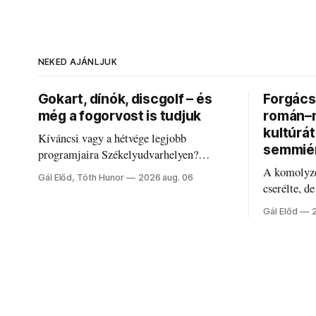
NEKED AJÁNLJUK
Gokart, dínók, discgolf – és
Forgács 
még a fogorvost is tudjuk
román–m
kultúrá
Kíváncsi vagy a hétvége legjobb
semmié
programjaira Székelyudvarhelyen?
Nálunk megtalálod őket – sőt, ha baj van a
A komolyze
Gál Előd, Tóth Hunor
2026 aug. 06
fogaddal, a fogorvosi ügyeletet is!
cserélte, d
Forgács Ru
Gál Előd
határokról.