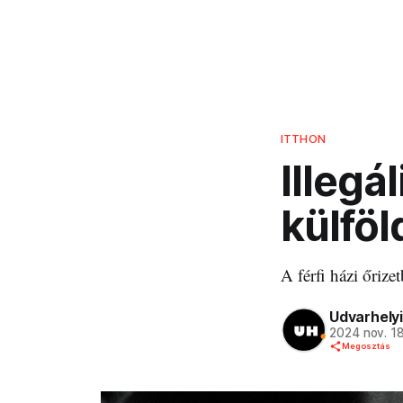
ITTHON
Illegá
külföl
A férfi házi őriz
Udvarhelyi
2024 nov. 1
Megosztás