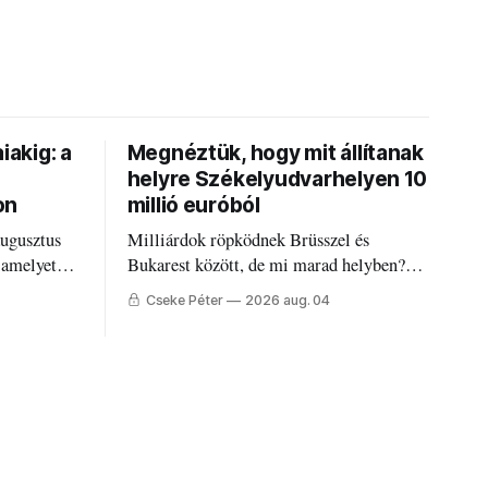
iakig: a
Megnéztük, hogy mit állítanak
helyre Székelyudvarhelyen 10
on
millió euróból
augusztus
Milliárdok röpködnek Brüsszel és
 amelyet
Bukarest között, de mi marad helyben?
állandó
Mire költik a PNRR-pénzeket
Cseke Péter
2026 aug. 04
g.
Udvarhelyen?