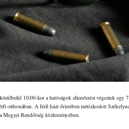
örülbelül 10:00-kor a hatóságok ellenőrzést végeztek egy 74
rfi otthonában. A férfi házi őrizetben tartózkodott Székely
ita Megyei Rendőrség közleményében.