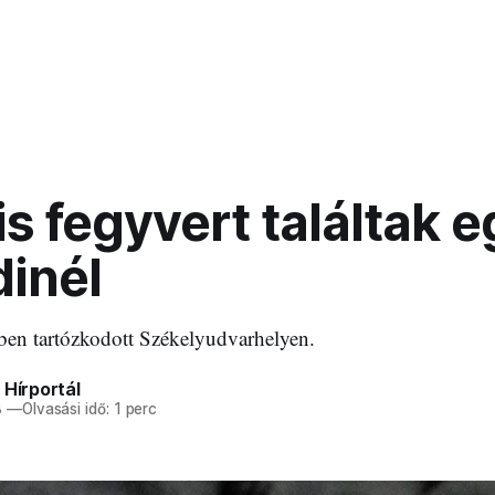
lis fegyvert találtak 
dinél
etben tartózkodott Székelyudvarhelyen.
 Hírportál
8
—
Olvasási idő: 1 perc