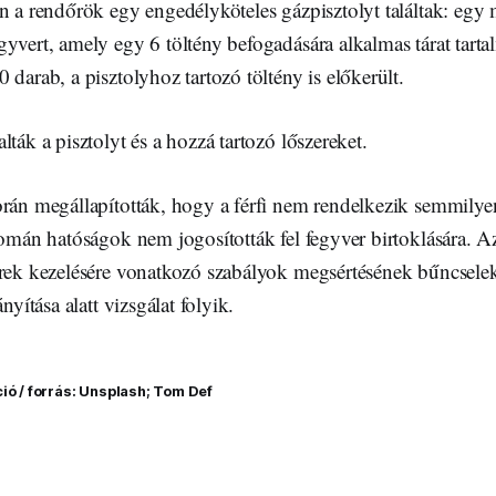
n a rendőrök egy engedélyköteles gázpisztolyt találtak: egy
yvert, amely egy 6 töltény befogadására alkalmas tárat tartalm
 darab, a pisztolyhoz tartozó töltény is előkerült.
lták a pisztolyt és a hozzá tartozó lőszereket.
rán megállapították, hogy a férfi nem rendelkezik semmilyen
román hatóságok nem jogosították fel fegyver birtoklására. 
erek kezelésére vonatkozó szabályok megsértésének bűncsele
ányítása alatt vizsgálat folyik.
ció / forrás: Unsplash; Tom Def