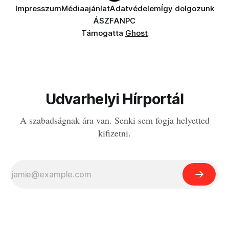
Impresszum
Médiaajánlat
Adatvédelem
Így dolgozunk
ÁSZF
ANPC
Támogatta
Ghost
Udvarhelyi Hírportál
A szabadságnak ára van. Senki sem fogja helyetted
kifizetni.