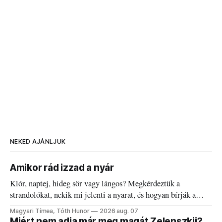
NEKED AJÁNLJUK
Amikor rád izzad a nyár
Klór, naptej, hideg sör vagy lángos? Megkérdeztük a
strandolókat, nekik mi jelenti a nyarat, és hogyan bírják a
kánikulát.
Magyari Tímea, Tóth Hunor
2026 aug. 07
Miért nem adja már meg magát Zelenszkij?