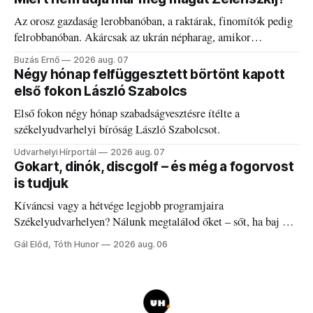
Az orosz gazdaság lerobbanóban, a raktárak, finomítók pedig
felrobbanóban. Akárcsak az ukrán népharag, amikor
elégedetlen vezetőivel.
Buzás Ernő
2026 aug. 07
Négy hónap felfüggesztett börtönt kapott
első fokon László Szabolcs
Első fokon négy hónap szabadságvesztésre ítélte a
székelyudvarhelyi bíróság László Szabolcsot.
Udvarhelyi Hírportál
2026 aug. 07
Gokart, dinók, discgolf – és még a fogorvost
is tudjuk
Kíváncsi vagy a hétvége legjobb programjaira
Székelyudvarhelyen? Nálunk megtalálod őket – sőt, ha baj van
a fogaddal, a fogorvosi ügyeletet is!
Gál Előd, Tóth Hunor
2026 aug. 06