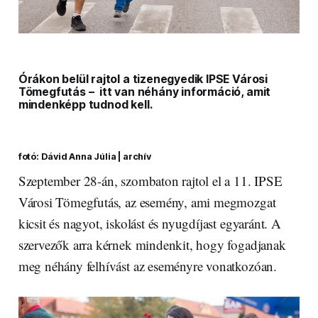
Órákon belül rajtol a tizenegyedik IPSE Városi
Tömegfutás – itt van néhány információ, amit
mindenképp tudnod kell.
fotó: Dávid Anna Júlia | archív
Szeptember 28-án, szombaton rajtol el a 11. IPSE
Városi Tömegfutás, az esemény, ami megmozgat
kicsit és nagyot, iskolást és nyugdíjast egyaránt. A
szervezők arra kérnek mindenkit, hogy fogadjanak
meg néhány felhívást az eseményre vonatkozóan.