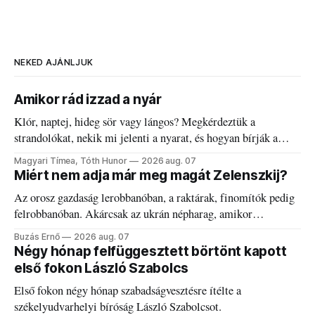
NEKED AJÁNLJUK
Amikor rád izzad a nyár
Klór, naptej, hideg sör vagy lángos? Megkérdeztük a
strandolókat, nekik mi jelenti a nyarat, és hogyan bírják a
kánikulát.
Magyari Tímea, Tóth Hunor
2026 aug. 07
Miért nem adja már meg magát Zelenszkij?
Az orosz gazdaság lerobbanóban, a raktárak, finomítók pedig
felrobbanóban. Akárcsak az ukrán népharag, amikor
elégedetlen vezetőivel.
Buzás Ernő
2026 aug. 07
Négy hónap felfüggesztett börtönt kapott
első fokon László Szabolcs
Első fokon négy hónap szabadságvesztésre ítélte a
székelyudvarhelyi bíróság László Szabolcsot.