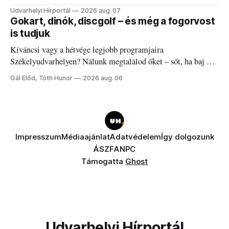
Udvarhelyi Hírportál
2026 aug. 07
Gokart, dinók, discgolf – és még a fogorvost
is tudjuk
Kíváncsi vagy a hétvége legjobb programjaira
Székelyudvarhelyen? Nálunk megtalálod őket – sőt, ha baj van
a fogaddal, a fogorvosi ügyeletet is!
Gál Előd, Tóth Hunor
2026 aug. 06
Impresszum
Médiaajánlat
Adatvédelem
Így dolgozunk
ÁSZF
ANPC
Támogatta
Ghost
Udvarhelyi Hírportál