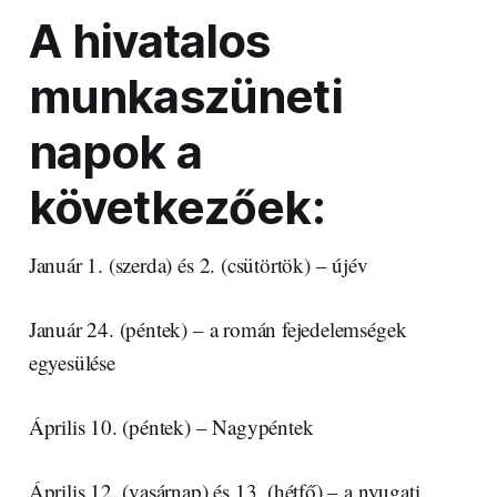
A hivatalos
munkaszüneti
napok a
következőek:
Január 1. (szerda) és 2. (csütörtök) – újév
Január 24. (péntek) – a román fejedelemségek
egyesülése
Április 10. (péntek) – Nagypéntek
Április 12. (vasárnap) és 13. (hétfő) – a nyugati