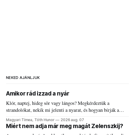
NEKED AJÁNLJUK
Amikor rád izzad a nyár
Klór, naptej, hideg sör vagy lángos? Megkérdeztük a
strandolókat, nekik mi jelenti a nyarat, és hogyan bírják a
kánikulát.
Magyari Tímea, Tóth Hunor
2026 aug. 07
Miért nem adja már meg magát Zelenszkij?