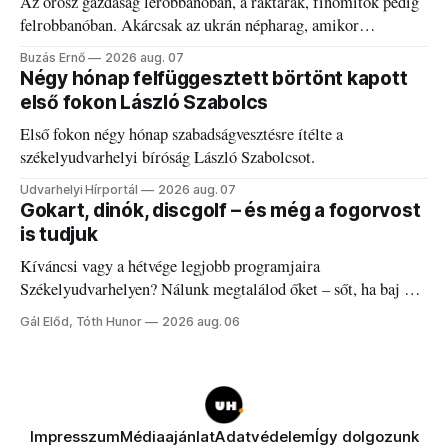
Az orosz gazdaság lerobbanóban, a raktárak, finomítók pedig
felrobbanóban. Akárcsak az ukrán népharag, amikor
elégedetlen vezetőivel.
Buzás Ernő
2026 aug. 07
Négy hónap felfüggesztett börtönt kapott
első fokon László Szabolcs
Első fokon négy hónap szabadságvesztésre ítélte a
székelyudvarhelyi bíróság László Szabolcsot.
Udvarhelyi Hírportál
2026 aug. 07
Gokart, dinók, discgolf – és még a fogorvost
is tudjuk
Kíváncsi vagy a hétvége legjobb programjaira
Székelyudvarhelyen? Nálunk megtalálod őket – sőt, ha baj van
a fogaddal, a fogorvosi ügyeletet is!
Gál Előd, Tóth Hunor
2026 aug. 06
Impresszum
Médiaajánlat
Adatvédelem
Így dolgozunk