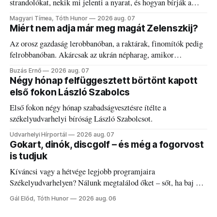
strandolókat, nekik mi jelenti a nyarat, és hogyan bírják a
kánikulát.
Magyari Tímea, Tóth Hunor
2026 aug. 07
Miért nem adja már meg magát Zelenszkij?
Az orosz gazdaság lerobbanóban, a raktárak, finomítók pedig
felrobbanóban. Akárcsak az ukrán népharag, amikor
elégedetlen vezetőivel.
Buzás Ernő
2026 aug. 07
Négy hónap felfüggesztett börtönt kapott
első fokon László Szabolcs
Első fokon négy hónap szabadságvesztésre ítélte a
székelyudvarhelyi bíróság László Szabolcsot.
Udvarhelyi Hírportál
2026 aug. 07
Gokart, dinók, discgolf – és még a fogorvost
is tudjuk
Kíváncsi vagy a hétvége legjobb programjaira
Székelyudvarhelyen? Nálunk megtalálod őket – sőt, ha baj van
a fogaddal, a fogorvosi ügyeletet is!
Gál Előd, Tóth Hunor
2026 aug. 06