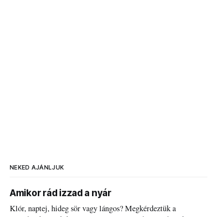
NEKED AJÁNLJUK
Amikor rád izzad a nyár
Klór, naptej, hideg sör vagy lángos? Megkérdeztük a