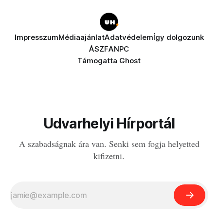
Impresszum
Médiaajánlat
Adatvédelem
Így dolgozunk
ÁSZF
ANPC
Támogatta
Ghost
Udvarhelyi Hírportál
A szabadságnak ára van. Senki sem fogja helyetted
kifizetni.