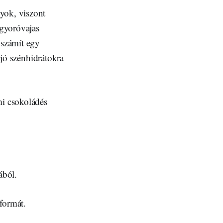
yok, viszont
ogyoróvajas
 számít egy
 jó szénhidrátokra
i csokoládés
ából.
 formát.