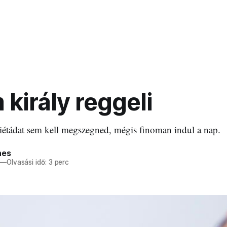
király reggeli
iétádat sem kell megszegned, mégis finoman indul a nap.
nes
—
Olvasási idő: 3 perc