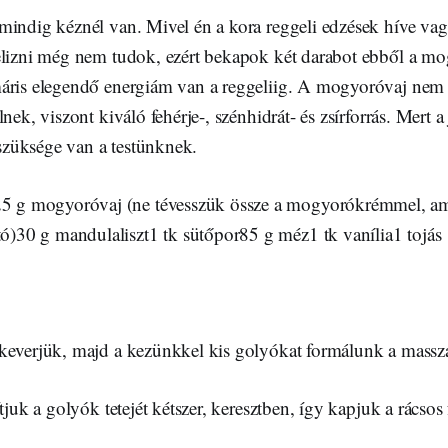
mindig kéznél van. Mivel én a kora reggeli edzések híve vag
elizni még nem tudok, ezért bekapok két darabot ebből a m
áris elegendő energiám van a reggeliig. A mogyoróvaj nem
nek, viszont kiváló fehérje-, szénhidrát- és zsírforrás. Mert a
s szüksége van a testünknek.
5 g mogyoróvaj (ne tévesszük össze a mogyorókrémmel, am
ó)30 g mandulaliszt1 tk sütőpor85 g méz1 tk vanília1 tojás
keverjük, majd a kezünkkel kis golyókat formálunk a massz
tjuk a golyók tetejét kétszer, keresztben, így kapjuk a rácsos