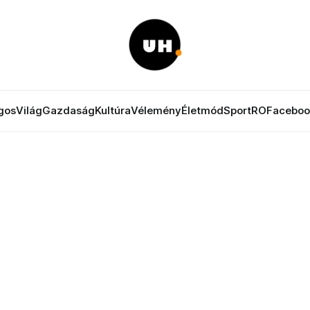
gos
Világ
Gazdaság
Kultúra
Vélemény
Életmód
Sport
RO
Faceboo