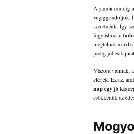
A január mindig az
végiggondoljuk, ho
szeretnénk. Így s
tuda
fogyáshoz, a
megtelnek az edző
pedig jól esik pic
Viszont vannak, a
elérjék. Ez az, am
nap egy jó kis re
csökkentik az éde
Mogyor