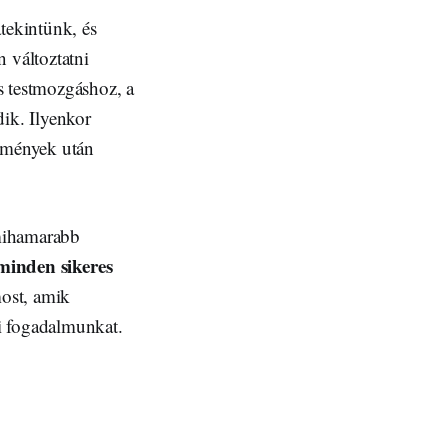
tekintünk, és
 változtatni
s testmozgáshoz, a
ik. Ilyenkor
temények után
 mihamarabb
minden sikeres
ost, amik
i fogadalmunkat.