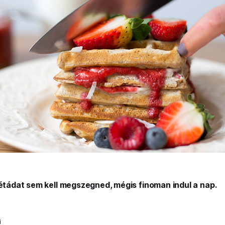
iétádat sem kell megszegned, mégis finoman indul a nap.
i