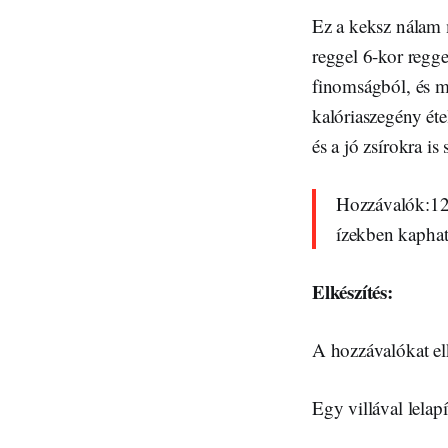
Ez a keksz nálam 
reggel 6-kor regg
finomságból, és m
kalóriaszegény étel
és a jó zsírokra i
Hozzávalók:12
ízekben kaphat
Elkészítés:
A hozzávalókat el
Egy villával lelapí