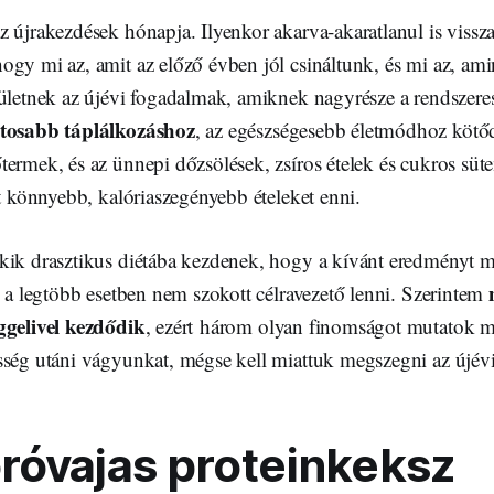
 újrakezdések hónapja. Ilyenkor akarva-akaratlanul is vissza
gy mi az, amit az előző évben jól csináltunk, és mi az, amin
zületnek az újévi fogadalmak, amiknek nagyrésze a rendszere
tosabb táplálkozáshoz
, az egészségesebb életmódhoz kötőd
termek, és az ünnepi dőzsölések, zsíros ételek és cukros sü
it könnyebb, kalóriaszegényebb ételeket enni.
kik drasztikus diétába kezdenek, hogy a kívánt eredményt
i a legtöbb esetben nem szokott célravezető lenni. Szerintem
ggelivel kezdődik
, ezért három olyan finomságot mutatok m
sség utáni vágyunkat, mégse kell miattuk megszegni az újév
óvajas proteinkeksz