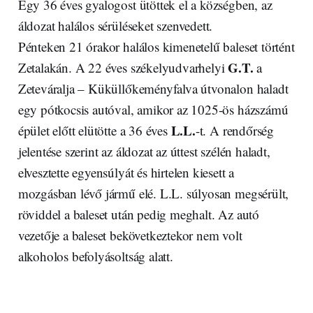
Egy 36 éves gyalogost ütöttek el a községben, az
áldozat halálos sérüléseket szenvedett.
Pénteken 21 órakor halálos kimenetelű baleset történt
G.T.
Zetalakán. A 22 éves székelyudvarhelyi
a
Zeteváralja – Küküllőkeményfalva útvonalon haladt
egy pótkocsis autóval, amikor az 1025-ös házszámú
L.L.
épület előtt elütötte a 36 éves
-t. A rendőrség
jelentése szerint az áldozat az úttest szélén haladt,
elvesztette egyensúlyát és hirtelen kiesett a
mozgásban lévő jármű elé. L.L. súlyosan megsérült,
röviddel a baleset után pedig meghalt. Az autó
vezetője a baleset bekövetkeztekor nem volt
alkoholos befolyásoltság alatt.