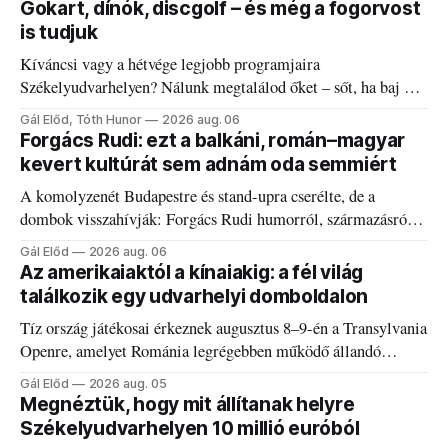
Gokart, dínók, discgolf – és még a fogorvost
is tudjuk
Kíváncsi vagy a hétvége legjobb programjaira
Székelyudvarhelyen? Nálunk megtalálod őket – sőt, ha baj van
a fogaddal, a fogorvosi ügyeletet is!
Gál Előd, Tóth Hunor
2026 aug. 06
Forgács Rudi: ezt a balkáni, román–magyar
kevert kultúrát sem adnám oda semmiért
A komolyzenét Budapestre és stand-upra cserélte, de a
dombok visszahívják: Forgács Rudi humorról, származásról
és határokról.
Gál Előd
2026 aug. 06
Az amerikaiaktól a kínaiakig: a fél világ
találkozik egy udvarhelyi domboldalon
Tíz ország játékosai érkeznek augusztus 8–9-én a Transylvania
Openre, amelyet Románia legrégebben működő állandó
discgolfpályáján rendeznek meg.
Gál Előd
2026 aug. 05
Megnéztük, hogy mit állítanak helyre
Székelyudvarhelyen 10 millió euróból