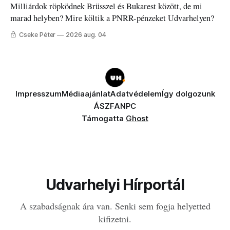
Milliárdok röpködnek Brüsszel és Bukarest között, de mi
marad helyben? Mire költik a PNRR-pénzeket Udvarhelyen?
Cseke Péter
2026 aug. 04
Impresszum
Médiaajánlat
Adatvédelem
Így dolgozunk
ÁSZF
ANPC
Támogatta
Ghost
Udvarhelyi Hírportál
A szabadságnak ára van. Senki sem fogja helyetted
kifizetni.