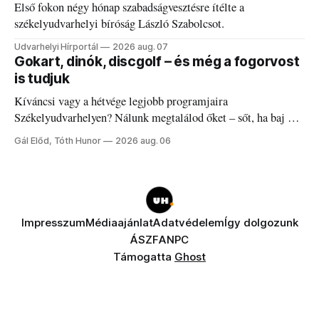
Első fokon négy hónap szabadságvesztésre ítélte a
székelyudvarhelyi bíróság László Szabolcsot.
Udvarhelyi Hírportál
2026 aug. 07
Gokart, dinók, discgolf – és még a fogorvost
is tudjuk
Kíváncsi vagy a hétvége legjobb programjaira
Székelyudvarhelyen? Nálunk megtalálod őket – sőt, ha baj van
a fogaddal, a fogorvosi ügyeletet is!
Gál Előd, Tóth Hunor
2026 aug. 06
Impresszum
Médiaajánlat
Adatvédelem
Így dolgozunk
ÁSZF
ANPC
Támogatta
Ghost