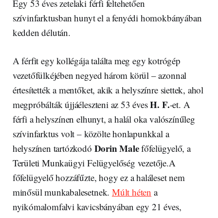
Egy 53 éves zetelaki férfi feltehetően
szívinfarktusban hunyt el a fenyédi homokbányában
kedden délután.
A férfit egy kollégája találta meg egy kotrógép
vezetőfülkéjében negyed három körül – azonnal
értesítették a mentőket, akik a helyszínre siettek, ahol
H. F.
megpróbálták újjáéleszteni az 53 éves
-et. A
férfi a helyszínen elhunyt, a halál oka valószínűleg
szívinfarktus volt – közölte honlapunkkal a
Dorin Male
helyszínen tartózkodó
főfelügyelő, a
Területi Munkaügyi Felügyelőség vezetője.A
főfelügyelő hozzáfűzte, hogy ez a haláleset nem
minősül munkabalesetnek.
Múlt héten
a
nyikómalomfalvi kavicsbányában egy 21 éves,