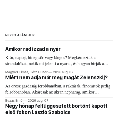
NEKED AJÁNLJUK
Amikor rád izzad a nyár
Klór, naptej, hideg sör vagy lángos? Megkérdeztük a
strandolókat, nekik mi jelenti a nyarat, és hogyan bírják a
kánikulát.
Magyari Tímea, Tóth Hunor
2026 aug. 07
Miért nem adja már meg magát Zelenszkij?
Az orosz gazdaság lerobbanóban, a raktárak, finomítók pedig
felrobbanóban. Akárcsak az ukrán népharag, amikor
elégedetlen vezetőivel.
Buzás Ernő
2026 aug. 07
Négy hónap felfüggesztett börtönt kapott
első fokon László Szabolcs