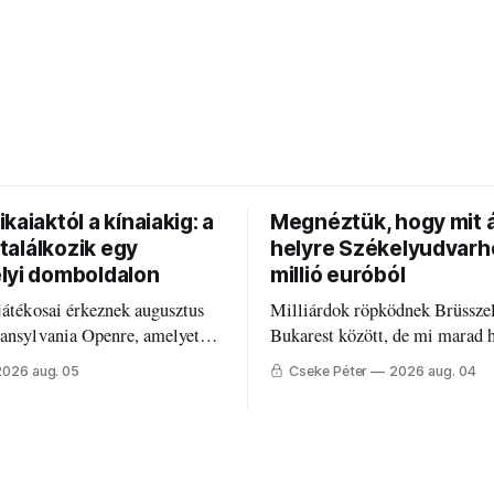
kaiaktól a kínaiakig: a
Megnéztük, hogy mit á
g találkozik egy
helyre Székelyudvarh
lyi domboldalon
millió euróból
játékosai érkeznek augusztus
Milliárdok röpködnek Brüsszel
ransylvania Openre, amelyet
Bukarest között, de mi marad 
grégebben működő állandó
Mire költik a PNRR-pénzeket
2026 aug. 05
Cseke Péter
2026 aug. 04
lyáján rendeznek meg.
Udvarhelyen?