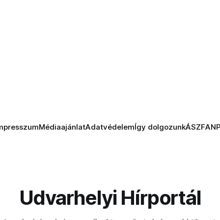
mpresszum
Médiaajánlat
Adatvédelem
Így dolgozunk
ÁSZF
AN
Udvarhelyi Hírportál