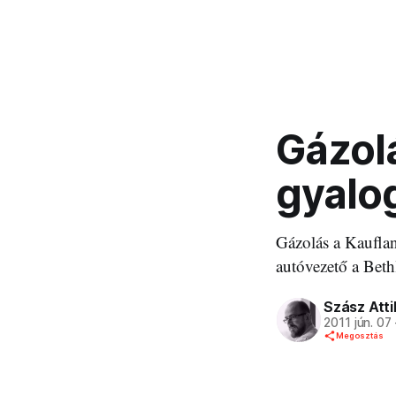
Gázolá
gyalo
Gázolás a Kauflan
autóvezető a Beth
Szász Atti
2011 jún. 07
Megosztás