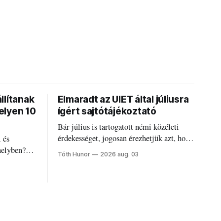
llítanak
Elmaradt az UIET által júliusra
elyen 10
ígért sajtótájékoztató
Bár július is tartogatott némi közéleti
érdekességet, jogosan érezhetjük azt, hogy
 és
valami elmaradt.
helyben?
Tóth Hunor
2026 aug. 03