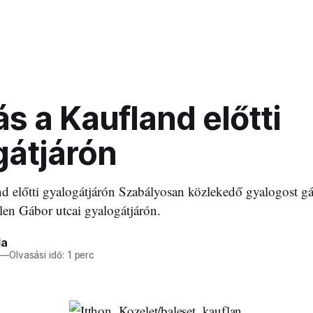
s a Kaufland előtti
gátjárón
d előtti gyalogátjárón Szabályosan közlekedő gyalogost gá
len Gábor utcai gyalogátjárón.
la
—
Olvasási idő: 1 perc