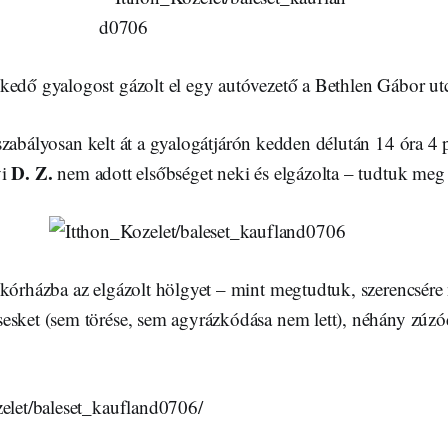
kedő gyalogost gázolt el egy autóvezető a Bethlen Gábor utc
zabályosan kelt át a gyalogátjárón kedden délután 14 óra 4 
D. Z.
yi
nem adott elsőbséget neki és elgázolta – tudtuk meg 
 kórházba az elgázolt hölgyet – mint megtudtuk, szerencsére
esket (sem törése, sem agyrázkódása nem lett), néhány zúzó
zelet/baleset_kaufland0706/