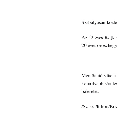
Szabályosan közle
K. J.
Az 52 éves
s
20 éves oroszheg
Mentőautó vitte a
komolyabb sérülés
balesetet.
/Szasza/Itthon/Ko