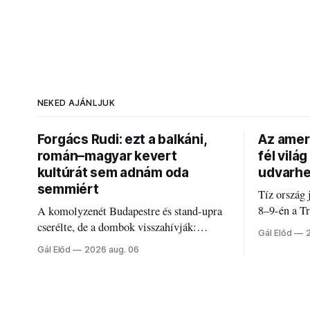
NEKED AJÁNLJUK
Forgács Rudi: ezt a balkáni,
Az ameri
román–magyar kevert
fél vilá
kultúrát sem adnám oda
udvarhe
semmiért
Tíz ország 
8–9-én a T
A komolyzenét Budapestre és stand-upra
Románia le
cserélte, de a dombok visszahívják:
Gál Előd
discgolfpá
Forgács Rudi humorról, származásról és
Gál Előd
2026 aug. 06
határokról.