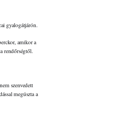
ai gyalogátjárón.
perckor, amikor a
a rendőrségtől.
 nem szenvedett
dással megúszta a