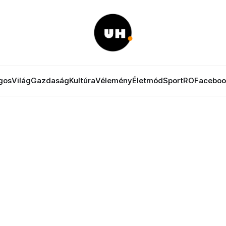
gos
Világ
Gazdaság
Kultúra
Vélemény
Életmód
Sport
RO
Faceboo