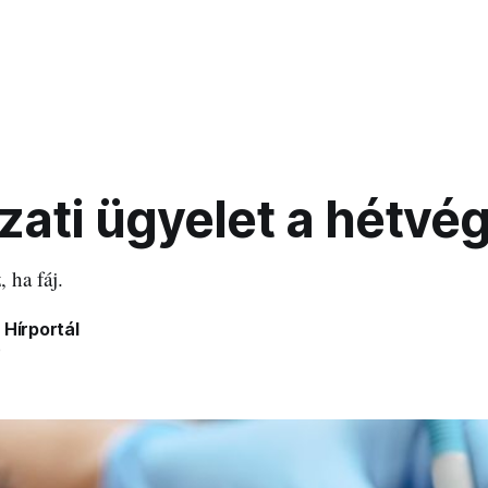
zati ügyelet a hétvé
 ha fáj.
 Hírportál
5