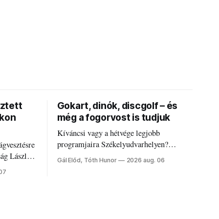
ztett
Gokart, dinók, discgolf – és
okon
még a fogorvost is tudjuk
Kíváncsi vagy a hétvége legjobb
programjaira Székelyudvarhelyen?
ágvesztésre
Nálunk megtalálod őket – sőt, ha baj van a
ság László
Gál Előd, Tóth Hunor
2026 aug. 06
fogaddal, a fogorvosi ügyeletet is!
 07