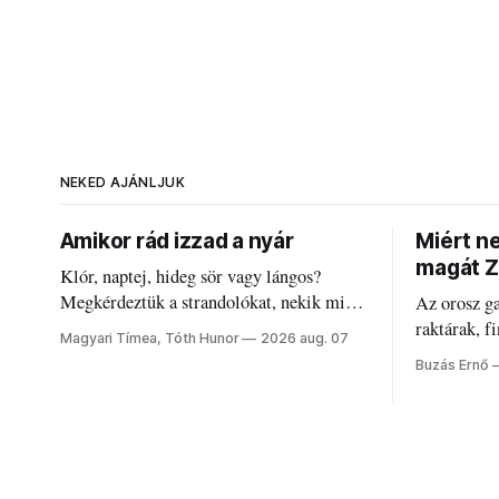
NEKED AJÁNLJUK
Amikor rád izzad a nyár
Miért n
magát Z
Klór, naptej, hideg sör vagy lángos?
Megkérdeztük a strandolókat, nekik mi
Az orosz g
jelenti a nyarat, és hogyan bírják a
raktárak, f
Magyari Tímea, Tóth Hunor
2026 aug. 07
kánikulát.
Akárcsak a
Buzás Ernő
elégedetlen