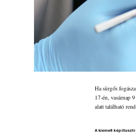
Ha sürgős fogásza
17-én, vasárnap 9
alatt található re
A kiemelt kép illusztr