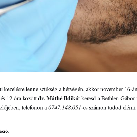
ti kezelésre lenne szükség a hétvégén, akkor november 16-á
dr. Máthé Ildikó
 és 12 óra között
t keresd a Bethlen Gábor
ndelőjében, telefonon a
0747.148.051
-es számon tudod elérni.
áció.