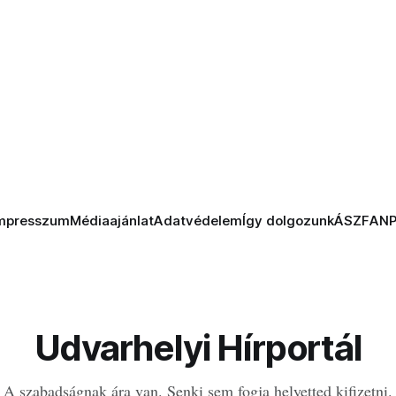
mpresszum
Médiaajánlat
Adatvédelem
Így dolgozunk
ÁSZF
AN
Udvarhelyi Hírportál
A szabadságnak ára van. Senki sem fogja helyetted kifizetni.