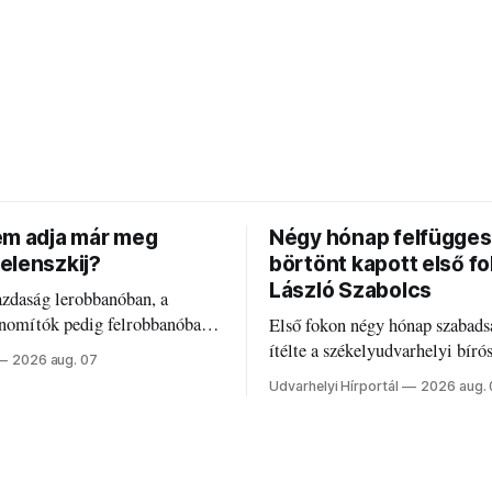
em adja már meg
Négy hónap felfügges
elenszkij?
börtönt kapott első f
László Szabolcs
azdaság lerobbanóban, a
inomítók pedig felrobbanóban.
Első fokon négy hónap szabads
z ukrán népharag, amikor
ítélte a székelyudvarhelyi bíró
2026 aug. 07
 vezetőivel.
Szabolcsot.
Udvarhelyi Hírportál
2026 aug.