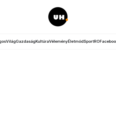
gos
Világ
Gazdaság
Kultúra
Vélemény
Életmód
Sport
RO
Faceboo