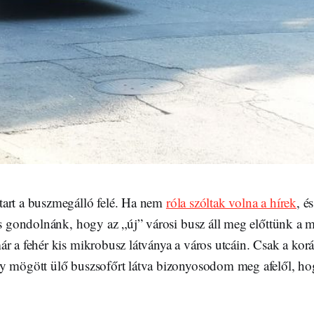
art a buszmegálló felé. Ha nem
róla szóltak volna a hírek
, é
is gondolnánk, hogy az „új” városi busz áll meg előttünk a 
r a fehér kis mikrobusz látványa a város utcáin. Csak a koráb
y mögött ülő buszsofőrt látva bizonyosodom meg afelől, ho