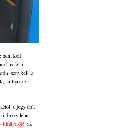
: nem kell
ünk is fel a
odni sem kell, a
ak
, amilyenre
étől, a jegy árát
 jó, hogy lehet
 királynőjét
az