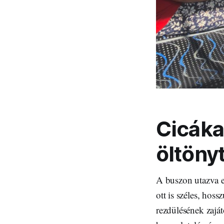
Cicákat
öltöny
A buszon utazva 
ott is széles, hos
rezdülésének zaját