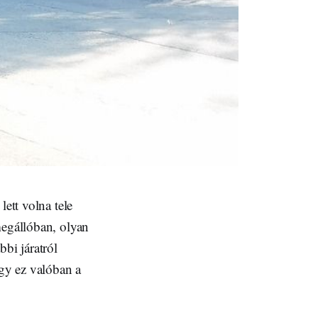
s lett volna tele
megállóban, olyan
bi járatról
gy ez valóban a