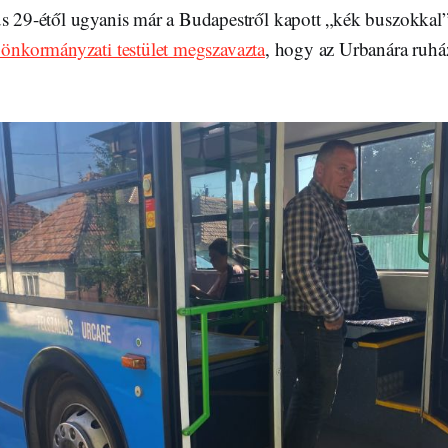
us 29-étől ugyanis már a Budapestről kapott „kék buszokka
 önkormányzati testület megszavazta
, hogy az Urbanára ruház