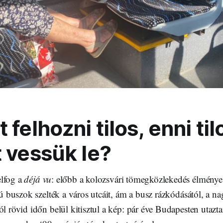
 felhozni tilos, enni til
t vessük le?
elfog a
déjá vu
: előbb a kolozsvári tömegközlekedés élménye 
szú buszok szelték a város utcáit, ám a busz rázkódásától, a n
ól rövid időn belül kitisztul a kép: pár éve Budapesten utaz