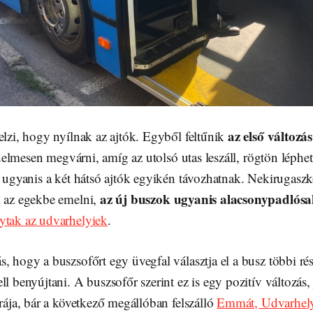
az első változás
elzi, hogy nyílnak az ajtók. Egyből feltűnik
ledelmesen megvárni, amíg az utolsó utas leszáll, rögtön léphet
k ugyanis a két hátsó ajtók egyikén távozhatnak. Nekirugaszk
az új buszok ugyanis alacsonypadlós
l az egekbe emelni,
ytak az udvarhelyiek
.
, hogy a buszsofőrt egy üvegfal választja el a busz többi rész
ll benyújtani. A buszsofőr szerint ez is egy pozitív változás,
érája, bár a következő megállóban felszálló
Emmát, Udvarhely