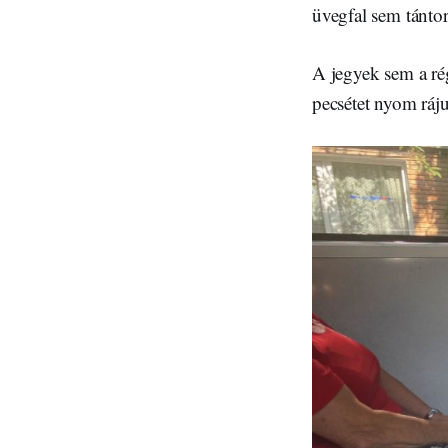
üvegfal sem tántorí
A jegyek sem a rég
pecsétet nyom ráj