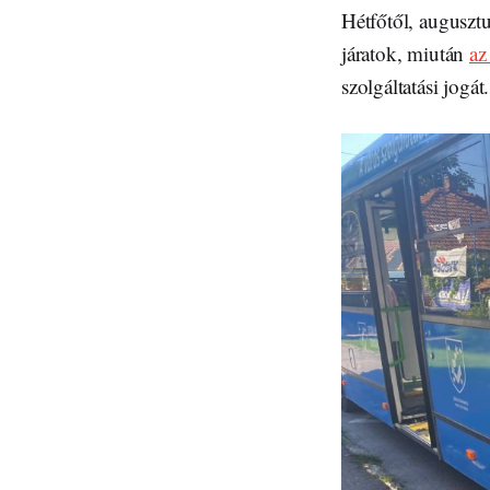
Hétfőtől, auguszt
járatok, miután
az
szolgáltatási jogát.