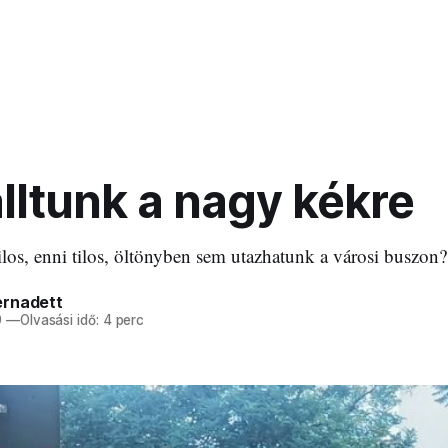
lltunk a nagy kékre
tilos, enni tilos, öltönyben sem utazhatunk a városi buszon?
rnadett
9
—
Olvasási idő: 4 perc