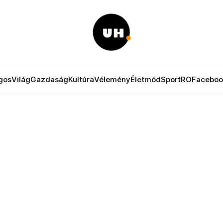
gos
Világ
Gazdaság
Kultúra
Vélemény
Életmód
Sport
RO
Faceboo