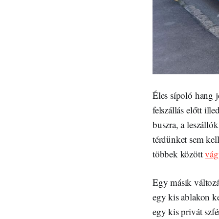
Éles sípoló hang j
felszállás előtt il
buszra, a leszálló
térdünket sem kel
többek között
vág
Egy másik változás
egy kis ablakon ke
egy kis privát szf