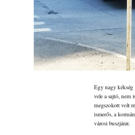
Egy nagy kékség t
vele a sajtó, nem 
megszokott volt má
ismerős, a kormán
városi buszjárat.