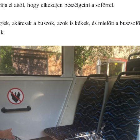
tja el attól, hogy elkezdjen beszélgetni a sofőrrel.
iek, akárcsak a buszok, azok is kékek, és mielőtt a buszsof
uk.