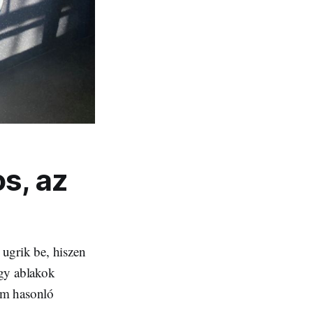
os, az
ugrik be, hiszen
agy ablakok
tam hasonló