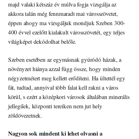
majd valaki kétszáz év múlva fogja vizsgálja az
akkora talán még fennmaradt mai városszövetet,
éppen ahogy ma vizsgáljuk mondjuk Szeben 300-
400 évvel ezelőtt kialakult városszövetét, egy teljes
világképet dekódolhat belőle.
Szeben esetében az egymásnak gyúródó házak, a
növényzet hiánya azzal függ össze, hogy minden
négyzetmétert meg kellett erődíteni. Ha ültettél egy
fát, tudtad, annyival több falat kell rakni a város
körül, s ezért a középkori városok általában minerális
jellegűek, központi tereiken nem jut hely
zöldövezetnek.
Nagyon sok mindent ki lehet olvasni a