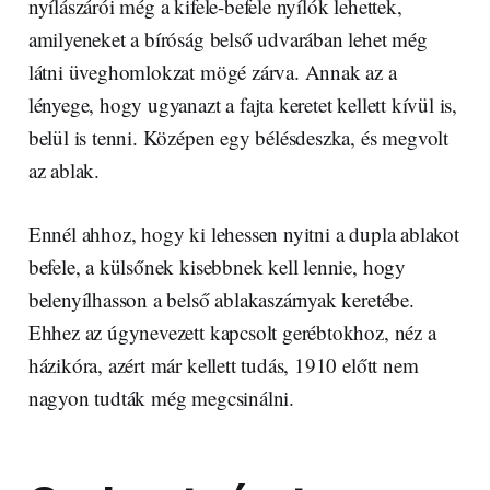
nyílászárói még a kifele-befele nyílók lehettek,
amilyeneket a bíróság belső udvarában lehet még
látni üveghomlokzat mögé zárva. Annak az a
lényege, hogy ugyanazt a fajta keretet kellett kívül is,
belül is tenni. Középen egy bélésdeszka, és megvolt
az ablak.
Ennél ahhoz, hogy ki lehessen nyitni a dupla ablakot
befele, a külsőnek kisebbnek kell lennie, hogy
belenyílhasson a belső ablakaszárnyak keretébe.
Ehhez az úgynevezett kapcsolt gerébtokhoz, néz a
házikóra, azért már kellett tudás, 1910 előtt nem
nagyon tudták még megcsinálni.