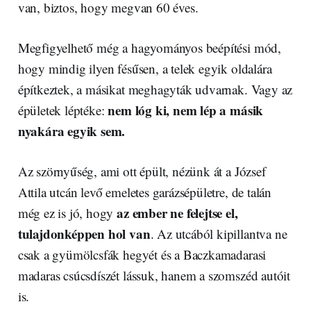
van, biztos, hogy megvan 60 éves.
Megfigyelhető még a hagyományos beépítési mód,
hogy mindig ilyen fésűsen, a telek egyik oldalára
építkeztek, a másikat meghagyták udvarnak. Vagy az
nem lóg ki, nem lép a másik
épületek léptéke:
nyakára egyik sem.
Az szörnyűség, ami ott épült, nézünk át a József
Attila utcán levő emeletes garázsépületre, de talán
az ember ne felejtse el,
még ez is jó, hogy
tulajdonképpen hol van
. Az utcából kipillantva ne
csak a gyümölcsfák hegyét és a Baczkamadarasi
madaras csúcsdíszét lássuk, hanem a szomszéd autóit
is.