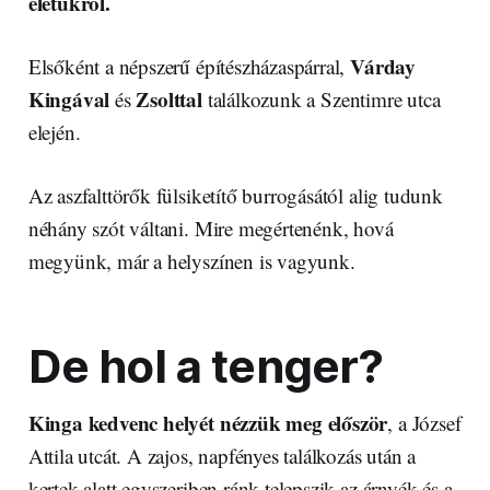
életükről.
Várday
Elsőként a népszerű építészházaspárral,
Kingával
Zsolttal
és
találkozunk a Szentimre utca
elején.
Az aszfalttörők fülsiketítő burrogásától alig tudunk
néhány szót váltani. Mire megértenénk, hová
megyünk, már a helyszínen is vagyunk.
De hol a tenger?
Kinga kedvenc helyét nézzük meg először
, a József
Attila utcát. A zajos, napfényes találkozás után a
kertek alatt egyszeriben ránk telepszik az árnyék és a