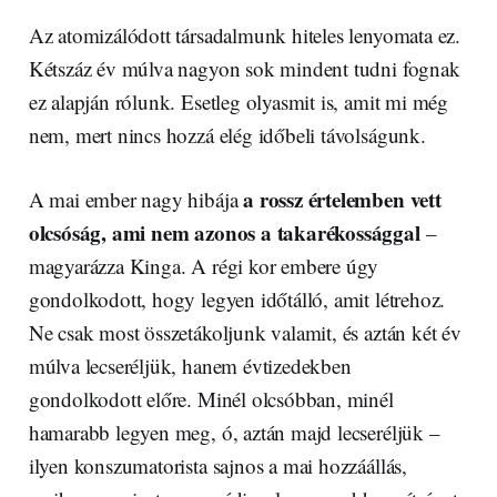
Az atomizálódott társadalmunk hiteles lenyomata ez.
Kétszáz év múlva nagyon sok mindent tudni fognak
ez alapján rólunk. Esetleg olyasmit is, amit mi még
nem, mert nincs hozzá elég időbeli távolságunk.
a rossz értelemben vett
A mai ember nagy hibája
olcsóság, ami nem azonos a takarékossággal
–
magyarázza Kinga. A régi kor embere úgy
gondolkodott, hogy legyen időtálló, amit létrehoz.
Ne csak most összetákoljunk valamit, és aztán két év
múlva lecseréljük, hanem évtizedekben
gondolkodott előre. Minél olcsóbban, minél
hamarabb legyen meg, ó, aztán majd lecseréljük –
ilyen konszumatorista sajnos a mai hozzáállás,