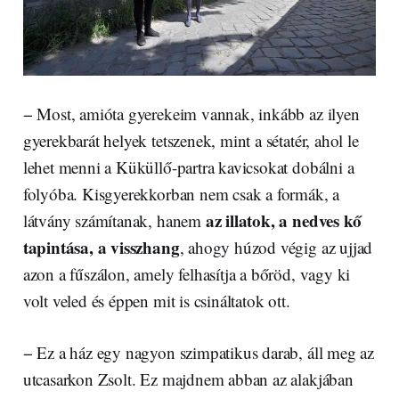
− Most, amióta gyerekeim vannak, inkább az ilyen
gyerekbarát helyek tetszenek, mint a sétatér, ahol le
lehet menni a Küküllő-partra kavicsokat dobálni a
folyóba. Kisgyerekkorban nem csak a formák, a
az illatok, a nedves kő
látvány számítanak, hanem
tapintása, a visszhang
, ahogy húzod végig az ujjad
azon a fűszálon, amely felhasítja a bőröd, vagy ki
volt veled és éppen mit is csináltatok ott.
− Ez a ház egy nagyon szimpatikus darab, áll meg az
utcasarkon Zsolt. Ez majdnem abban az alakjában