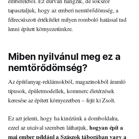
emberekből. Ez durván hangzik, de sokszor
tapasztaljuk, hogy az emberi nemtörődömség, a
félrecsúszott értékítélet milyen romboló hatással tud
lenni épített környezetünkre.
Miben nyilvánul meg ez a
nemtörődömség?
Az építőanyag-reklámokból, magazinokból áramló
típusok, épületmodellek, kommerc életérzések
keresése az épített környezetben – fejti ki Zsolt.
Ez azt jelenti, hogy ha kinézünk a domboldalra,
hogyan épít a
ezzel az utcával szemben láthatjuk,
mai ember például a Szászok táborában vagy a