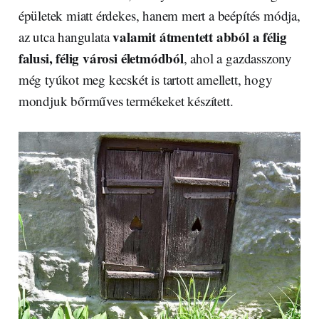
épületek miatt érdekes, hanem mert a beépítés módja,
valamit átmentett abból a félig
az utca hangulata
falusi, félig városi életmódból
, ahol a gazdasszony
még tyúkot meg kecskét is tartott amellett, hogy
mondjuk bőrműves termékeket készített.