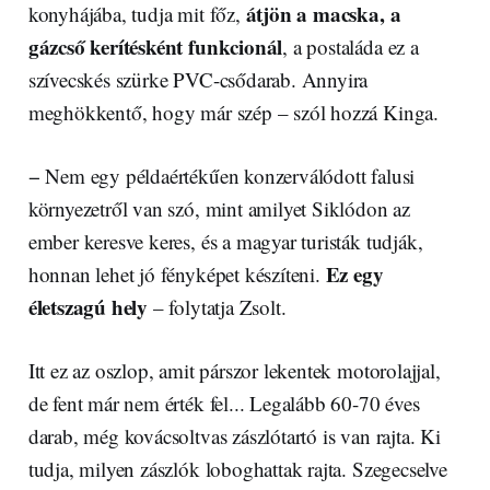
átjön a macska, a
konyhájába, tudja mit főz,
gázcső kerítésként funkcionál
, a postaláda ez a
szívecskés szürke PVC-csődarab. Annyira
meghökkentő, hogy már szép – szól hozzá Kinga.
− Nem egy példaértékűen konzerválódott falusi
környezetről van szó, mint amilyet Siklódon az
ember keresve keres, és a magyar turisták tudják,
Ez egy
honnan lehet jó fényképet készíteni.
életszagú hely
– folytatja Zsolt.
Itt ez az oszlop, amit párszor lekentek motorolajjal,
de fent már nem érték fel... Legalább 60-70 éves
darab, még kovácsoltvas zászlótartó is van rajta. Ki
tudja, milyen zászlók loboghattak rajta. Szegecselve