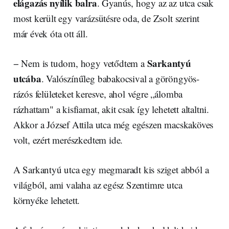
elágazás nyílik balra
. Gyanús, hogy az az utca csak
most került egy varázsütésre oda, de Zsolt szerint
már évek óta ott áll.
Sarkantyú
− Nem is tudom, hogy vetődtem a
utcába
. Valószínűleg babakocsival a göröngyös-
rázós felületeket keresve, ahol végre „álomba
rázhattam" a kisfiamat, akit csak így lehetett altaltni.
Akkor a József Attila utca még egészen macskaköves
volt, ezért merészkedtem ide.
A Sarkantyú utca egy megmaradt kis sziget abból a
világból, ami valaha az egész Szentimre utca
környéke lehetett.