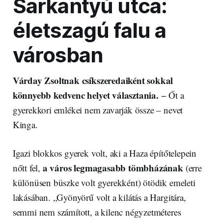
Sarkantyú utca:
életszagú falu a
városban
Várday Zsoltnak csíkszeredaiként sokkal
könnyebb kedvenc helyet választania.
− Őt a
gyerekkori emlékei nem zavarják össze – nevet
Kinga.
Igazi blokkos gyerek volt, aki a Haza építőtelepein
a város legmagasabb tömbházának
nőtt fel,
(erre
különüsen büszke volt gyerekként) ötödik emeleti
lakásában. „Gyönyörű volt a kilátás a Hargitára,
semmi nem számított, a kilenc négyzetméteres