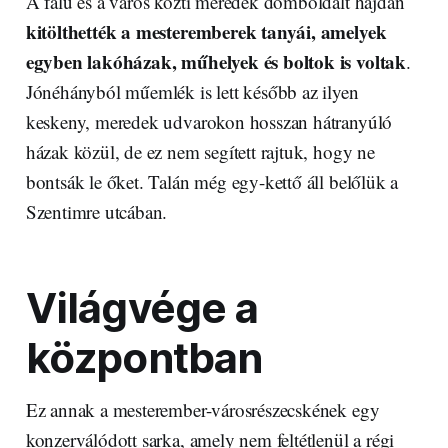
A falu és a város közti meredek domboldalt hajdan
kitölthették a mesteremberek tanyái, amelyek
egyben lakóházak, műhelyek és boltok is voltak
.
Jónéhányból műemlék is lett később az ilyen
keskeny, meredek udvarokon hosszan hátranyúló
házak közül, de ez nem segített rajtuk, hogy ne
bontsák le őket. Talán még egy-kettő áll belőlük a
Szentimre utcában.
Világvége a
központban
Ez annak a mesterember-városrészecskének egy
konzerválódott sarka, amely nem feltétlenül a régi