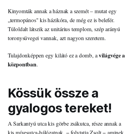
Kinyomták annak a háznak a szemét – mutat egy
„termopános" kis házikóra, de még ez is belefér.
Túloldalt látszik az unitárius templom, szép arányú
toronysüvegei vannak, azt nagyon szeretem.
világvége a
Tulajdonképpen egy kilátó ez a domb, a
központban
.
Kössük össze a
gyalogos tereket!
A Sarkantyú utca kis görbe zsákutca, része annak a
kis mívesutca-hálózatnak, − folytatja Zsolt − aminek