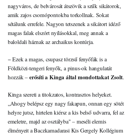
nagyváros, de belvárosát átszövik a szűk sikátorok,
amik zajos csomópontokba torkollnak. Sokat
sétálunk errefele. Nagyon tetszenek a sikátort idéző
magas falak elszórt nyílásokkal, meg annak a
baloldali háznak az archaikus kontúrja.
− Ezek a magas, csupasz törzsű fenyőfák is a
Földközi-tengeri fenyők, a pinus-ok hangulatát
erősíti a Kinga által mondottakat Zsolt
hozzák –
.
Kinga szereti a titokzatos, kontrasztos helyeket.
„Ahogy belépsz egy nagy fakapun, onnan egy sötét
helyre jutsz, hirtelen kiérsz a kis belső udvarra, fel az
emeletre, majd az osztályba" – meséli elemis
élményeit a Baczkamadarasi Kis Gergely Kollégium