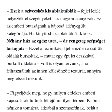
− Ezek a szívecskés kis ablaktáblák
– fejjel lefelé
helyezték el szegényeket – is nagyon aranyosak. Ez
az emberi butaságnak a bájossá átlényegült
kategóriája. Ha kinyitod az ablaktáblát, kiesik.
Néhány ház az egész utca, − de rengeteg szépséget
tartogat:
− Ezzel a technikával jellemzően a csűrök
oldalát burkolták, − mutat egy épület deszkával
burkolt oldalára − volt is olyan tervünk, ahol
felhasználtuk az innen kölcsönzött textúrát, annyira
megtetszett nekünk.
− Figyeljétek meg, hogy milyen érdekes emberi
kapcsolatok tudnak létrejönni ilyen térben. Kijön a
nénike a tornácra, átkiabál a szomszédnak, belát a