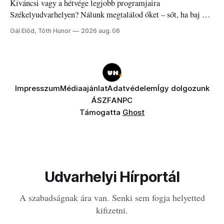
Kíváncsi vagy a hétvége legjobb programjaira
Székelyudvarhelyen? Nálunk megtalálod őket – sőt, ha baj van
a fogaddal, a fogorvosi ügyeletet is!
Gál Előd, Tóth Hunor
2026 aug. 06
Impresszum
Médiaajánlat
Adatvédelem
Így dolgozunk
ÁSZF
ANPC
Támogatta
Ghost
Udvarhelyi Hírportál
A szabadságnak ára van. Senki sem fogja helyetted
kifizetni.