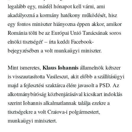
legalább egy, másfél hónapot kell várni, ami
akadályozná a kormány hatékony működését, hisz
egy fontos miniszter hiányozna éppen akkor, amikor
Románia tölti be az Európai Unió Tanácsának soros
elnöki tisztségét' – írta keddi Facebook-
bejegyzésében a volt munkaügyi miniszter.
Klaus Iohannis
Mint ismeretes,
államelnök kétszer
is visszautasította Vasilescut, akit előbb a szállításügyi
majd a fejlesztési szaktárca élére javasolt a PSD. Az
alkotmánybíróság közbenjárásával kicsikart indoklás
szerint Iohannis alkalmatlannak találja ezekre a
tisztségekre a volt Craiova-i polgármestert,
munkaügyi minisztert.