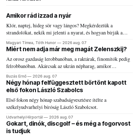
Amikor rád izzad a nyár
Klór, naptej, hideg sör vagy lángos? Megkérdeztük a
strandolókat, nekik mi jelenti a nyarat, és hogyan bírják a
kánikulát.
Magyari Tímea, Tóth Hunor
2026 aug. 07
Miért nem adja már meg magát Zelenszkij?
Az orosz gazdaság lerobbanóban, a raktárak, finomítók pedig
felrobbanóban. Akárcsak az ukrán népharag, amikor
elégedetlen vezetőivel.
Buzás Ernő
2026 aug. 07
Négy hónap felfüggesztett börtönt kapott
első fokon László Szabolcs
Első fokon négy hónap szabadságvesztésre ítélte a
székelyudvarhelyi bíróság László Szabolcsot.
Udvarhelyi Hírportál
2026 aug. 07
Gokart, dinók, discgolf – és még a fogorvost
is tudjuk