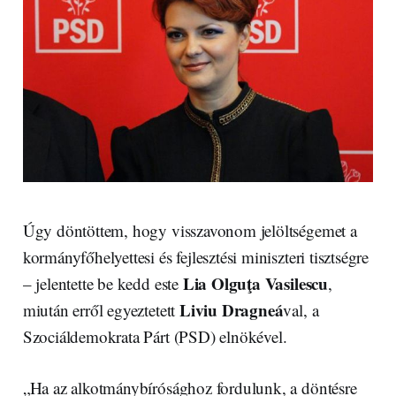
Úgy döntöttem, hogy visszavonom jelöltségemet a
kormányfőhelyettesi és fejlesztési miniszteri tisztségre
Lia Olguţa Vasilescu
– jelentette be kedd este
,
Liviu Dragneá
miután erről egyeztetett
val, a
Szociáldemokrata Párt (PSD) elnökével.
„Ha az alkotmánybírósághoz fordulunk, a döntésre