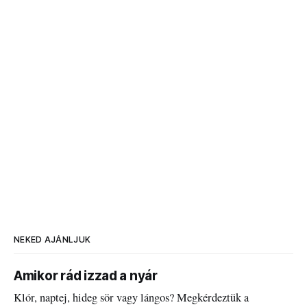
NEKED AJÁNLJUK
Amikor rád izzad a nyár
Klór, naptej, hideg sör vagy lángos? Megkérdeztük a