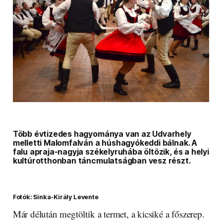
Több évtizedes hagyománya van az Udvarhely
melletti Malomfalván a húshagyókeddi bálnak. A
falu apraja-nagyja székelyruhába öltözik, és a helyi
kultúrotthonban táncmulatságban vesz részt.
Fotók: Sinka-Király Levente
Már délután megtöltik a termet, a kicsiké a főszerep.