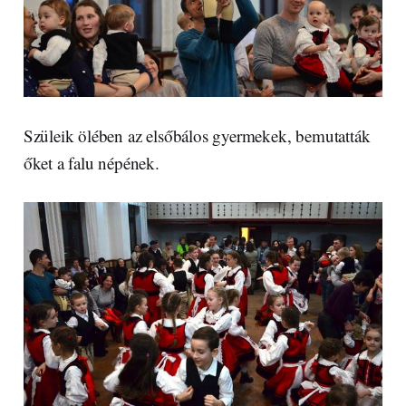
Szüleik ölében az elsőbálos gyermekek, bemutatták
őket a falu népének.