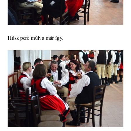
Húsz perc múlva már így.