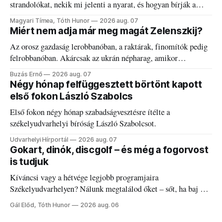
strandolókat, nekik mi jelenti a nyarat, és hogyan bírják a
kánikulát.
Magyari Tímea, Tóth Hunor
2026 aug. 07
Miért nem adja már meg magát Zelenszkij?
Az orosz gazdaság lerobbanóban, a raktárak, finomítók pedig
felrobbanóban. Akárcsak az ukrán népharag, amikor
elégedetlen vezetőivel.
Buzás Ernő
2026 aug. 07
Négy hónap felfüggesztett börtönt kapott
első fokon László Szabolcs
Első fokon négy hónap szabadságvesztésre ítélte a
székelyudvarhelyi bíróság László Szabolcsot.
Udvarhelyi Hírportál
2026 aug. 07
Gokart, dinók, discgolf – és még a fogorvost
is tudjuk
Kíváncsi vagy a hétvége legjobb programjaira
Székelyudvarhelyen? Nálunk megtalálod őket – sőt, ha baj van
a fogaddal, a fogorvosi ügyeletet is!
Gál Előd, Tóth Hunor
2026 aug. 06