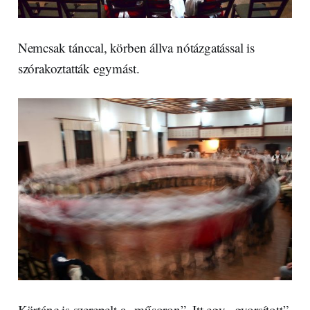
Nemcsak tánccal, körben állva nótázgatással is
szórakoztatták egymást.
Körtánc is szerepelt a „műsoron”. Itt egy „gyorsított”