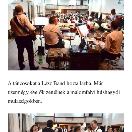
A táncosokat a Lázz Band hozta lázba. Már
tizennégy éve ők zenélnek a malomfalvi húshagyói
mulatságokban.