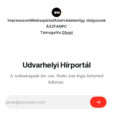
Impresszum
Médiaajánlat
Adatvédelem
Így dolgozunk
ÁSZF
ANPC
Támogatta
Ghost
Udvarhelyi Hírportál
A szabadságnak ára van. Senki sem fogja helyetted
kifizetni.