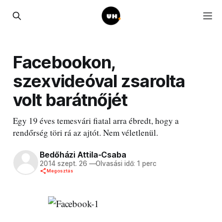
Facebookon,
szexvideóval zsarolta
volt barátnőjét
Egy 19 éves temesvári fiatal arra ébredt, hogy a
rendőrség töri rá az ajtót. Nem véletlenül.
Bedőházi Attila-Csaba
2014 szept. 26
—
Olvasási idő: 1 perc
Megosztás