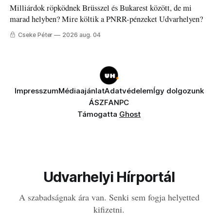
Milliárdok röpködnek Brüsszel és Bukarest között, de mi
marad helyben? Mire költik a PNRR-pénzeket Udvarhelyen?
Cseke Péter
2026 aug. 04
Impresszum
Médiaajánlat
Adatvédelem
Így dolgozunk
ÁSZF
ANPC
Támogatta
Ghost
Udvarhelyi Hírportál
A szabadságnak ára van. Senki sem fogja helyetted
kifizetni.