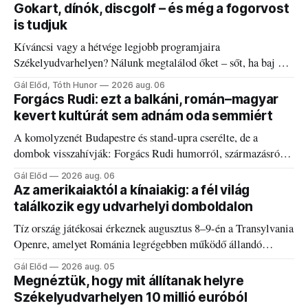
Gokart, dínók, discgolf – és még a fogorvost
is tudjuk
Kíváncsi vagy a hétvége legjobb programjaira
Székelyudvarhelyen? Nálunk megtalálod őket – sőt, ha baj van
a fogaddal, a fogorvosi ügyeletet is!
Gál Előd, Tóth Hunor
2026 aug. 06
Forgács Rudi: ezt a balkáni, román–magyar
kevert kultúrát sem adnám oda semmiért
A komolyzenét Budapestre és stand-upra cserélte, de a
dombok visszahívják: Forgács Rudi humorról, származásról
és határokról.
Gál Előd
2026 aug. 06
Az amerikaiaktól a kínaiakig: a fél világ
találkozik egy udvarhelyi domboldalon
Tíz ország játékosai érkeznek augusztus 8–9-én a Transylvania
Openre, amelyet Románia legrégebben működő állandó
discgolfpályáján rendeznek meg.
Gál Előd
2026 aug. 05
Megnéztük, hogy mit állítanak helyre
Székelyudvarhelyen 10 millió euróból