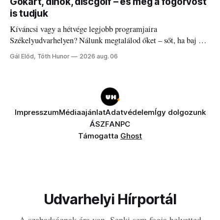
Gokart, dinók, discgolf – és még a fogorvost
is tudjuk
Kíváncsi vagy a hétvége legjobb programjaira
Székelyudvarhelyen? Nálunk megtalálod őket – sőt, ha baj van
a fogaddal, a fogorvosi ügyeletet is!
Gál Előd, Tóth Hunor
2026 aug. 06
Impresszum
Médiaajánlat
Adatvédelem
Így dolgozunk
ÁSZF
ANPC
Támogatta
Ghost
Udvarhelyi Hírportál
A szabadságnak ára van. Senki sem fogja helyetted