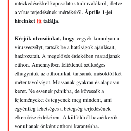
intézkedésekkel kapcsolatos tudnivalókról, illetve
Április 1-jei
a vírus terjedésének mértékéről.
híreinket
itt
találja.
Kérjük olvasóinkat, hogy
vegyék komolyan a
vírusveszélyt, tartsák be a hatóságok ajánlásait,
határozatait. A megelőzés érdekében maradjanak
otthon. Amennyiben feltétlenül szükséges
elhagyniuk az otthonukat, tartsanak másoktól két
méter távolságot. Mossanak gyakran és alaposan
kezet. Ne essenek pánikba, de kövessék a
fejleményeket és tegyenek meg mindent, ami
egyénileg lehetséges a betegség terjedésének
elkerülése érdekében. A külföldről hazaérkezők
vonuljanak önként otthoni karanténba.