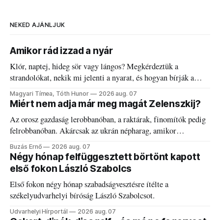
NEKED AJÁNLJUK
Amikor rád izzad a nyár
Klór, naptej, hideg sör vagy lángos? Megkérdeztük a
strandolókat, nekik mi jelenti a nyarat, és hogyan bírják a
kánikulát.
Magyari Tímea, Tóth Hunor
2026 aug. 07
Miért nem adja már meg magát Zelenszkij?
Az orosz gazdaság lerobbanóban, a raktárak, finomítók pedig
felrobbanóban. Akárcsak az ukrán népharag, amikor
elégedetlen vezetőivel.
Buzás Ernő
2026 aug. 07
Négy hónap felfüggesztett börtönt kapott
első fokon László Szabolcs
Első fokon négy hónap szabadságvesztésre ítélte a
székelyudvarhelyi bíróság László Szabolcsot.
Udvarhelyi Hírportál
2026 aug. 07